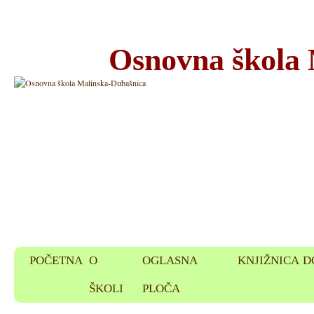
Osnovna škola
POČETNA
O
OGLASNA
KNJIŽNICA
D
ŠKOLI
PLOČA