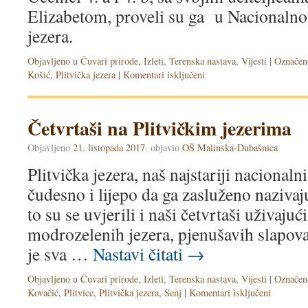
Elizabetom, proveli su ga u Nacionalno
jezera.
Objavljeno u
Čuvari prirode
,
Izleti
,
Terenska nastava
,
Vijesti
|
Označen
Košić
,
Plitvička jezera
|
Komentari isključeni
Četvrtaši na Plitvičkim jezerima
Objavljeno
21. listopada 2017.
objavio
OŠ Malinska-Dubašnica
Plitvička jezera, naš najstariji nacionaln
čudesno i lijepo da ga zasluženo nazivaj
to su se uvjerili i naši četvrtaši uživajući
modrozelenih jezera, pjenušavih slapova 
je sva …
Nastavi čitati
→
Objavljeno u
Čuvari prirode
,
Izleti
,
Terenska nastava
,
Vijesti
|
Označen
Kovačić
,
Plitvice
,
Plitvička jezera
,
Senj
|
Komentari isključeni