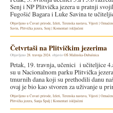
Senj i NP Plitvička jezera u pratnji svo
Fugošić Bagara i Luke Savina te učitelji
Objavljeno u
Čuvari prirode
,
Izleti
,
Terenska nastava
,
Vijesti
|
Označen
Savin
,
Plitvička jezera
,
Senj
|
Komentari isključeni
Četvrtaši na Plitvičkim jezerima
Objavljeno
28. travnja 2024.
objavio
OŠ Malinska-Dubašnica
Petak, 19. travnja, učenici i učiteljice 4.
su u Nacionalnom parku Plitvička jezera
tmurnih dana koji su prethodili danu naš
ovaj je bio kao stvoren za uživanje u pri
Objavljeno u
Čuvari prirode
,
Izleti
,
Terenska nastava
,
Vijesti
|
Označen
Plitvička jezera
,
Sanja Špalj
|
Komentari isključeni