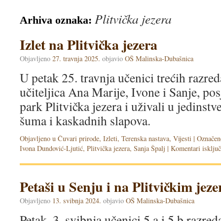
Plitvička jezera
Arhiva oznaka:
Izlet na Plitvička jezera
Objavljeno
27. travnja 2025.
objavio
OŠ Malinska-Dubašnica
U petak 25. travnja učenici trećih razred
učiteljica Ana Marije, Ivone i Sanje, pos
park Plitvička jezera i uživali u jedinstve
šuma i kaskadnih slapova.
Objavljeno u
Čuvari prirode
,
Izleti
,
Terenska nastava
,
Vijesti
|
Označen
Ivona Dundović-Ljutić
,
Plitvička jezera
,
Sanja Špalj
|
Komentari isključ
Petaši u Senju i na Plitvičkim jez
Objavljeno
13. svibnja 2024.
objavio
OŠ Malinska-Dubašnica
Petak, 3. svibnja učenici 5.a i 5.b razred