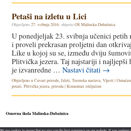
Petaši na izletu u Lici
Objavljeno
27. svibnja 2016.
objavio
OŠ Malinska-Dubašnica
U ponedjeljak 23. svibnja učenici petih r
i proveli prekrasan proljetni dan otkriv
Like u kojoj su se, između dviju šumovit
Plitvička jezera. Taj najstariji i najljepš
je izvanredne …
Nastavi čitati
→
Objavljeno u
Čuvari prirode
,
Izleti
,
Terenska nastava
,
Vijesti
|
Označen
petaši
,
Plitvička jezera
,
priroda
|
Komentari isključeni
Osnovna škola Malinska-Dubašnica
We use cookies to ensure that we give you the best experience on our website. If you continue t