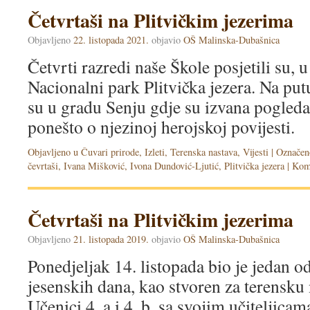
Četvrtaši na Plitvičkim jezerima
Objavljeno
22. listopada 2021.
objavio
OŠ Malinska-Dubašnica
Četvrti razredi naše Škole posjetili su, u
Nacionalni park Plitvička jezera. Na put
su u gradu Senju gdje su izvana pogledal
ponešto o njezinoj herojskoj povijesti.
Objavljeno u
Čuvari prirode
,
Izleti
,
Terenska nastava
,
Vijesti
|
Označen
čevrtaši
,
Ivana Mišković
,
Ivona Dundović-Ljutić
,
Plitvička jezera
|
Kome
Četvrtaši na Plitvičkim jezerima
Objavljeno
21. listopada 2019.
objavio
OŠ Malinska-Dubašnica
Ponedjeljak 14. listopada bio je jedan o
jesenskih dana, kao stvoren za terensku 
Učenici 4. a i 4. b, sa svojim učitelji