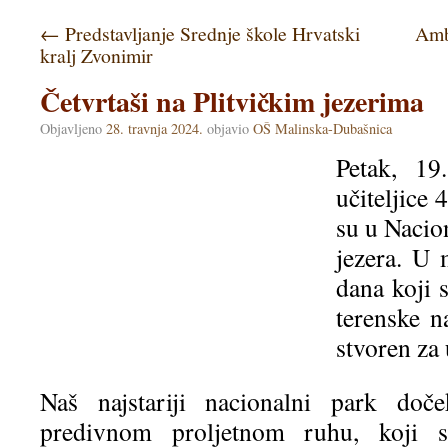
←
Predstavljanje Srednje škole Hrvatski
Amb
kralj Zvonimir
Četvrtaši na Plitvičkim jezerima
Objavljeno
28. travnja 2024.
objavio
OŠ Malinska-Dubašnica
Petak, 19
učiteljice 
su u Nacio
jezera. U 
dana koji 
terenske n
stvoren za 
Naš najstariji nacionalni park do
predivnom proljetnom ruhu, koji s