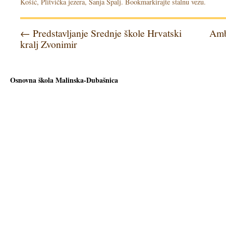
Košić
,
Plitvička jezera
,
Sanja Špalj
. Bookmarkirajte
stalnu vezu
.
←
Predstavljanje Srednje škole Hrvatski
Amb
kralj Zvonimir
Osnovna škola Malinska-Dubašnica