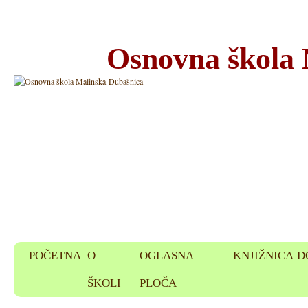
Osnovna škola
POČETNA
O
OGLASNA
KNJIŽNICA
D
ŠKOLI
PLOČA