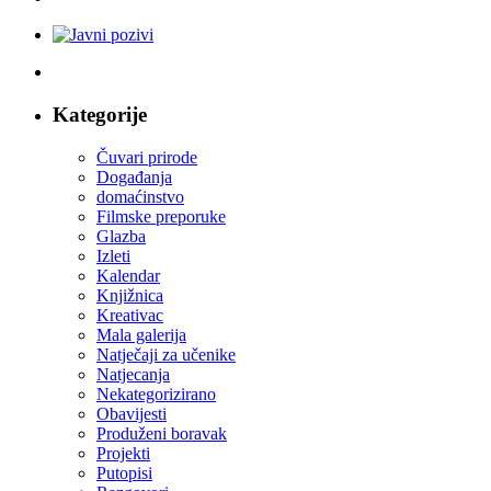
Kategorije
Čuvari prirode
Događanja
domaćinstvo
Filmske preporuke
Glazba
Izleti
Kalendar
Knjižnica
Kreativac
Mala galerija
Natječaji za učenike
Natjecanja
Nekategorizirano
Obavijesti
Produženi boravak
Projekti
Putopisi