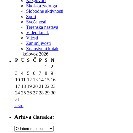
Razgovori
Školska zadruga
Slobodne aktivnosti
Sport
Svečanosti
Terenska nastava
Video kutak
Vijesti
Zanimljivosti
Znanstveni kutak
kolovoz 2026
P
U
S
Č
P
S
N
1
2
3
4
5
6
7
8
9
10
11
12
13
14
15
16
17
18
19
20
21
22
23
24
25
26
27
28
29
30
31
« srp
Arhiva članaka:
Arhiva