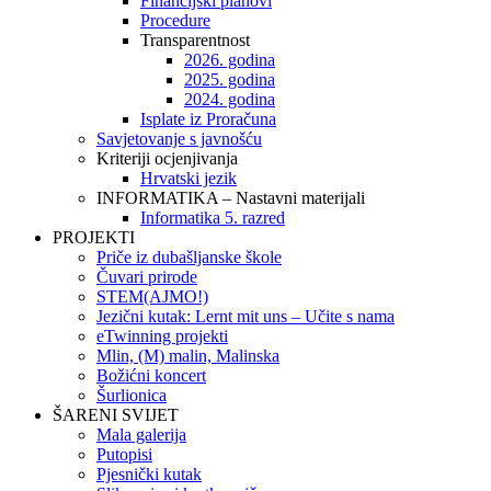
Financijski planovi
Procedure
Transparentnost
2026. godina
2025. godina
2024. godina
Isplate iz Proračuna
Savjetovanje s javnošću
Kriteriji ocjenjivanja
Hrvatski jezik
INFORMATIKA – Nastavni materijali
Informatika 5. razred
PROJEKTI
Priče iz dubašljanske škole
Čuvari prirode
STEM(AJMO!)
Jezični kutak: Lernt mit uns – Učite s nama
eTwinning projekti
Mlin, (M) malin, Malinska
Božićni koncert
Šurlionica
ŠARENI SVIJET
Mala galerija
Putopisi
Pjesnički kutak