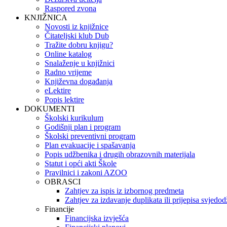
Raspored zvona
KNJIŽNICA
Novosti iz knjižnice
Čitateljski klub Dub
Tražite dobru knjigu?
Online katalog
Snalaženje u knjižnici
Radno vrijeme
Književna događanja
eLektire
Popis lektire
DOKUMENTI
Školski kurikulum
Godišnji plan i program
Školski preventivni program
Plan evakuacije i spašavanja
Popis udžbenika i drugih obrazovnih materijala
Statut i opći akti Škole
Pravilnici i zakoni AZOO
OBRASCI
Zahtjev za ispis iz izbornog predmeta
Zahtjev za izdavanje duplikata ili prijepisa svjedo
Financije
Financijska izvješća