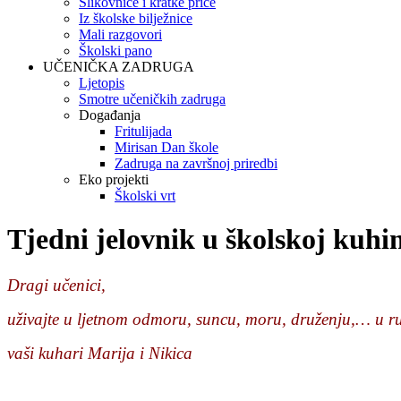
Slikovnice i kratke priče
Iz školske bilježnice
Mali razgovori
Školski pano
UČENIČKA ZADRUGA
Ljetopis
Smotre učeničkih zadruga
Događanja
Fritulijada
Mirisan Dan škole
Zadruga na završnoj priredbi
Eko projekti
Školski vrt
Tjedni jelovnik u školskoj kuhin
Dragi učenici,
uživajte u ljetnom odmoru, suncu, moru, druženju,… u ru
vaši kuhari Marija i Nikica