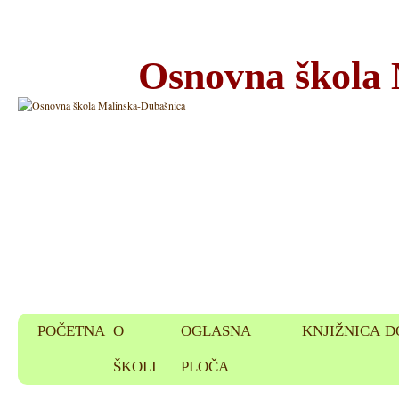
Osnovna škola
POČETNA
O
OGLASNA
KNJIŽNICA
D
ŠKOLI
PLOČA