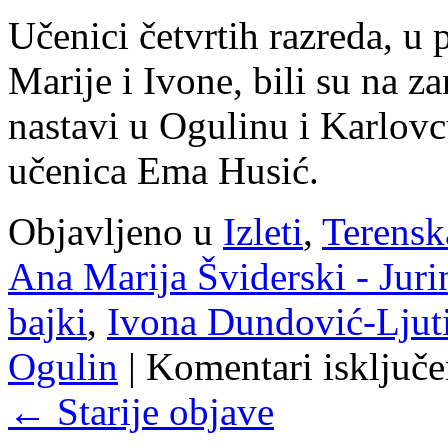
Učenici četvrtih razreda, u p
Marije i Ivone, bili su na z
nastavi u Ogulinu i Karlovc
učenica Ema Husić.
Objavljeno u
Izleti
,
Terensk
Ana Marija Šviderski - Juri
bajki
,
Ivona Dundović-Ljut
Ogulin
|
Komentari isključe
←
Starije objave