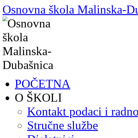
Skoči
Osnovna škola Malinska-D
do
sadržaja
POČETNA
O ŠKOLI
Kontakt podaci i radno
Stručne službe