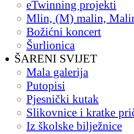
eTwinning projekti
Mlin, (M) malin, Mali
Božićni koncert
Šurlionica
ŠARENI SVIJET
Mala galerija
Putopisi
Pjesnički kutak
Slikovnice i kratke pri
Iz školske bilježnice