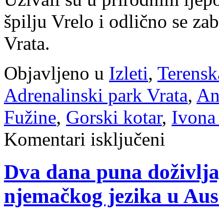
špilju Vrelo i odlično se z
Vrata.
Objavljeno u
Izleti
,
Terensk
Adrenalinski park Vrata
,
An
Fužine
,
Gorski kotar
,
Ivona
za
Komentari isključeni
Četvrtaši
na
izletu
Dva dana puna doživljaj
u
Fužinama
njemačkog jezika u Aus