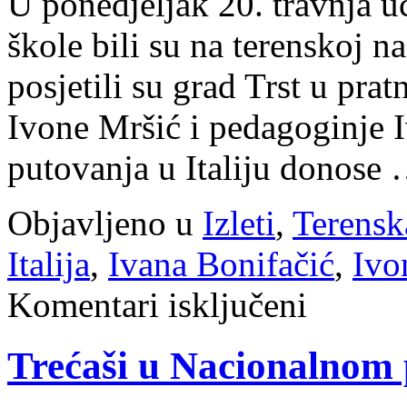
U ponedjeljak 20. travnja uč
škole bili su na terenskoj na
posjetili su grad Trst u prat
Ivone Mršić i pedagoginje I
putovanja u Italiju donose
Objavljeno u
Izleti
,
Terensk
Italija
,
Ivana Bonifačić
,
Ivo
za
Komentari isključeni
Naše
putovanje
u
Trećaši u Nacionalnom p
Trst