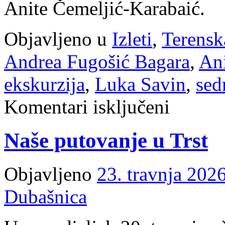
Anite Čemeljić-Karabaić.
Objavljeno u
Izleti
,
Terensk
Andrea Fugošić Bagara
,
Ani
ekskurzija
,
Luka Savin
,
sed
za
Komentari isključeni
Tri
dana
puna
Naše putovanje u Trst
doživljaja
–
ekskurzija
sedmaša
Objavljeno
23. travnja 2026
u
Dalmaciju
Dubašnica