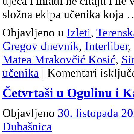
djeca i mladi ne čitaju i ne 
složna ekipa učenika koja
Objavljeno u
Izleti
,
Terensk
Gregov dnevnik
,
Interliber
,
Matea Mrakovčić Kosić
,
Si
učenika
|
Komentari isključ
Četvrtaši u Ogulinu i 
Objavljeno
30. listopada 20
Dubašnica