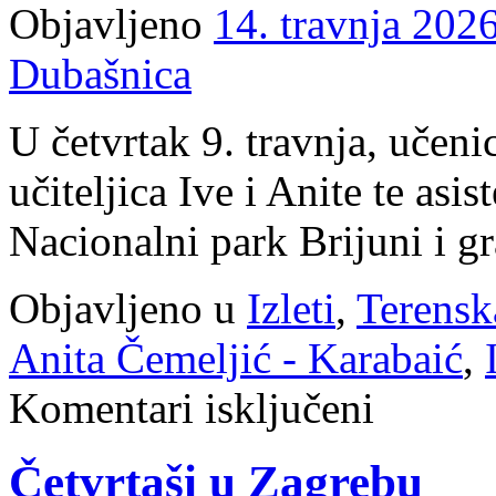
Objavljeno
14. travnja 2026
Dubašnica
U četvrtak 9. travnja, učenic
učiteljica Ive i Anite te asis
Nacionalni park Brijuni i g
Objavljeno u
Izleti
,
Terensk
Anita Čemeljić - Karabaić
,
za
Komentari isključeni
Trećaši
u
Nacionalnom
Četvrtaši u Zagrebu
parku
Brijuni