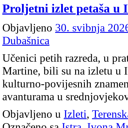
Proljetni izlet petaša u 
Objavljeno
30. svibnja 202
Dubašnica
Učenici petih razreda, u pra
Martine, bili su na izletu u 
kulturno-povijesnih znameni
avanturama u srednjovjeko
Objavljeno u
Izleti
,
Terensk
Označeno sa
Istra
,
Ivona Mr