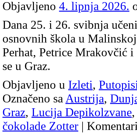
Objavljeno
4. lipnja 2026.
Dana 25. i 26. svibnja učen
osnovnih škola u Malinskoj 
Perhat, Petrice Mrakovčić i
se u Graz.
Objavljeno u
Izleti
,
Putopis
Označeno sa
Austrija
,
Dunja
Graz
,
Lucija Depikolzvane
čokolade Zotter
|
Komentari