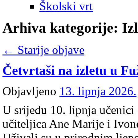
Školski vrt
Arhiva kategorije:
Izl
←
Starije objave
Četvrtaši na izletu u F
Objavljeno
13. lipnja 2026.
U srijedu 10. lipnja učenici 
učiteljica Ane Marije i Ivon
Uživali su u prirodnim ljep