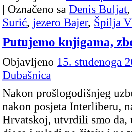
|
Označeno sa
Denis Buljat
Surić
,
jezero Bajer
,
Špilja V
Putujemo knjigama, zbo
Objavljeno
15. studenoga 2
Dubašnica
Nakon prošlogodišnjeg uzbuđ
nakon posjeta Interliberu, 
Hrvatskoj, utvrdili smo da