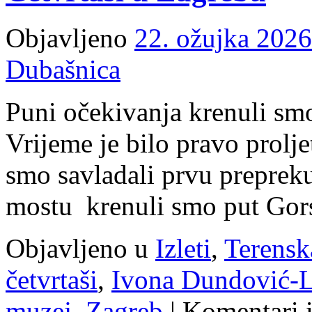
i
Puli
Objavljeno
22. ožujka 2026
Dubašnica
Puni očekivanja krenuli smo 
Vrijeme je bilo pravo prolj
smo savladali prvu prepre
mostu krenuli smo put Gor
Objavljeno u
Izleti
,
Terensk
četvrtaši
,
Ivona Dundović-L
muzej
,
Zagreb
|
Komentari i