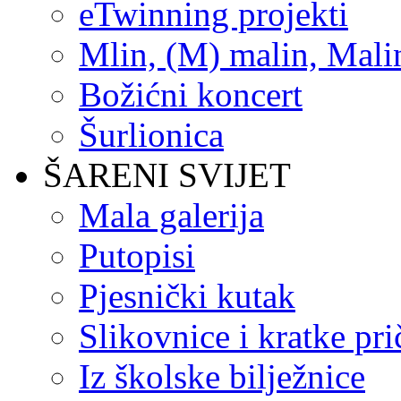
eTwinning projekti
Mlin, (M) malin, Mali
Božićni koncert
Šurlionica
ŠARENI SVIJET
Mala galerija
Putopisi
Pjesnički kutak
Slikovnice i kratke pri
Iz školske bilježnice