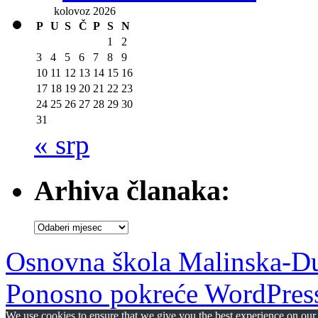
kolovoz 2026
P
U
S
Č
P
S
N
1
2
3
4
5
6
7
8
9
10
11
12
13
14
15
16
17
18
19
20
21
22
23
24
25
26
27
28
29
30
31
« srp
Arhiva članaka:
Arhiva
članaka:
Osnovna škola Malinska-D
Ponosno pokreće WordPres
We use cookies to ensure that we give you the best experience on our w