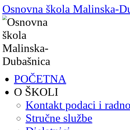
Skoči
Osnovna škola Malinska-D
do
sadržaja
POČETNA
O ŠKOLI
Kontakt podaci i radno
Stručne službe