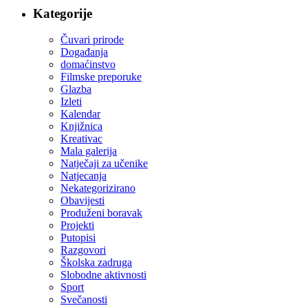
Kategorije
Čuvari prirode
Događanja
domaćinstvo
Filmske preporuke
Glazba
Izleti
Kalendar
Knjižnica
Kreativac
Mala galerija
Natječaji za učenike
Natjecanja
Nekategorizirano
Obavijesti
Produženi boravak
Projekti
Putopisi
Razgovori
Školska zadruga
Slobodne aktivnosti
Sport
Svečanosti