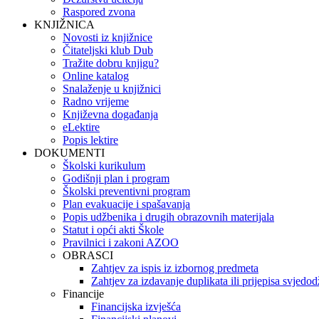
Raspored zvona
KNJIŽNICA
Novosti iz knjižnice
Čitateljski klub Dub
Tražite dobru knjigu?
Online katalog
Snalaženje u knjižnici
Radno vrijeme
Književna događanja
eLektire
Popis lektire
DOKUMENTI
Školski kurikulum
Godišnji plan i program
Školski preventivni program
Plan evakuacije i spašavanja
Popis udžbenika i drugih obrazovnih materijala
Statut i opći akti Škole
Pravilnici i zakoni AZOO
OBRASCI
Zahtjev za ispis iz izbornog predmeta
Zahtjev za izdavanje duplikata ili prijepisa svjedo
Financije
Financijska izvješća