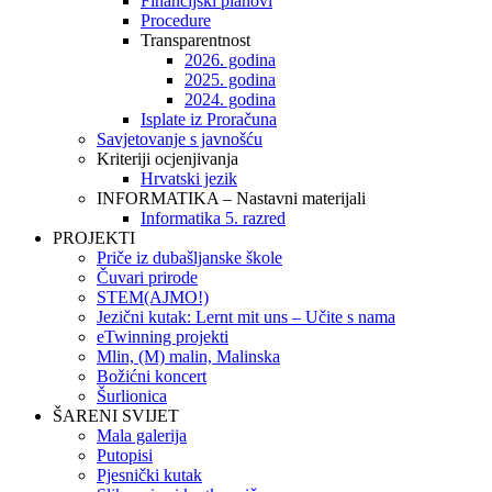
Financijski planovi
Procedure
Transparentnost
2026. godina
2025. godina
2024. godina
Isplate iz Proračuna
Savjetovanje s javnošću
Kriteriji ocjenjivanja
Hrvatski jezik
INFORMATIKA – Nastavni materijali
Informatika 5. razred
PROJEKTI
Priče iz dubašljanske škole
Čuvari prirode
STEM(AJMO!)
Jezični kutak: Lernt mit uns – Učite s nama
eTwinning projekti
Mlin, (M) malin, Malinska
Božićni koncert
Šurlionica
ŠARENI SVIJET
Mala galerija
Putopisi
Pjesnički kutak