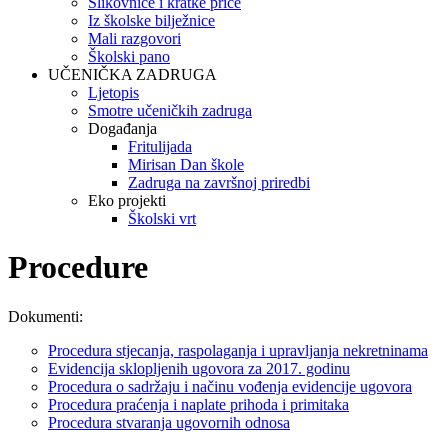
Slikovnice i kratke priče
Iz školske bilježnice
Mali razgovori
Školski pano
UČENIČKA ZADRUGA
Ljetopis
Smotre učeničkih zadruga
Događanja
Fritulijada
Mirisan Dan škole
Zadruga na završnoj priredbi
Eko projekti
Školski vrt
Procedure
Dokumenti:
Procedura stjecanja, raspolaganja i upravljanja nekretninama
Evidencija sklopljenih ugovora za 2017. godinu
Procedura o sadržaju i načinu vođenja evidencije ugovora
Procedura praćenja i naplate prihoda i primitaka
Procedura stvaranja ugovornih odnosa