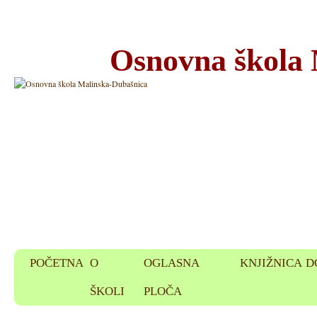
Osnovna škola
POČETNA
O
OGLASNA
KNJIŽNICA
D
ŠKOLI
PLOČA