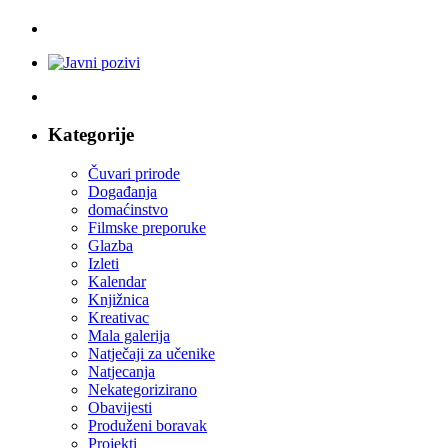
Kategorije
Čuvari prirode
Događanja
domaćinstvo
Filmske preporuke
Glazba
Izleti
Kalendar
Knjižnica
Kreativac
Mala galerija
Natječaji za učenike
Natjecanja
Nekategorizirano
Obavijesti
Produženi boravak
Projekti