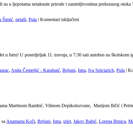
NP
ivali su u ljepotama netaknute prirode i zanimljivostima prekrasnog otoka
Brijune
za
a Šimić
,
petaši
,
Pula
|
Komentari isključeni
Petaši
na
izletu
u
Istri
izlet u Istru! U ponedjeljak 11. travnja, u 7:30 sati autobus na školskom 
garac
,
Anita Čemeljić - Karabaić
,
Brijuni
,
Istra
,
Iva Spiciarich
,
Pula
|
Ko
dnicama Martinom Bambić, Vilmom Depikolozvane, Marijom Iličić i Petric
 sa
Anamaria Koči
,
Brijuni
,
Istra
,
izlet
,
Jakov Babić
,
Lorena Brnica
,
Ma