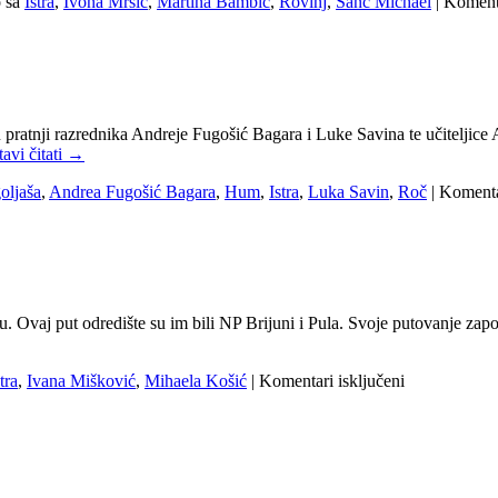
 sa
Istra
,
Ivona Mršić
,
Martina Bambić
,
Rovinj
,
Sanc Michael
|
Komenta
ri u pratnji razrednika Andreje Fugošić Bagara i Luke Savina te učitelji
avi čitati
→
oljaša
,
Andrea Fugošić Bagara
,
Hum
,
Istra
,
Luka Savin
,
Roč
|
Komentar
ziju. Ovaj put odredište su im bili NP Brijuni i Pula. Svoje putovanje 
za
tra
,
Ivana Mišković
,
Mihaela Košić
|
Komentari isključeni
Stručna
ekskurzija
u
Pulu
i