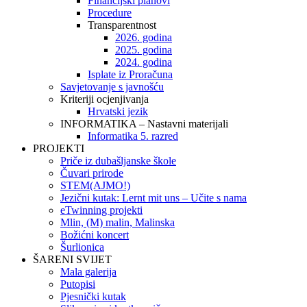
Financijski planovi
Procedure
Transparentnost
2026. godina
2025. godina
2024. godina
Isplate iz Proračuna
Savjetovanje s javnošću
Kriteriji ocjenjivanja
Hrvatski jezik
INFORMATIKA – Nastavni materijali
Informatika 5. razred
PROJEKTI
Priče iz dubašljanske škole
Čuvari prirode
STEM(AJMO!)
Jezični kutak: Lernt mit uns – Učite s nama
eTwinning projekti
Mlin, (M) malin, Malinska
Božićni koncert
Šurlionica
ŠARENI SVIJET
Mala galerija
Putopisi
Pjesnički kutak