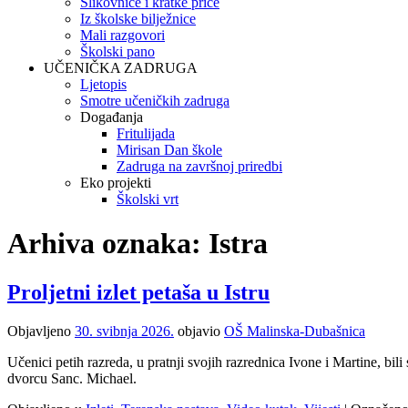
Slikovnice i kratke priče
Iz školske bilježnice
Mali razgovori
Školski pano
UČENIČKA ZADRUGA
Ljetopis
Smotre učeničkih zadruga
Događanja
Fritulijada
Mirisan Dan škole
Zadruga na završnoj priredbi
Eko projekti
Školski vrt
Arhiva oznaka:
Istra
Proljetni izlet petaša u Istru
Objavljeno
30. svibnja 2026.
objavio
OŠ Malinska-Dubašnica
Učenici petih razreda, u pratnji svojih razrednica Ivone i Martine, bi
dvorcu Sanc. Michael.