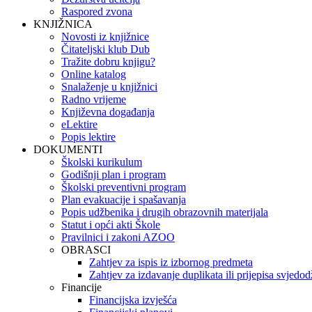
Raspored zvona
KNJIŽNICA
Novosti iz knjižnice
Čitateljski klub Dub
Tražite dobru knjigu?
Online katalog
Snalaženje u knjižnici
Radno vrijeme
Književna događanja
eLektire
Popis lektire
DOKUMENTI
Školski kurikulum
Godišnji plan i program
Školski preventivni program
Plan evakuacije i spašavanja
Popis udžbenika i drugih obrazovnih materijala
Statut i opći akti Škole
Pravilnici i zakoni AZOO
OBRASCI
Zahtjev za ispis iz izbornog predmeta
Zahtjev za izdavanje duplikata ili prijepisa svjedo
Financije
Financijska izvješća