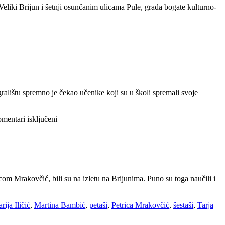
 Veliki Brijun i šetnji osunčanim ulicama Pule, grada bogate kulturno-
igralištu spremno je čekao učenike koji su u školi spremali svoje
za
mentari isključeni
Izlet
u
Istru
om Mrakovčić, bili su na izletu na Brijunima. Puno su toga naučili i
rija Iličić
,
Martina Bambić
,
petaši
,
Petrica Mrakovčić
,
šestaši
,
Tarja