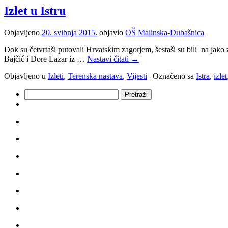
petaša
Izlet u Istru
i
šestaša
Objavljeno
20. svibnja 2015.
objavio
OŠ Malinska-Dubašnica
na
Brijune
Dok su četvrtaši putovali Hrvatskim zagorjem, šestaši su bili na jako 
Bajčić i Dore Lazar iz …
Nastavi čitati
→
Objavljeno u
Izleti
,
Terenska nastava
,
Vijesti
|
Označeno sa
Istra
,
izlet
Pretraži: