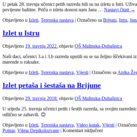
U petak 28. travnja učenici petih razreda bili su na izletu u Istri. Už
povijesne baštine. Priču o izletu donosi nam Jana …
Nastavi čitati
→
Objavljeno u
Izleti
,
Terenska nastava
|
Označeno sa
Brijuni
,
Istra
,
Jan
Izlet u Istru
Objavljeno
19. travnja 2022.
objavio
OŠ Malinska-Dubašnica
Naši đaci, učenici 3.a i 3.b razreda uputili su se na željno iščekivani 
marende u ruksake.
Objavljeno u
Izleti
,
Terenska nastava
,
Vijesti
|
Označeno sa
Anika Že
Izlet petaša i šestaša na Brijune
Objavljeno
29. travnja 2018.
objavio
OŠ Malinska-Dubašnica
U srijedu 25. travnja učenici petih i šestih razreda, sa svojim razre
odlično se zabavili. 😊
Objavljeno u
Izleti
,
Terenska nastava
,
Video kutak
,
Vijesti
|
Označeno
za
Potnar
,
Vilma Depikolozvane
|
Komentari isključeni
Izlet