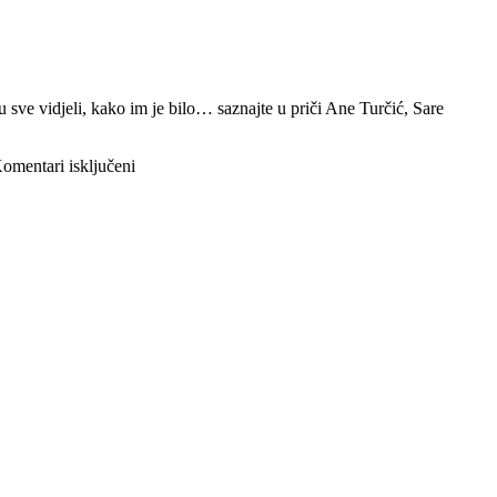
 sve vidjeli, kako im je bilo… saznajte u priči Ane Turčić, Sare
za
omentari isključeni
Izlet
u
Istru