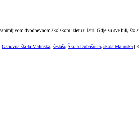
zanimljivom dvodnevnom školskom izletu u Istri. Gdje su sve bili, što su
,
Osnovna škola Malinska
,
šestaši
,
Škola Dubašnica
,
škola Malinska
|
K