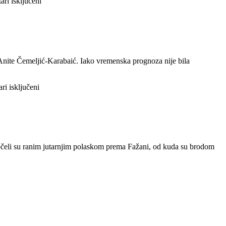
za
ri isključeni
Proljetni
izlet
petaša
u
Istru
ce Anite Čemeljić-Karabaić. Iako vremenska prognoza nije bila
za
i isključeni
Petaši
na
izletu
u
Istri
započeli su ranim jutarnjim polaskom prema Fažani, od kuda su brodom