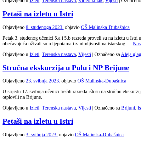
Objavljeno u
Izleti
,
Terenska nastava
,
Video kutak
,
Vijesti
|
Označeno
Petaši na izletu u Istri
Objavljeno
8. studenoga 2023.
objavio
OŠ Malinska-Dubašnica
Petak 3. studenog učenici 5.a i 5.b razreda proveli su na izletu u Ist
obećavajuća uživali su u ljepotama i zanimljivostima istarskog …
Nast
Objavljeno u
Izleti
,
Terenska nastava
,
Vijesti
|
Označeno sa
Aleja glag
Stručna ekskurzija u Pulu i NP Brijune
Objavljeno
23. svibnja 2023.
objavio
OŠ Malinska-Dubašnica
U srijedu 17. svibnja učenici trećih razreda išli su na stručnu ekskur
otplovili na Brijune.
Objavljeno u
Izleti
,
Terenska nastava
,
Vijesti
|
Označeno sa
Brijuni
,
Is
Petaši na izletu u Istri
Objavljeno
3. svibnja 2023.
objavio
OŠ Malinska-Dubašnica