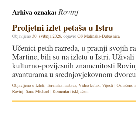
Rovinj
Arhiva oznaka:
Proljetni izlet petaša u Istru
Objavljeno
30. svibnja 2026.
objavio
OŠ Malinska-Dubašnica
Učenici petih razreda, u pratnji svojih r
Martine, bili su na izletu u Istri. Užival
kulturno-povijesnih znamenitosti Rovin
avanturama u srednjovjekovnom dvorcu
Objavljeno u
Izleti
,
Terenska nastava
,
Video kutak
,
Vijesti
|
Označeno 
Rovinj
,
Sanc Michael
|
Komentari isključeni