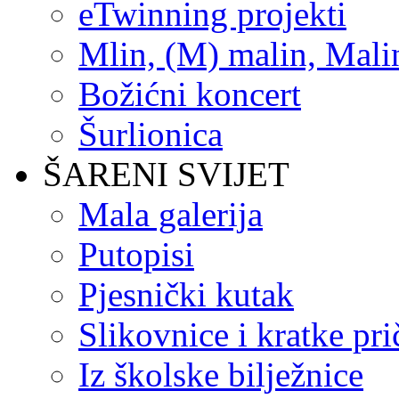
eTwinning projekti
Mlin, (M) malin, Mali
Božićni koncert
Šurlionica
ŠARENI SVIJET
Mala galerija
Putopisi
Pjesnički kutak
Slikovnice i kratke pri
Iz školske bilježnice