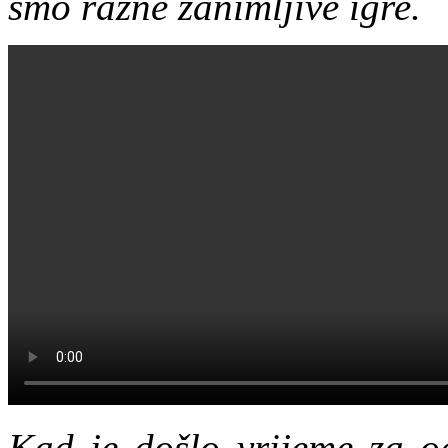
smo razne zanimljive igre.
Kad je došlo vrijeme za od