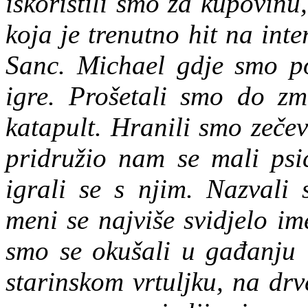
iskoristili smo za kupovin
koja je trenutno hit na int
Sanc. Michael gdje smo poj
igre. Prošetali smo do zma
katapult. Hranili smo zečev
pridružio nam se mali psi
igrali se s njim. Nazvali
meni se najviše svidjelo im
smo se okušali u gađanju l
starinskom vrtuljku, na dr