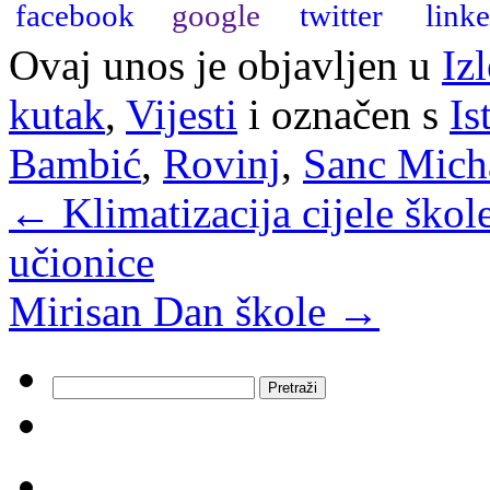
Ovaj unos je objavljen u
Izl
kutak
,
Vijesti
i označen s
Is
Bambić
,
Rovinj
,
Sanc Mich
←
Klimatizacija cijele škol
učionice
Mirisan Dan škole
→
Pretraži: