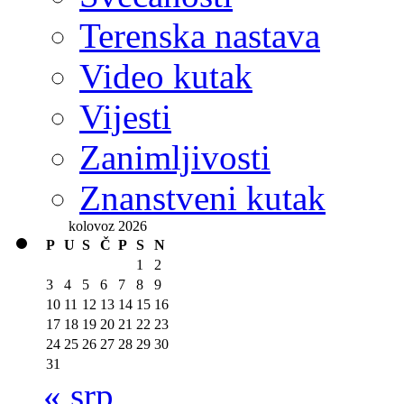
Terenska nastava
Video kutak
Vijesti
Zanimljivosti
Znanstveni kutak
kolovoz 2026
P
U
S
Č
P
S
N
1
2
3
4
5
6
7
8
9
10
11
12
13
14
15
16
17
18
19
20
21
22
23
24
25
26
27
28
29
30
31
« srp