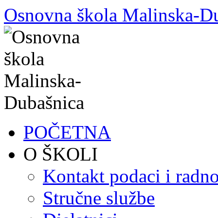
Skoči
Osnovna škola Malinska-D
do
sadržaja
POČETNA
O ŠKOLI
Kontakt podaci i radno
Stručne službe