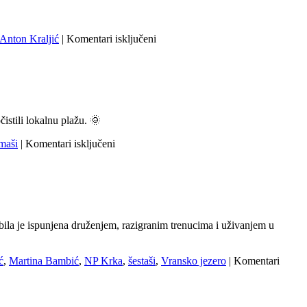
za
Anton Kraljić
|
Komentari isključeni
Oproštaj
osmih
razreda
čistili lokalnu plažu. 🌞
za
maši
|
Komentari isključeni
Izlet
osmaša
na
Cres
bila je ispunjena druženjem, razigranim trenucima i uživanjem u
ć
,
Martina Bambić
,
NP Krka
,
šestaši
,
Vransko jezero
|
Komentari