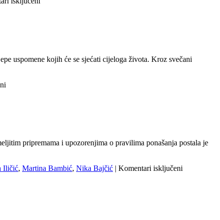
za
ri isključeni
Proljetni
izlet
petaša
u
Istru
ijepe uspomene kojih će se sjećati cijeloga života. Kroz svečani
za
ni
Svečani
oproštaj
osmaša
meljitim pripremama i upozorenjima o pravilima ponašanja postala je
za
 Iličić
,
Martina Bambić
,
Nika Bajčić
|
Komentari isključeni
Stručna
ekskurzija
sedmaša
u
Dalmaciju