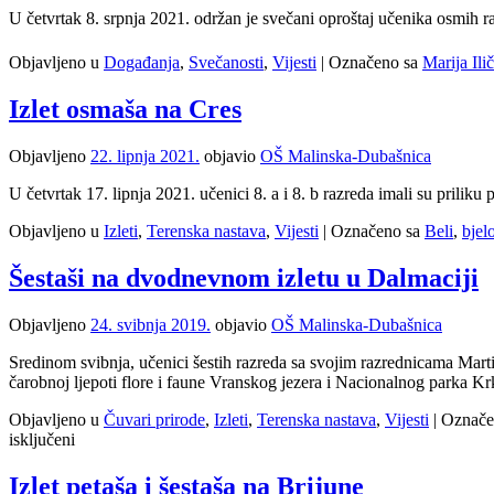
U četvrtak 8. srpnja 2021. održan je svečani oproštaj učenika osmih
Objavljeno u
Događanja
,
Svečanosti
,
Vijesti
|
Označeno sa
Marija Ilič
Izlet osmaša na Cres
Objavljeno
22. lipnja 2021.
objavio
OŠ Malinska-Dubašnica
U četvrtak 17. lipnja 2021. učenici 8. a i 8. b razreda imali su priliku 
Objavljeno u
Izleti
,
Terenska nastava
,
Vijesti
|
Označeno sa
Beli
,
bjel
Šestaši na dvodnevnom izletu u Dalmaciji
Objavljeno
24. svibnja 2019.
objavio
OŠ Malinska-Dubašnica
Sredinom svibnja, učenici šestih razreda sa svojim razrednicama Mart
čarobnoj ljepoti flore i faune Vranskog jezera i Nacionalnog parka Kr
Objavljeno u
Čuvari prirode
,
Izleti
,
Terenska nastava
,
Vijesti
|
Označe
za
isključeni
Šestaši
na
Izlet petaša i šestaša na Brijune