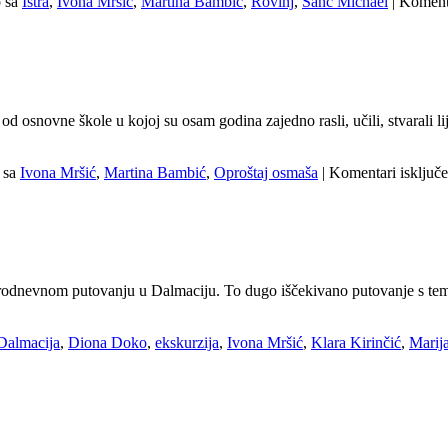
 sa
Istra
,
Ivona Mršić
,
Martina Bambić
,
Rovinj
,
Sanc Michael
|
Komenta
od osnovne škole u kojoj su osam godina zajedno rasli, učili, stvarali l
 sa
Ivona Mršić
,
Martina Bambić
,
Oproštaj osmaša
|
Komentari isključe
na trodnevnom putovanju u Dalmaciju. To dugo iščekivano putovanje s te
Dalmacija
,
Diona Doko
,
ekskurzija
,
Ivona Mršić
,
Klara Kirinčić
,
Marija