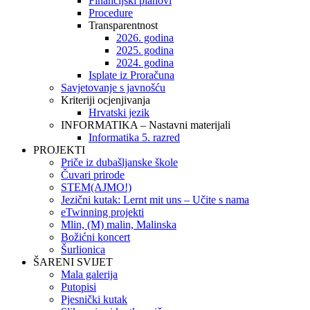
Financijski planovi
Procedure
Transparentnost
2026. godina
2025. godina
2024. godina
Isplate iz Proračuna
Savjetovanje s javnošću
Kriteriji ocjenjivanja
Hrvatski jezik
INFORMATIKA – Nastavni materijali
Informatika 5. razred
PROJEKTI
Priče iz dubašljanske škole
Čuvari prirode
STEM(AJMO!)
Jezični kutak: Lernt mit uns – Učite s nama
eTwinning projekti
Mlin, (M) malin, Malinska
Božićni koncert
Šurlionica
ŠARENI SVIJET
Mala galerija
Putopisi
Pjesnički kutak