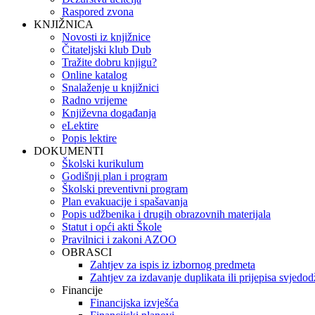
Raspored zvona
KNJIŽNICA
Novosti iz knjižnice
Čitateljski klub Dub
Tražite dobru knjigu?
Online katalog
Snalaženje u knjižnici
Radno vrijeme
Književna događanja
eLektire
Popis lektire
DOKUMENTI
Školski kurikulum
Godišnji plan i program
Školski preventivni program
Plan evakuacije i spašavanja
Popis udžbenika i drugih obrazovnih materijala
Statut i opći akti Škole
Pravilnici i zakoni AZOO
OBRASCI
Zahtjev za ispis iz izbornog predmeta
Zahtjev za izdavanje duplikata ili prijepisa svjedo
Financije
Financijska izvješća