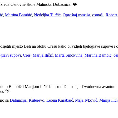
 razreda Osnovne škole Malinska-Dubašnica. ❤️
ić
,
Martina Bambić
,
Nedeljka Turčić
,
Oproštaj osmaša
,
osmaši
,
Robert 
posjetiti mjesto Beli na otoku Cresu kako bi vidjeli bjeloglave supove i o
oglavi supovi
,
Cres
,
Marija Iličić
,
Marta Smokvina
,
Martina Bambić
,
os
inom Bambić i Marijom Iličić bili su u Dalmaciji. Dvodnevna avantura 
ka. 💚
no sa
Dalmacija
,
Kuterevo
,
Leona Karabaić
,
Maja Ivković
,
Marija Iliči