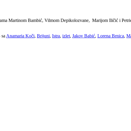
dnicama Martinom Bambić, Vilmom Depikolozvane, Marijom Iličić i Petric
 sa
Anamaria Koči
,
Brijuni
,
Istra
,
izlet
,
Jakov Babić
,
Lorena Brnica
,
Ma