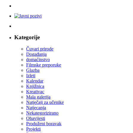
Kategorije
Čuvari prirode
Događanja
domaćinstvo
Filmske preporuke
Glazba
Izleti
Kalendar
Knjižnica
Kreativac
Mala galerija
Natječaji za učenike
Natjecanja
Nekategorizirano
Obavijesti
Produženi boravak
Projekti