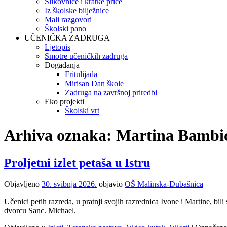
Slikovnice i kratke priče
Iz školske bilježnice
Mali razgovori
Školski pano
UČENIČKA ZADRUGA
Ljetopis
Smotre učeničkih zadruga
Događanja
Fritulijada
Mirisan Dan škole
Zadruga na završnoj priredbi
Eko projekti
Školski vrt
Arhiva oznaka:
Martina Bambi
Proljetni izlet petaša u Istru
Objavljeno
30. svibnja 2026.
objavio
OŠ Malinska-Dubašnica
Učenici petih razreda, u pratnji svojih razrednica Ivone i Martine, bi
dvorcu Sanc. Michael.