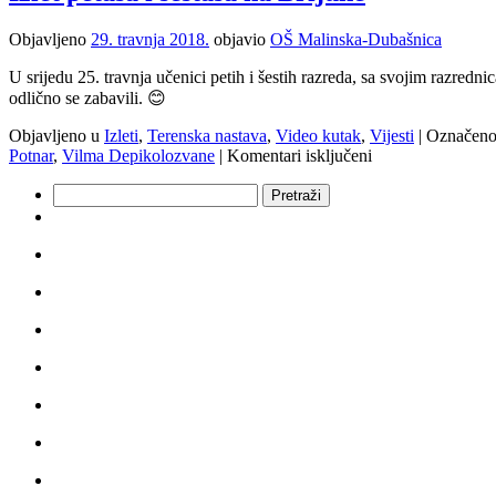
dvodnevnom
izletu
Objavljeno
29. travnja 2018.
objavio
OŠ Malinska-Dubašnica
u
Dalmaciji
U srijedu 25. travnja učenici petih i šestih razreda, sa svojim razre
odlično se zabavili. 😊
Objavljeno u
Izleti
,
Terenska nastava
,
Video kutak
,
Vijesti
|
Označeno
za
Potnar
,
Vilma Depikolozvane
|
Komentari isključeni
Izlet
Pretraži:
petaša
i
šestaša
na
Brijune