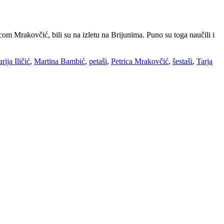
om Mrakovčić, bili su na izletu na Brijunima. Puno su toga naučili i
rija Iličić
,
Martina Bambić
,
petaši
,
Petrica Mrakovčić
,
šestaši
,
Tarja