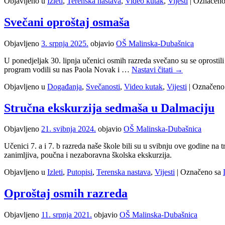
Objavljeno u
Izleti
,
Terenska nastava
,
Video kutak
,
Vijesti
|
Označeno
Svečani oproštaj osmaša
Objavljeno
3. srpnja 2025.
objavio
OŠ Malinska-Dubašnica
U ponedjeljak 30. lipnja učenici osmih razreda svečano su se oprostili 
program vodili su nas Paola Novak i …
Nastavi čitati
→
Objavljeno u
Događanja
,
Svečanosti
,
Video kutak
,
Vijesti
|
Označeno
Stručna ekskurzija sedmaša u Dalmaciju
Objavljeno
21. svibnja 2024.
objavio
OŠ Malinska-Dubašnica
Učenici 7. a i 7. b razreda naše škole bili su u svibnju ove godine 
zanimljiva, poučna i nezaboravna školska ekskurzija.
Objavljeno u
Izleti
,
Putopisi
,
Terenska nastava
,
Vijesti
|
Označeno sa
Oproštaj osmih razreda
Objavljeno
11. srpnja 2021.
objavio
OŠ Malinska-Dubašnica