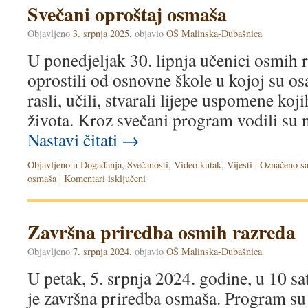
Svečani oproštaj osmaša
Objavljeno
3. srpnja 2025.
objavio
OŠ Malinska-Dubašnica
U ponedjeljak 30. lipnja učenici osmih 
oprostili od osnovne škole u kojoj su o
rasli, učili, stvarali lijepe uspomene koji
života. Kroz svečani program vodili su
Nastavi čitati
→
Objavljeno u
Događanja
,
Svečanosti
,
Video kutak
,
Vijesti
|
Označeno s
osmaša
|
Komentari isključeni
Završna priredba osmih razreda
Objavljeno
7. srpnja 2024.
objavio
OŠ Malinska-Dubašnica
U petak, 5. srpnja 2024. godine, u 10 sa
je završna priredba osmaša. Program su