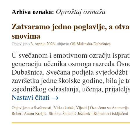
Oproštaj osmaša
Arhiva oznaka:
Zatvaramo jedno poglavlje, a otv
snovima
Objavljeno
3. srpnja 2026.
objavio
OŠ Malinska-Dubašnica
U svečanom i emotivnom ozračju isprati
generaciju učenika osmoga razreda Osn
Dubašnica. Svečana podjela svjedodžbi 
završetka jedne školske godine, bila je 
zajedničkog odrastanja, učenja, prijate
Nastavi čitati
→
Objavljeno u
Svečanosti
,
Video kutak
,
Vijesti
|
Označeno sa
Anamarija
Robert Anton Kraljić
,
Simona Šamanić Ježabek
|
Komentari isključeni