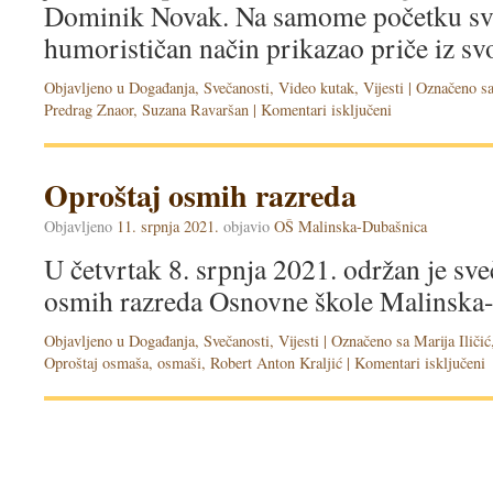
Dominik Novak. Na samome početku sva
humorističan način prikazao priče iz sv
Objavljeno u
Događanja
,
Svečanosti
,
Video kutak
,
Vijesti
|
Označeno s
Predrag Znaor
,
Suzana Ravaršan
|
Komentari isključeni
Oproštaj osmih razreda
Objavljeno
11. srpnja 2021.
objavio
OŠ Malinska-Dubašnica
U četvrtak 8. srpnja 2021. održan je sve
osmih razreda Osnovne škole Malinska
Objavljeno u
Događanja
,
Svečanosti
,
Vijesti
|
Označeno sa
Marija Iličić
Oproštaj osmaša
,
osmaši
,
Robert Anton Kraljić
|
Komentari isključeni