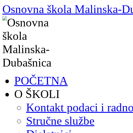
Skoči
Osnovna škola Malinska-D
do
sadržaja
POČETNA
O ŠKOLI
Kontakt podaci i radno
Stručne službe