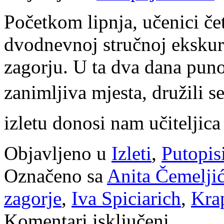
Početkom lipnja, učenici čet
dvodnevnoj stručnoj ekskur
zagorju. U ta dva dana puno 
zanimljiva mjesta, družili se
izletu donosi nam učitelji
Objavljeno u
Izleti
,
Putopis
Označeno sa
Anita Čemeljić
zagorje
,
Iva Spiciarich
,
Kra
za
Komentari isključeni
Četvrtaši