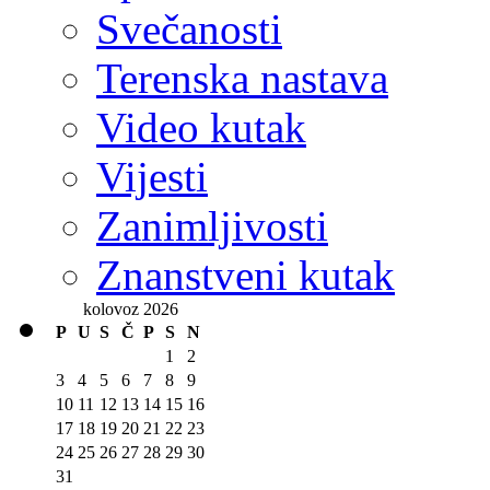
Svečanosti
Terenska nastava
Video kutak
Vijesti
Zanimljivosti
Znanstveni kutak
kolovoz 2026
P
U
S
Č
P
S
N
1
2
3
4
5
6
7
8
9
10
11
12
13
14
15
16
17
18
19
20
21
22
23
24
25
26
27
28
29
30
31