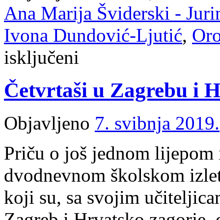
Ana Marija Šviderski - Juri
Ivona Dundović-Ljutić
,
Oro
za
isključeni
Četvrtaši
u
Trakošćanu
Četvrtaši u Zagrebu i 
i
Oroslavlju
Objavljeno
7. svibnja 2019.
Priču o još jednom lijepom
dvodnevnom školskom izletu
koji su, sa svojim učiteljic
Zagreb i Hrvatsko zagorje,