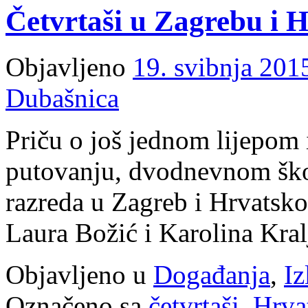
Četvrtaši u Zagrebu i 
Objavljeno
19. svibnja 201
Dubašnica
Priču o još jednom lijepom
putovanju, dvodnevnom škol
razreda u Zagreb i Hrvatsk
Laura Božić i Karolina Kral
Objavljeno u
Događanja
,
Iz
Označeno sa
četvrtaši
,
Hrva