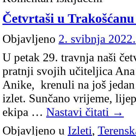
u
Zagrebu
Četvrtaši u Trakošćanu 
i
Hrvatskom
zagorju
Objavljeno
2. svibnja 2022.
U petak 29. travnja naši četv
pratnji svojih učiteljica An
Anike, krenuli na još jedan
izlet. Sunčano vrijeme, lije
ekipa …
Nastavi čitati
→
Objavljeno u
Izleti
,
Terensk