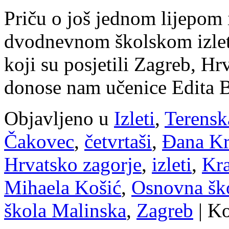
Priču o još jednom lijepom
dvodnevnom školskom izletu
koji su posjetili Zagreb, H
donose nam učenice Edita Be
Objavljeno u
Izleti
,
Terensk
Čakovec
,
četvrtaši
,
Đana Kr
Hrvatsko zagorje
,
izleti
,
Kr
Mihaela Košić
,
Osnovna šk
škola Malinska
,
Zagreb
|
Ko