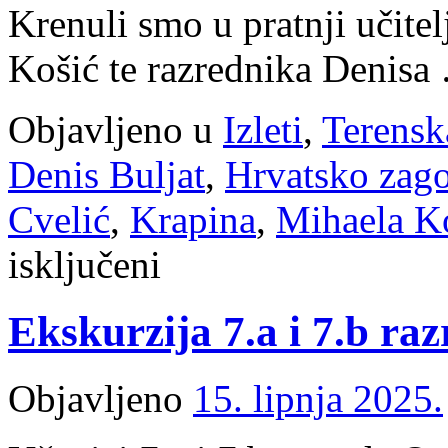
Krenuli smo u pratnji učite
Košić te razrednika Denis
Objavljeno u
Izleti
,
Terensk
Denis Buljat
,
Hrvatsko zago
Cvelić
,
Krapina
,
Mihaela K
za
isključeni
Šesti
razredi
na
Ekskurzija 7.a i 7.b ra
dvodnevnom
izletu
u
Zagorju
Objavljeno
15. lipnja 2025.