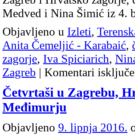
Medved i Nina Šimić iz 4. b
Objavljeno u
Izleti
,
Terensk
Anita Čemeljić - Karabaić
,
zagorje
,
Iva Spiciarich
,
Nin
Zagreb
|
Komentari isključe
Četvrtaši u Zagrebu, H
Međimurju
Objavljeno
9. lipnja 2016.