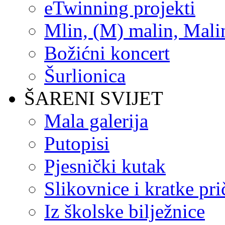
eTwinning projekti
Mlin, (M) malin, Mali
Božićni koncert
Šurlionica
ŠARENI SVIJET
Mala galerija
Putopisi
Pjesnički kutak
Slikovnice i kratke pri
Iz školske bilježnice