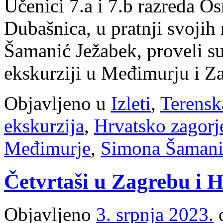
Učenici 7.a i 7.b razreda O
Dubašnica, u pratnji svojih
Šamanić Ježabek, proveli su
ekskurziji u Međimurju i Z
Objavljeno u
Izleti
,
Terensk
ekskurzija
,
Hrvatsko zagorj
Međimurje
,
Simona Šamani
Četvrtaši u Zagrebu i 
Objavljeno
3. srpnja 2023.