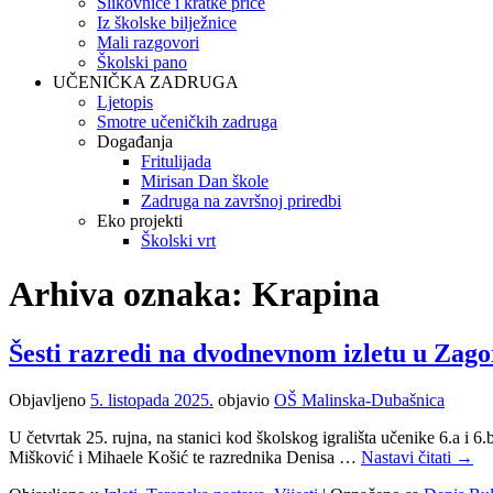
Slikovnice i kratke priče
Iz školske bilježnice
Mali razgovori
Školski pano
UČENIČKA ZADRUGA
Ljetopis
Smotre učeničkih zadruga
Događanja
Fritulijada
Mirisan Dan škole
Zadruga na završnoj priredbi
Eko projekti
Školski vrt
Arhiva oznaka:
Krapina
Šesti razredi na dvodnevnom izletu u Zago
Objavljeno
5. listopada 2025.
objavio
OŠ Malinska-Dubašnica
U četvrtak 25. rujna, na stanici kod školskog igrališta učenike 6.a i 
Mišković i Mihaele Košić te razrednika Denisa …
Nastavi čitati
→