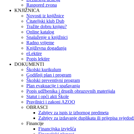
Raspored zvona
KNJIŽNICA
Novosti iz knjižnice
Čitateljski klub Dub
Tražite dobru knjigu?
Online katalog
Snalaženje u knjižnici
Radno vrijeme
Književna događanja
eLektire
Popis lektire
DOKUMENTI
Školski kurikulum
Godišnji plan i program
Školski preventivni program
Plan evakuacije i spašavanja
Popis udžbenika i drugih obrazovnih materijala
Statut i opći akti Škole
Pravilnici i zakoni AZOO
OBRASCI
Zahtjev za ispis iz izbornog predmeta
Zahtjev za izdavanje duplikata ili prijepisa svjedo
Financije
Financijska izvješća