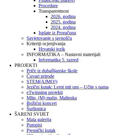
Financijski planovi
Procedure
Transparentnost
2026. godina
2025. godina
2024. godina
Isplate iz Proračuna
Savjetovanje s javnošću
Kriteriji ocjenjivanja
Hrvatski jezik
INFORMATIKA – Nastavni materijali
Informatika 5. razred
PROJEKTI
Priče iz dubašljanske škole
Čuvari prirode
STEM(AJMO!)
Jezični kutak: Lernt mit uns – Učite s nama
eTwinning projekti
Mlin, (M) malin, Malinska
Božićni koncert
Šurlionica
ŠARENI SVIJET
Mala galerija
Putopisi
Pjesnički kutak