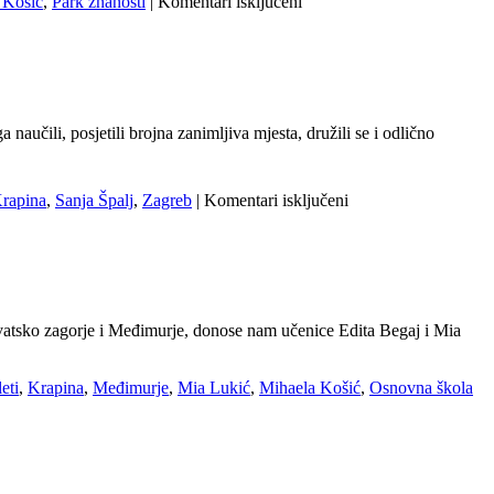
za
 Košić
,
Park znanosti
|
Komentari isključeni
Šesti
razredi
na
dvodnevnom
izletu
u
aučili, posjetili brojna zanimljiva mjesta, družili se i odlično
Zagorju
za
rapina
,
Sanja Špalj
,
Zagreb
|
Komentari isključeni
Četvrtaši
u
Zagrebu
i
Hrvatskom
zagorju
rvatsko zagorje i Međimurje, donose nam učenice Edita Begaj i Mia
leti
,
Krapina
,
Međimurje
,
Mia Lukić
,
Mihaela Košić
,
Osnovna škola