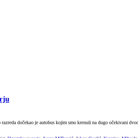
rju
6.b razreda dočekao je autobus kojim smo krenuli na dugo očekivani dvod