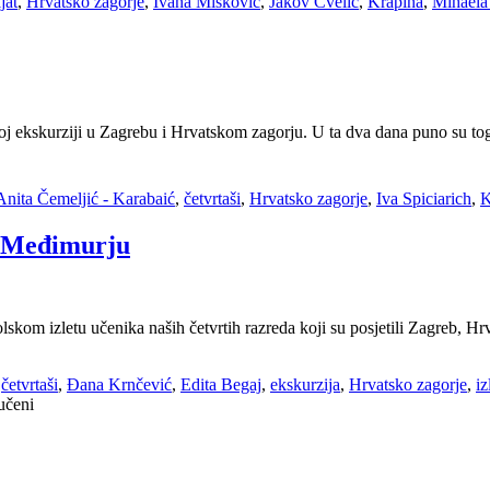
jat
,
Hrvatsko zagorje
,
Ivana Mišković
,
Jakov Cvelić
,
Krapina
,
Mihaela
j ekskurziji u Zagrebu i Hrvatskom zagorju. U ta dva dana puno su toga n
Anita Čemeljić - Karabaić
,
četvrtaši
,
Hrvatsko zagorje
,
Iva Spiciarich
,
K
i Međimurju
kom izletu učenika naših četvrtih razreda koji su posjetili Zagreb, H
,
četvrtaši
,
Đana Krnčević
,
Edita Begaj
,
ekskurzija
,
Hrvatsko zagorje
,
iz
za
učeni
Četvrtaši
u
Zagrebu,
Hrvatskom