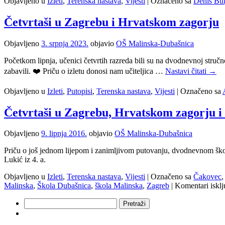
Objavljeno u
Izleti
,
Terenska nastava
,
Vijesti
|
Označeno sa
Denis Bul
Četvrtaši u Zagrebu i Hrvatskom zagorju
Objavljeno
3. srpnja 2023.
objavio
OŠ Malinska-Dubašnica
Početkom lipnja, učenici četvrtih razreda bili su na dvodnevnoj stručno
zabavili. ❤️ Priču o izletu donosi nam učiteljica …
Nastavi čitati
→
Objavljeno u
Izleti
,
Putopisi
,
Terenska nastava
,
Vijesti
|
Označeno sa
Četvrtaši u Zagrebu, Hrvatskom zagorju 
Objavljeno
9. lipnja 2016.
objavio
OŠ Malinska-Dubašnica
Priču o još jednom lijepom i zanimljivom putovanju, dvodnevnom škols
Lukić iz 4. a.
Objavljeno u
Izleti
,
Terenska nastava
,
Vijesti
|
Označeno sa
Čakovec
Malinska
,
Škola Dubašnica
,
škola Malinska
,
Zagreb
|
Komentari isklj
Pretraži: