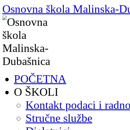
Skoči
Osnovna škola Malinska-D
do
sadržaja
POČETNA
O ŠKOLI
Kontakt podaci i radno
Stručne službe