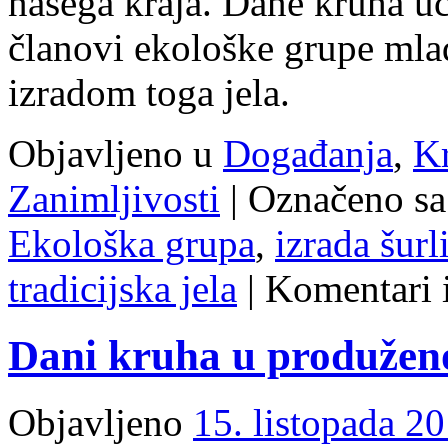
našega kraja. Dane kruha uče
članovi ekološke grupe mlađ
izradom toga jela.
Objavljeno u
Događanja
,
Kr
Zanimljivosti
|
Označeno sa
Ekološka grupa
,
izrada šurl
tradicijska jela
|
Komentari i
Dani kruha u produže
Objavljeno
15. listopada 20