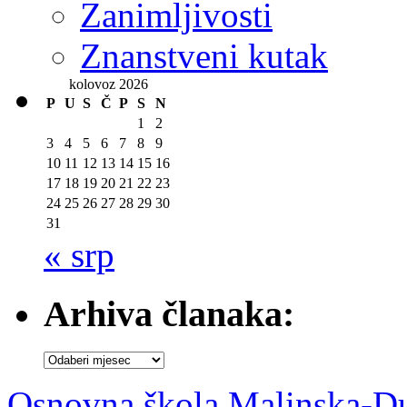
Zanimljivosti
Znanstveni kutak
kolovoz 2026
P
U
S
Č
P
S
N
1
2
3
4
5
6
7
8
9
10
11
12
13
14
15
16
17
18
19
20
21
22
23
24
25
26
27
28
29
30
31
« srp
Arhiva članaka:
Arhiva
članaka:
Osnovna škola Malinska-D