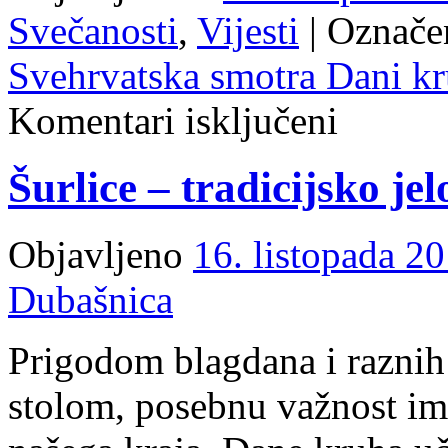
Svečanosti
,
Vijesti
|
Označe
Svehrvatska smotra Dani k
za
Komentari isključeni
Svehrvatska
smotra
Dani
Šurlice – tradicijsko jel
kruha
–
dani
zahvalnosti
Objavljeno
16. listopada 20
za
plodove
zemlje
Dubašnica
Prigodom blagdana i raznih 
stolom, posebnu važnost imaj