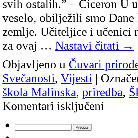
svih ostalih.” – Ciceron U u
veselo, obilježili smo Dane
zemlje. Učiteljice i učenici
za ovaj …
Nastavi čitati
→
Objavljeno u
Čuvari prirod
Svečanosti
,
Vijesti
|
Označe
škola Malinska
,
priredba
,
Š
za
Komentari isključeni
Dani
kruha
i
zahvalnosti
Pretraži:
za
plodove