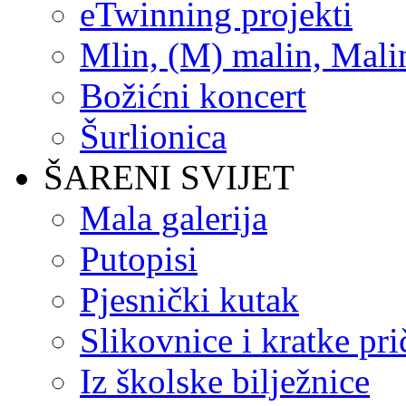
eTwinning projekti
Mlin, (M) malin, Mali
Božićni koncert
Šurlionica
ŠARENI SVIJET
Mala galerija
Putopisi
Pjesnički kutak
Slikovnice i kratke pri
Iz školske bilježnice