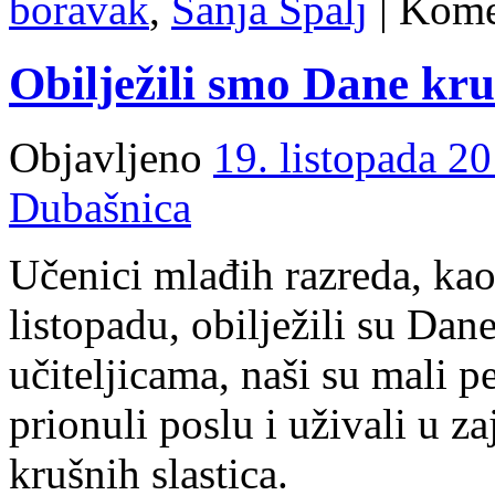
boravak
,
Sanja Špalj
|
Komen
Obilježili smo Dane kr
Objavljeno
19. listopada 20
Dubašnica
Učenici mlađih razreda, kao
listopadu, obilježili su Da
učiteljicama, naši su mali p
prionuli poslu i uživali u 
krušnih slastica.