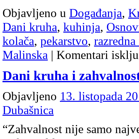
Objavljeno u
Događanja
,
Kr
Dani kruha
,
kuhinja
,
Osnov
kolača
,
pekarstvo
,
razredna
Malinska
|
Komentari isklju
Dani kruha i zahvalnost
Objavljeno
13. listopada 20
Dubašnica
“Zahvalnost nije samo najve