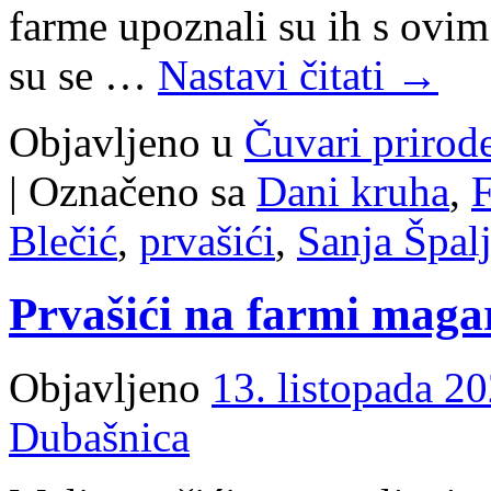
farme upoznali su ih s ovim
su se …
Nastavi čitati
→
Objavljeno u
Čuvari prirod
|
Označeno sa
Dani kruha
,
Blečić
,
prvašići
,
Sanja Špal
Prvašići na farmi maga
Objavljeno
13. listopada 20
Dubašnica