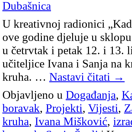
Dubašnica
U kreativnoj radionici „Kad
ove godine djeluje u sklop
u četrvtak i petak 12. i 13. 
učiteljice Ivana i Sanja na 
kruha. …
Nastavi čitati
→
Objavljeno u
Događanja
,
K
boravak
,
Projekti
,
Vijesti
,
Z
kruha
,
Ivana Mišković
,
izra