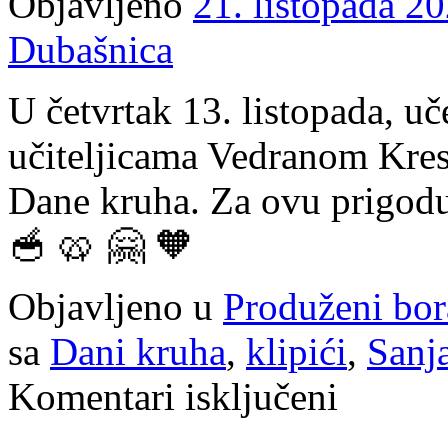
Objavljeno
21. listopada 20
Dubašnica
U četvrtak 13. listopada, u
učiteljicama Vedranom Kresi
Dane kruha. Za ovu prigodu,
🥣 🥨 🤗 🧡
Objavljeno u
Produženi bo
sa
Dani kruha
,
klipići
,
Sanja
za
Komentari isključeni
Dani
kruha
u