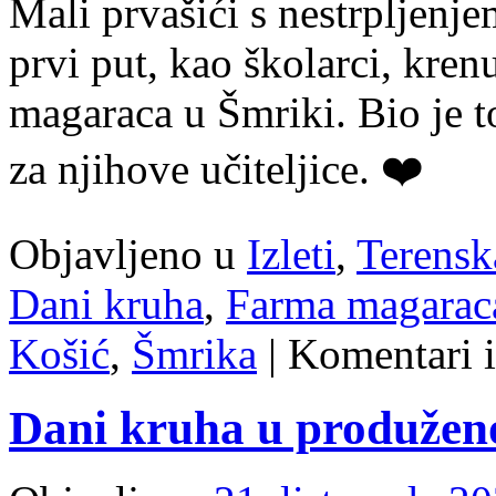
Mali prvašići s nestrpljenje
prvi put, kao školarci, kren
magaraca u Šmriki. Bio je t
za njihove učiteljice. ❤️
Objavljeno u
Izleti
,
Terensk
Dani kruha
,
Farma magarac
Košić
,
Šmrika
|
Komentari i
Dani kruha u produže