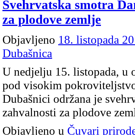
Svehrvatska smotra Dan
produženom
boravku
za plodove zemlje
Objavljeno
18. listopada 20
Dubašnica
U nedjelju 15. listopada, u 
pod visokim pokroviteljstv
Dubašnici održana je svehr
zahvalnosti za plodove zeml
Objavljeno u
Čuvari prirod