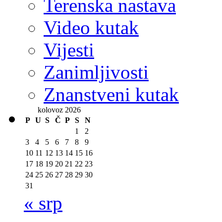
Terenska nastava
Video kutak
Vijesti
Zanimljivosti
Znanstveni kutak
kolovoz 2026
P
U
S
Č
P
S
N
1
2
3
4
5
6
7
8
9
10
11
12
13
14
15
16
17
18
19
20
21
22
23
24
25
26
27
28
29
30
31
« srp