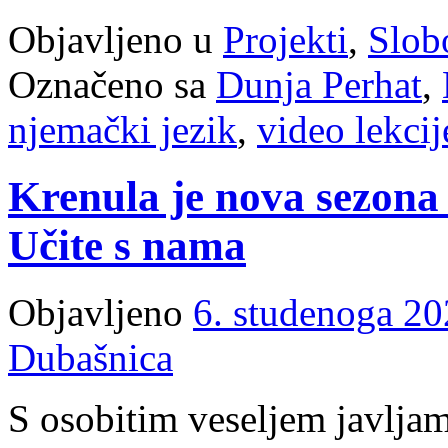
Objavljeno u
Projekti
,
Slob
Označeno sa
Dunja Perhat
,
njemački jezik
,
video lekcij
Krenula je nova sezona 
Učite s nama
Objavljeno
6. studenoga 20
Dubašnica
S osobitim veseljem javlja