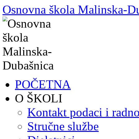
Skoči
Osnovna škola Malinska-D
do
sadržaja
POČETNA
O ŠKOLI
Kontakt podaci i radno
Stručne službe