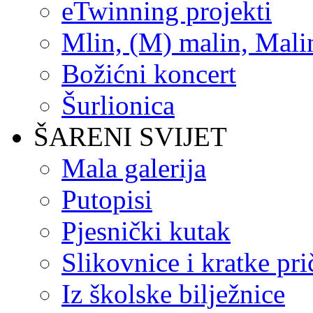
eTwinning projekti
Mlin, (M) malin, Mali
Božićni koncert
Šurlionica
ŠARENI SVIJET
Mala galerija
Putopisi
Pjesnički kutak
Slikovnice i kratke pri
Iz školske bilježnice