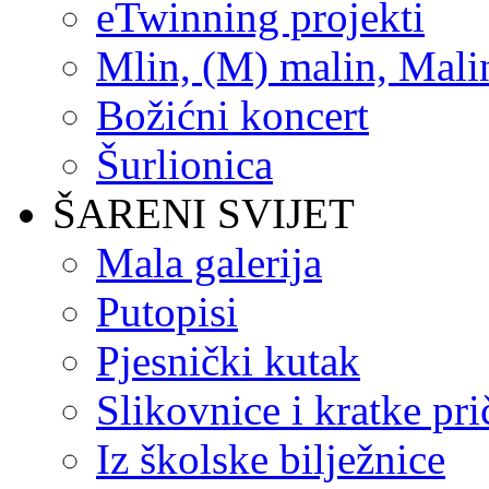
eTwinning projekti
Mlin, (M) malin, Mali
Božićni koncert
Šurlionica
ŠARENI SVIJET
Mala galerija
Putopisi
Pjesnički kutak
Slikovnice i kratke pri
Iz školske bilježnice