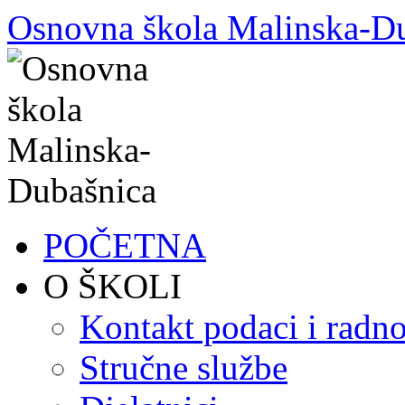
Skoči
Osnovna škola Malinska-D
do
sadržaja
POČETNA
O ŠKOLI
Kontakt podaci i radno
Stručne službe