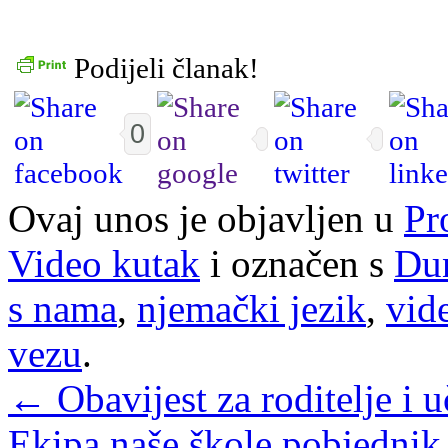
Podijeli članak!
0
Ovaj unos je objavljen u
Pr
Video kutak
i označen s
Dun
s nama
,
njemački jezik
,
vid
vezu
.
←
Obavijest za roditelje i 
Ekipa naše škole pobjednik