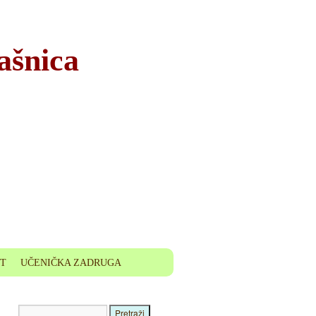
ašnica
ET
UČENIČKA ZADRUGA