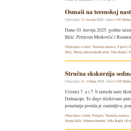
Osmaši na terenskoj nas
Objavljeno
15. travnja 2025.
objavio
OŠ Malin
Dana 10. travnja 2025. godine učenic
Iličić, Petricom Mrakovčić i Renato
Objavljeno u
Izleti
,
Terenska nastava
,
Vijesti
|
O
Iličić
,
Muzej zaboravljenih priča
,
Nika Bajčić
,
P
Stručna ekskurzija sedm
Objavljeno
21. svibnja 2024.
objavio
OŠ Malin
Učenici 7. a i 7. b razreda naše šk
Dalmaciju. To dugo iščekivano puto
ponašanja postala je zanimljiva, po
Objavljeno u
Izleti
,
Putopisi
,
Terenska nastava
,
Marija Iličić
,
Martina Bambić
,
Nika Bajčić
|
Kom