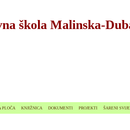
na škola Malinska-Dub
 PLOČA
KNJIŽNICA
DOKUMENTI
PROJEKTI
ŠARENI SVIJ