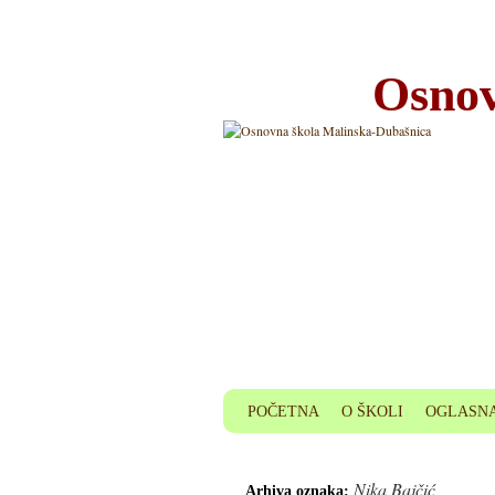
Osnov
POČETNA
O ŠKOLI
OGLASNA
Nika Bajčić
Arhiva oznaka: