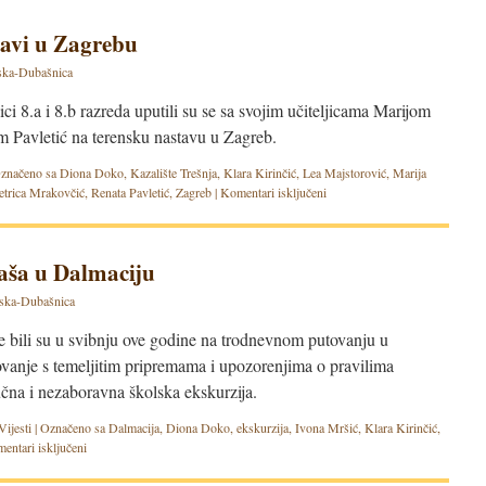
tavi u Zagrebu
ska-Dubašnica
i 8.a i 8.b razreda uputili su se sa svojim učiteljicama Marijom
m Pavletić na terensku nastavu u Zagreb.
značeno sa
Diona Doko
,
Kazalište Trešnja
,
Klara Kirinčić
,
Lea Majstorović
,
Marija
etrica Mrakovčić
,
Renata Pavletić
,
Zagreb
|
Komentari isključeni
aša u Dalmaciju
ska-Dubašnica
ole bili su u svibnju ove godine na trodnevnom putovanju u
vanje s temeljitim pripremama i upozorenjima o pravilima
učna i nezaboravna školska ekskurzija.
Vijesti
|
Označeno sa
Dalmacija
,
Diona Doko
,
ekskurzija
,
Ivona Mršić
,
Klara Kirinčić
,
entari isključeni