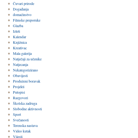
Čuvari prirode
Događanja
domaćinstvo
Filmske preporuke
Glazba
Izleti
Kalendar
Knjižnica
Kreativac
Mala galerija
Natječaji za učenike
Natjecanja
Nekategorizirano
Obavijesti
Produženi boravak
Projekti
Putopisi
Razgovori
Školska zadruga
Slobodne aktivnosti
Sport
Svečanosti
Terenska nastava
Video kutak
Vijesti