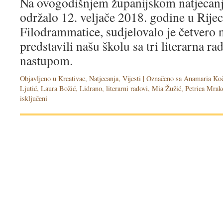
Na ovogodišnjem županijskom natjecan
održalo 12. veljače 2018. godine u Rijec
Filodrammatice, sudjelovalo je četvero n
predstavili našu školu sa tri literarna r
nastupom.
Objavljeno u
Kreativac
,
Natjecanja
,
Vijesti
|
Označeno sa
Anamaria Ko
Ljutić
,
Laura Božić
,
Lidrano
,
literarni radovi
,
Mia Žužić
,
Petrica Mrak
isključeni