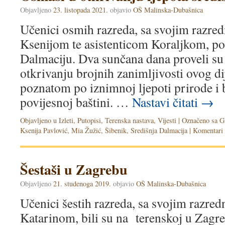
Objavljeno
23. listopada 2021.
objavio
OŠ Malinska-Dubašnica
Učenici osmih razreda, sa svojim razre
Ksenijom te asistenticom Koraljkom, pos
Dalmaciju. Dva sunčana dana proveli su
otkrivanju brojnih zanimljivosti ovog di
poznatom po iznimnoj ljepoti prirode i 
povijesnoj baštini. …
Nastavi čitati
→
Objavljeno u
Izleti
,
Putopisi
,
Terenska nastava
,
Vijesti
|
Označeno sa
G
Ksenija Pavlović
,
Mia Žužić
,
Šibenik
,
Središnja Dalmacija
|
Komentari 
Šestaši u Zagrebu
Objavljeno
21. studenoga 2019.
objavio
OŠ Malinska-Dubašnica
Učenici šestih razreda, sa svojim razr
Katarinom, bili su na terenskoj u Zagr