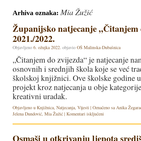
Mia Žužić
Arhiva oznaka:
Županijsko natjecanje „Čitanjem 
2021./2022.
Objavljeno
6. ožujka 2022.
objavio
OŠ Malinska-Dubašnica
„Čitanjem do zvijezda“ je natjecanje n
osnovnih i srednjih škola koje se već tr
školskoj knjižnici. Ove školske godine u
projekt kroz natjecanja u obje kategorije
kreativni uradak.
Objavljeno u
Knjižnica
,
Natjecanja
,
Vijesti
|
Označeno sa
Anika Žegara
Jelena Dundović
,
Mia Žužić
|
Komentari isključeni
Osmaši u otkrivanju ljepota sredi