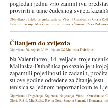
pogledali jednu vrlo zanimljivu predstav
proviriti u tajne čudesnog svijeta kazališt
Objavljeno u
Izleti
,
Terenska nastava
,
Vijesti
|
Označeno sa
Gloria Roši
Kazalište Trešnja
,
Mia Žužić
,
šestaši
,
Simona Šamanić
,
Zora Riđokosa
Čitanjem do zvijezda
Objavljeno
20. veljače 2019.
objavio
OŠ Malinska-Dubašnica
Na Valentinovo, 14. veljače, troje učen
Malinska-Dubašnica pokazalo je u kojoj 
zapamtili pojedinosti iz zadanih, pročit
su ove godine određene za čitanje jesu:
tenisica sa jednom nepoznanicom te L
Objavljeno u
Događanja
,
Knjižnica
,
Natjecanja
,
Vijesti
|
Označeno sa
Č
Gloria Rošić
,
Mia Žužić
,
Ravna Gora
,
Simona Šamanić
|
Komentari isk