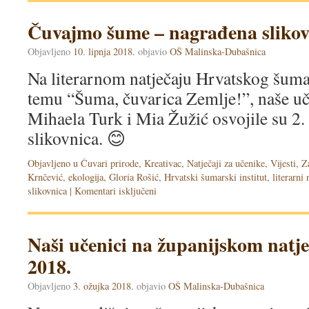
Čuvajmo šume – nagrađena slikov
Objavljeno
10. lipnja 2018.
objavio
OŠ Malinska-Dubašnica
Na literarnom natječaju Hrvatskog šumar
temu “Šuma, čuvarica Zemlje!”, naše uč
Mihaela Turk i Mia Žužić osvojile su 2. 
slikovnica. 😊
Objavljeno u
Čuvari prirode
,
Kreativac
,
Natječaji za učenike
,
Vijesti
,
Z
Krnčević
,
ekologija
,
Gloria Rošić
,
Hrvatski šumarski institut
,
literarni 
slikovnica
|
Komentari isključeni
Naši učenici na županijskom nat
2018.
Objavljeno
3. ožujka 2018.
objavio
OŠ Malinska-Dubašnica