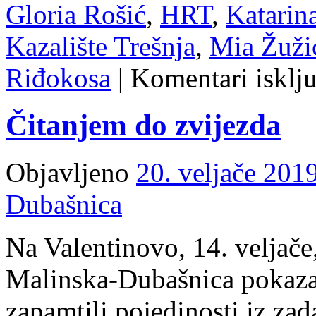
Gloria Rošić
,
HRT
,
Katarin
Kazalište Trešnja
,
Mia Žuži
Riđokosa
|
Komentari isklj
Čitanjem do zvijezda
Objavljeno
20. veljače 2019
Dubašnica
Na Valentinovo, 14. veljače
Malinska-Dubašnica pokazalo
zapamtili pojedinosti iz zad