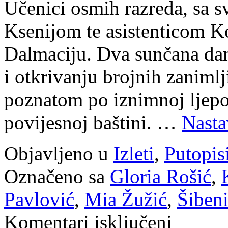
Učenici osmih razreda, sa 
Ksenijom te asistenticom Ko
Dalmaciju. Dva sunčana dan
i otkrivanju brojnih zanimlj
poznatom po iznimnoj ljepot
povijesnoj baštini. …
Nasta
Objavljeno u
Izleti
,
Putopis
Označeno sa
Gloria Rošić
,
Pavlović
,
Mia Žužić
,
Šiben
za
Komentari isključeni
Osmaši