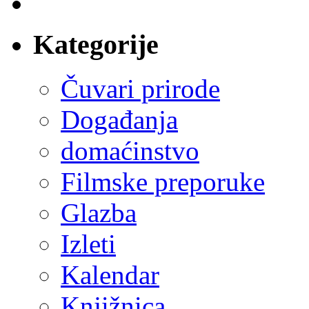
domaćinstvo
Filmske preporuke
Glazba
Izleti
Kalendar
Knjižnica
Kreativac
Mala galerija
Natječaji za učenike
Natjecanja