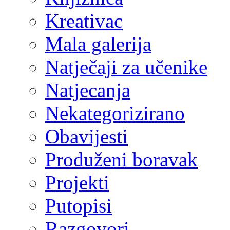
Nekategorizirano
Obavijesti
Produženi boravak
Projekti
Putopisi
Razgovori
Školska zadruga
Slobodne aktivnosti
Sport
Svečanosti