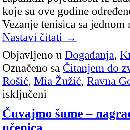
koje su ove godine određene
Vezanje tenisica sa jednom
Nastavi čitati
→
Objavljeno u
Događanja
,
Kn
Označeno sa
Čitanjem do z
Rošić
,
Mia Žužić
,
Ravna G
za
isključeni
Čitanjem
do
zvijezda
Čuvajmo šume – nagrađ
učenica