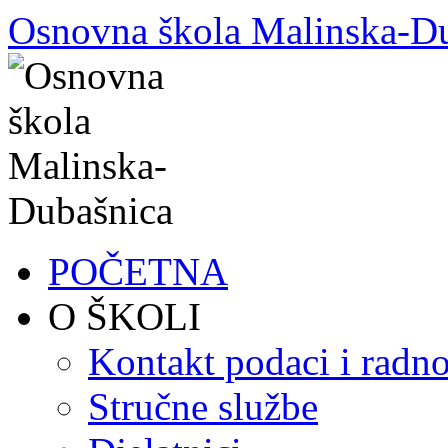
Skoči
Osnovna škola Malinska-D
do
sadržaja
POČETNA
O ŠKOLI
Kontakt podaci i radno
Stručne službe