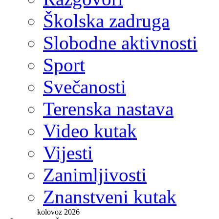
Terenska nastava
Video kutak
Vijesti
Zanimljivosti
Znanstveni kutak
kolovoz 2026
P
U
S
Č
P
S
N
1
2
3
4
5
6
7
8
9
10
11
12
13
14
15
16
17
18
19
20
21
22
23
24
25
26
27
28
29
30
31
« srp