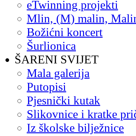
eTwinning projekti
Mlin, (M) malin, Mali
Božićni koncert
Šurlionica
ŠARENI SVIJET
Mala galerija
Putopisi
Pjesnički kutak
Slikovnice i kratke pri
Iz školske bilježnice