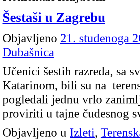
u
otkrivanju
Šestaši u Zagrebu
ljepota
središnje
Dalmacije
Objavljeno
21. studenoga 2
Dubašnica
Učenici šestih razreda, sa
Katarinom, bili su na teren
pogledali jednu vrlo zanimlj
proviriti u tajne čudesnog sv
Objavljeno u
Izleti
,
Terensk