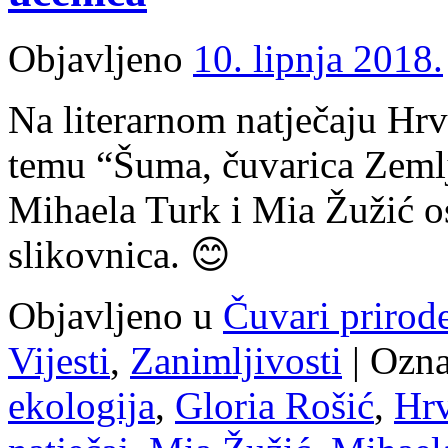
Objavljeno
10. lipnja 2018.
Na literarnom natječaju Hrv
temu “Šuma, čuvarica Zemlj
Mihaela Turk i Mia Žužić os
slikovnica. 😊
Objavljeno u
Čuvari prirod
Vijesti
,
Zanimljivosti
|
Ozna
ekologija
,
Gloria Rošić
,
Hrv