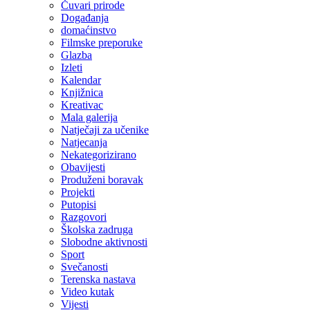
Čuvari prirode
Događanja
domaćinstvo
Filmske preporuke
Glazba
Izleti
Kalendar
Knjižnica
Kreativac
Mala galerija
Natječaji za učenike
Natjecanja
Nekategorizirano
Obavijesti
Produženi boravak
Projekti
Putopisi
Razgovori
Školska zadruga
Slobodne aktivnosti
Sport
Svečanosti
Terenska nastava
Video kutak
Vijesti