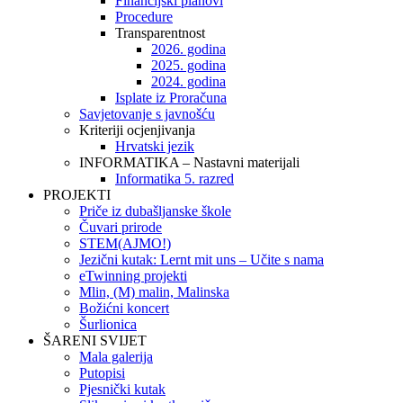
Financijski planovi
Procedure
Transparentnost
2026. godina
2025. godina
2024. godina
Isplate iz Proračuna
Savjetovanje s javnošću
Kriteriji ocjenjivanja
Hrvatski jezik
INFORMATIKA – Nastavni materijali
Informatika 5. razred
PROJEKTI
Priče iz dubašljanske škole
Čuvari prirode
STEM(AJMO!)
Jezični kutak: Lernt mit uns – Učite s nama
eTwinning projekti
Mlin, (M) malin, Malinska
Božićni koncert
Šurlionica
ŠARENI SVIJET
Mala galerija
Putopisi
Pjesnički kutak