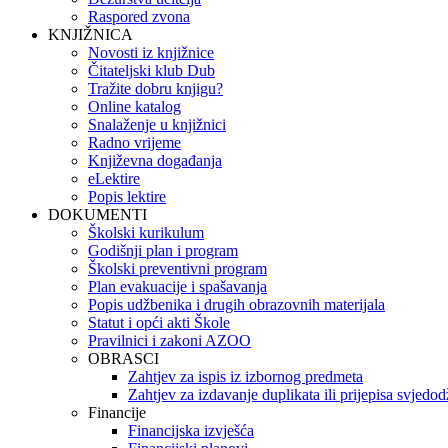
Raspored zvona
KNJIŽNICA
Novosti iz knjižnice
Čitateljski klub Dub
Tražite dobru knjigu?
Online katalog
Snalaženje u knjižnici
Radno vrijeme
Književna događanja
eLektire
Popis lektire
DOKUMENTI
Školski kurikulum
Godišnji plan i program
Školski preventivni program
Plan evakuacije i spašavanja
Popis udžbenika i drugih obrazovnih materijala
Statut i opći akti Škole
Pravilnici i zakoni AZOO
OBRASCI
Zahtjev za ispis iz izbornog predmeta
Zahtjev za izdavanje duplikata ili prijepisa svjedo
Financije
Financijska izvješća