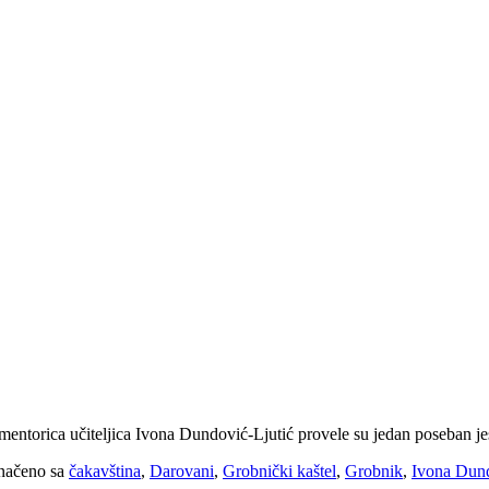
 mentorica učiteljica Ivona Dundović-Ljutić provele su jedan poseban 
načeno sa
čakavština
,
Darovani
,
Grobnički kaštel
,
Grobnik
,
Ivona Dund