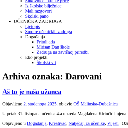
Slikovnice i kratke priče
Iz školske bilježnice
Mali razgovori
Školski pano
UČENIČKA ZADRUGA
Ljetopis
Smotre učeničkih zadruga
Događanja
Fritulijada
Mirisan Dan škole
Zadruga na završnoj priredbi
Eko projekti
Školski vrt
Arhiva oznaka:
Darovani
Aš to je naša užanca
Objavljeno
2. studenoga 2025.
objavio
OŠ Malinska-Dubašnica
U petak 31. listopada učenica 4.a razreda Magdalena Kirinčić i njena
Objavljeno u
Događanja
,
Kreativac
,
Natječaji za učenike
,
Vijesti
|
Oz