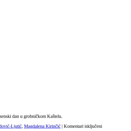
jesenski dan u grobničkom Kaštelu.
za
ović-Ljutić
,
Magdalena Kirinčić
|
Komentari isključeni