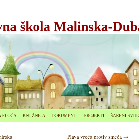
na škola Malinska-Dub
 PLOČA
KNJIŽNICA
DOKUMENTI
PROJEKTI
ŠARENI SVIJ
mirska
Plava vreća protiv smeća
→