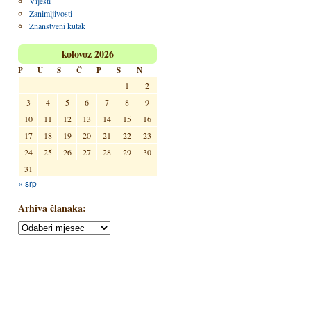
Vijesti
Zanimljivosti
Znanstveni kutak
kolovoz 2026
P
U
S
Č
P
S
N
1
2
3
4
5
6
7
8
9
10
11
12
13
14
15
16
17
18
19
20
21
22
23
24
25
26
27
28
29
30
31
« srp
Arhiva članaka: