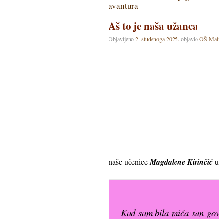
avantura
Aš to je naša užanca
Objavljeno
2. studenoga 2025.
objavio
OŠ Mali
naše učenice
Magdalene Kirinčić
u 
Kad sam bila mića san govo