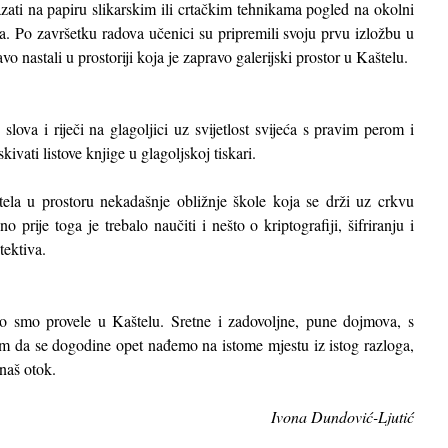
azati na papiru slikarskim ili crtačkim tehnikama pogled na okolni
a. Po završetku radova učenici su pripremili svoju prvu izložbu u
vo nastali u prostoriji koja je zapravo galerijski prostor u Kaštelu.
slova i riječi na glagoljici uz svijetlost svijeća s pravim perom i
kivati listove knjige u glagoljskoj tiskari.
la u prostoru nekadašnje obližnje škole koja se drži uz crkvu
prije toga je trebalo naučiti i nešto o kriptografiji, šifriranju i
tektiva.
ro smo provele u Kaštelu. Sretne i zadovoljne, pune dojmova, s
om da se dogodine opet nađemo na istome mjestu iz istog razloga,
 naš otok.
Ivona Dundović-Ljutić