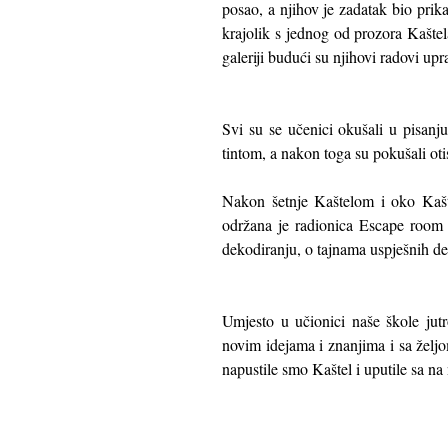
posao, a njihov je zadatak bio prik
krajolik s jednog od prozora Kaštel
galeriji budući su njihovi radovi upra
Svi su se učenici okušali u pisanju 
tintom, a nakon toga su pokušali otis
Nakon šetnje Kaštelom i oko Kašte
održana je radionica Escape room no 
dekodiranju, o tajnama uspješnih de
Umjesto u učionici naše škole jut
novim idejama i znanjima i sa želj
napustile smo Kaštel i uputile sa na