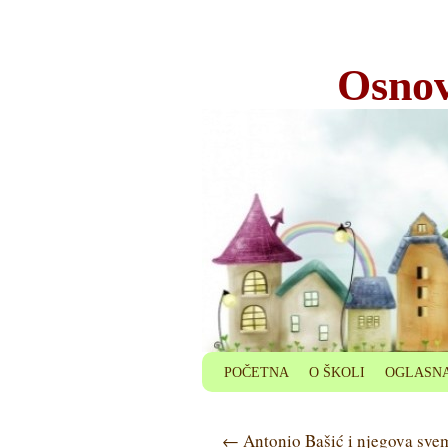
Osnov
POČETNA
O ŠKOLI
OGLASNA
←
Antonio Bašić i njegova sve