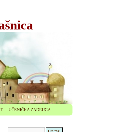
ašnica
ET
UČENIČKA ZADRUGA