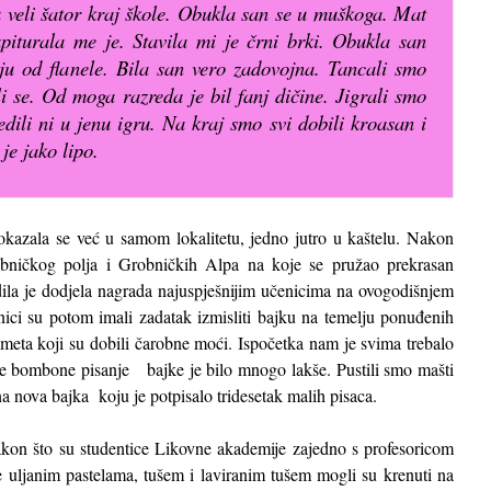
u veli šator kraj škole. Obukla san se u muškoga. Mat
piturala me je. Stavila mi je črni brki. Obukla san
lju od flanele. Bila san vero zadovojna. Tancali smo
ali se. Od moga razreda je bil fanj dičine. Jigrali smo
dili ni u jenu igru. Na kraj smo svi dobili kroasan i
 je jako lipo.
kazala se već u samom lokalitetu, jedno jutro u kaštelu. Nakon
bničkog polja i Grobničkih Alpa na koje se pružao prekrasan
dila je dodjela nagrada najuspješnijim učenicima na ovogodišnjem
ici su potom imali zadatak izmisliti bajku na temelju ponuđenih
dmeta koji su dobili čarobne moći. Ispočetka nam je svima trebalo
ne bombone pisanje bajke je bilo mnogo lakše. Pustili smo mašti
rena nova bajka koju je potpisalo tridesetak malih pisaca.
 Nakon što su studentice Likovne akademije zajedno s profesoricom
e uljanim pastelama, tušem i laviranim tušem mogli su krenuti na