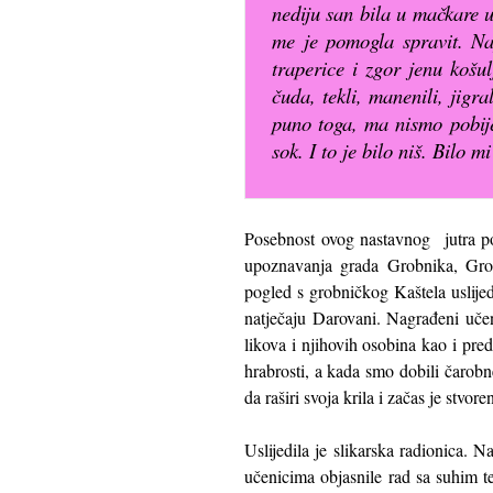
nediju san bila u mačkare 
me je pomogla spravit. Na
traperice i zgor jenu košu
čuda, tekli, manenili, jigr
puno toga, ma nismo pobije
sok. I to je bilo niš. Bilo mi
Posebnost ovog nastavnog jutra po
upoznavanja grada Grobnika, Gro
pogled s grobničkog Kaštela uslije
natječaju Darovani. Nagrađeni učen
likova i njihovih osobina kao i pre
hrabrosti, a kada smo dobili čarob
da raširi svoja krila i začas je stvo
Uslijedila je slikarska radionica.
učenicima objasnile rad sa suhim t