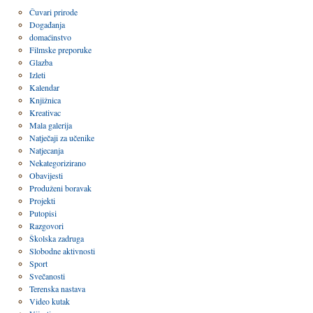
Čuvari prirode
Događanja
domaćinstvo
Filmske preporuke
Glazba
Izleti
Kalendar
Knjižnica
Kreativac
Mala galerija
Natječaji za učenike
Natjecanja
Nekategorizirano
Obavijesti
Produženi boravak
Projekti
Putopisi
Razgovori
Školska zadruga
Slobodne aktivnosti
Sport
Svečanosti
Terenska nastava
Video kutak