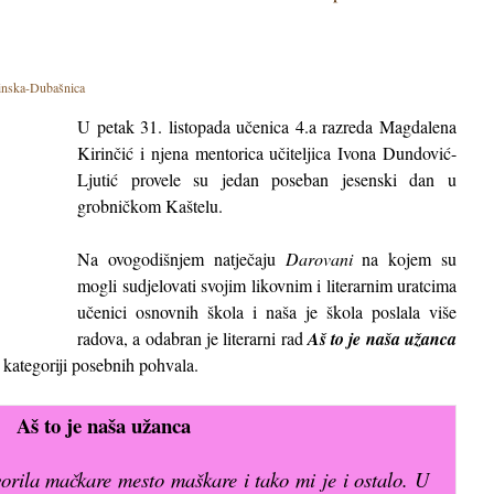
nska-Dubašnica
U petak 31. listopada učenica 4.a razreda Magdalena
Kirinčić i njena mentorica učiteljica Ivona Dundović-
Ljutić provele su jedan poseban jesenski dan u
grobničkom Kaštelu.
Na ovogodišnjem natječaju
Darovani
na kojem su
mogli sudjelovati svojim likovnim i literarnim uratcima
učenici osnovnih škola i naša je škola poslala više
radova, a odabran je literarni rad
Aš to je naša užanca
kategoriji posebnih pohvala.
Aš to je naša užanca
rila mačkare mesto maškare i tako mi je i ostalo. U