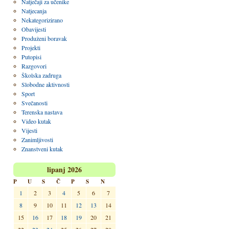
Natječaji za učenike
Natjecanja
Nekategorizirano
Obavijesti
Produženi boravak
Projekti
Putopisi
Razgovori
Školska zadruga
Slobodne aktivnosti
Sport
Svečanosti
Terenska nastava
Video kutak
Vijesti
Zanimljivosti
Znanstveni kutak
lipanj 2026
P
U
S
Č
P
S
N
1
2
3
4
5
6
7
8
9
10
11
12
13
14
15
16
17
18
19
20
21