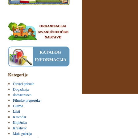
Kategorije
Čuvari prirode
Događanja
domaćinstvo
Filmske preporuke
Glazba
Izleti
Kalendar
Knjižnica
Kreativac
Mala galerija