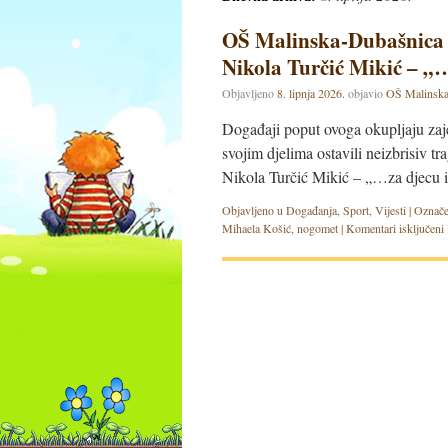
OŠ Malinska-Dubašnica 
Nikola Turčić Mikić – „
Objavljeno
8. lipnja 2026.
objavio
OŠ Malinska
Događaji poput ovoga okupljaju zaj
svojim djelima ostavili neizbrisiv t
Nikola Turčić Mikić – „…za djecu 
Objavljeno u
Događanja
,
Sport
,
Vijesti
|
Označe
Mihaela Košić
,
nogomet
|
Komentari isključeni