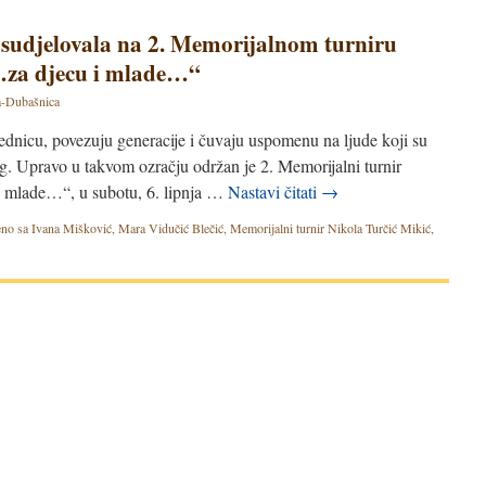
sudjelovala na 2. Memorijalnom turniru
…za djecu i mlade…“
-Dubašnica
ednicu, povezuju generacije i čuvaju uspomenu na ljude koji su
rag. Upravo u takvom ozračju održan je 2. Memorijalni turnir
i mlade…“, u subotu, 6. lipnja …
Nastavi čitati
→
no sa
Ivana Mišković
,
Mara Vidučić Blečić
,
Memorijalni turnir Nikola Turčić Mikić
,