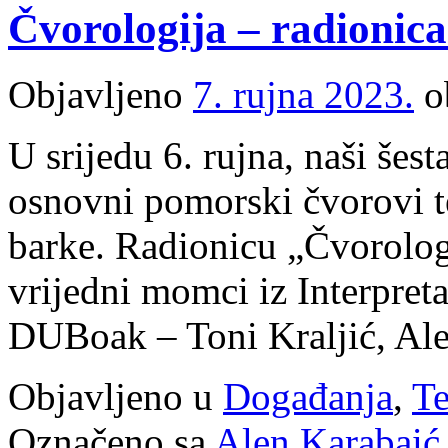
Čvorologija – radionica
Objavljeno
7. rujna 2023.
o
U srijedu 6. rujna, naši šest
osnovni pomorski čvorovi te
barke. Radionicu „Čvorologij
vrijedni momci iz Interpret
DUBoak – Toni Kraljić, A
Objavljeno u
Događanja
,
Te
Označeno sa
Alen Karabaić