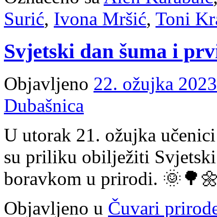
Surić
,
Ivona Mršić
,
Toni Kra
Svjetski dan šuma i prv
Objavljeno
22. ožujka 2023
Dubašnica
U utorak 21. ožujka učenici 
su priliku obilježiti Svjetsk
boravkom u prirodi. 🌞🌳
Objavljeno u
Čuvari prirod