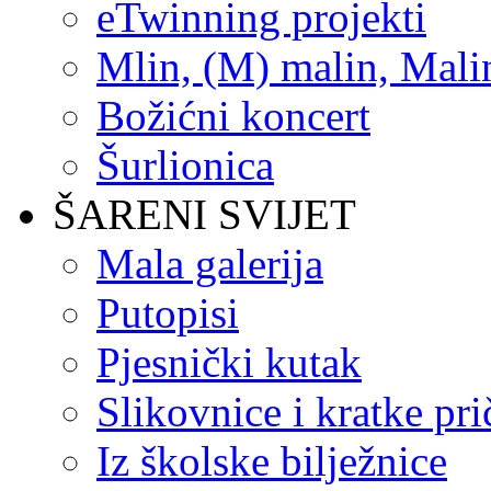
eTwinning projekti
Mlin, (M) malin, Mali
Božićni koncert
Šurlionica
ŠARENI SVIJET
Mala galerija
Putopisi
Pjesnički kutak
Slikovnice i kratke pri
Iz školske bilježnice