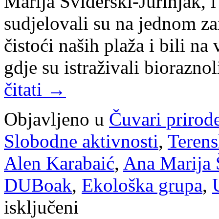
Marija Šviderski-Jurinjak, i
sudjelovali su na jednom za
čistoći naših plaža i bili na
gdje su istraživali biorazn
čitati
→
Objavljeno u
Čuvari prirod
Slobodne aktivnosti
,
Terens
Alen Karabaić
,
Ana Marija Š
DUBoak
,
Ekološka grupa
,
za
isključeni
Ekološka
grupa