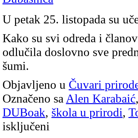
U petak 25. listopada su uč
Kako su svi odreda i članov
odlučila doslovno sve predm
šumi.
Objavljeno u
Čuvari prirod
Označeno sa
Alen Karabaić
DUBoak
,
škola u prirodi
,
T
za
isključeni
Šumska
škola