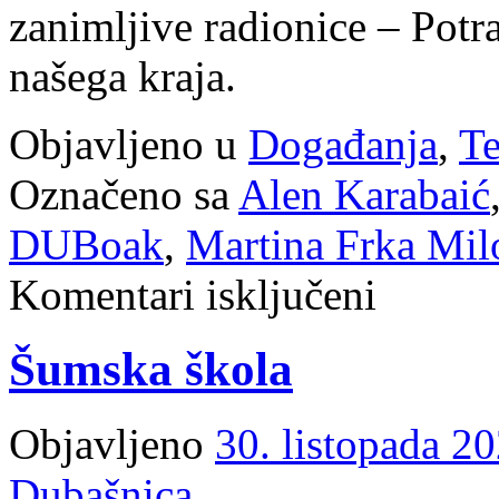
zanimljive radionice – Potr
našega kraja.
Objavljeno u
Događanja
,
Te
Označeno sa
Alen Karabaić
DUBoak
,
Martina Frka Mil
za
Komentari isključeni
Dan
u
muzeju
Šumska škola
Objavljeno
30. listopada 20
Dubašnica