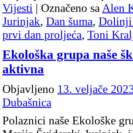
Vijesti
|
Označeno sa
Alen 
Jurinjak
,
Dan šuma
,
Dolinj
prvi dan proljeća
,
Toni Kral
Ekološka grupa naše ško
aktivna
Objavljeno
13. veljače 2023
Dubašnica
Polaznici naše Ekološke gru