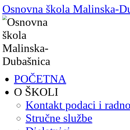
Skoči
Osnovna škola Malinska-D
do
sadržaja
POČETNA
O ŠKOLI
Kontakt podaci i radno
Stručne službe