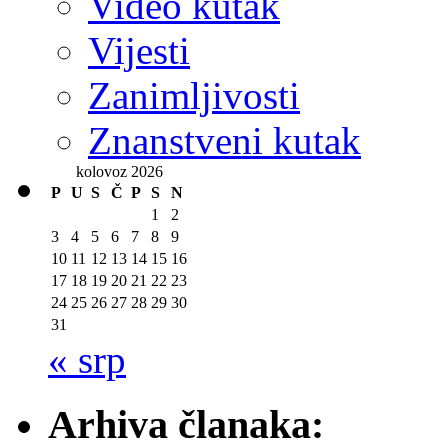
Video kutak
Vijesti
Zanimljivosti
Znanstveni kutak
kolovoz 2026
P
U
S
Č
P
S
N
1
2
3
4
5
6
7
8
9
10
11
12
13
14
15
16
17
18
19
20
21
22
23
24
25
26
27
28
29
30
31
« srp
Arhiva članaka: