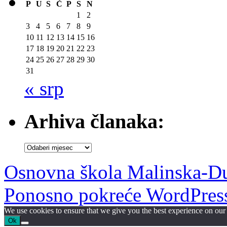
P
U
S
Č
P
S
N
1
2
3
4
5
6
7
8
9
10
11
12
13
14
15
16
17
18
19
20
21
22
23
24
25
26
27
28
29
30
31
« srp
Arhiva članaka:
Arhiva
članaka:
Osnovna škola Malinska-D
Ponosno pokreće WordPres
We use cookies to ensure that we give you the best experience on our w
Ok