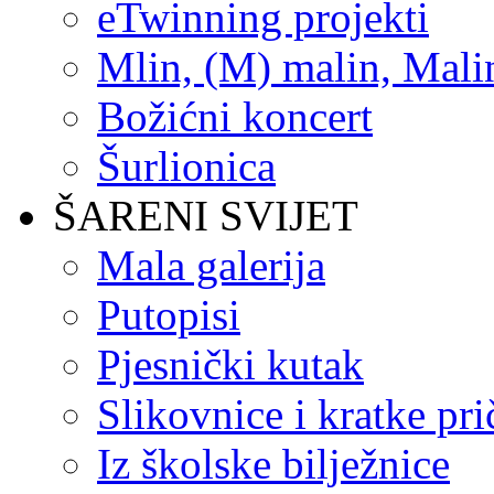
eTwinning projekti
Mlin, (M) malin, Mali
Božićni koncert
Šurlionica
ŠARENI SVIJET
Mala galerija
Putopisi
Pjesnički kutak
Slikovnice i kratke pri
Iz školske bilježnice