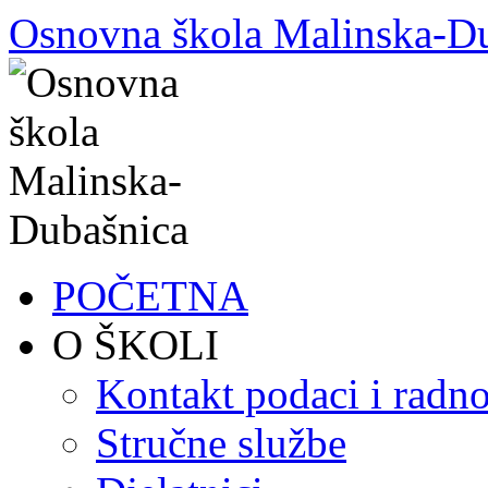
Skoči
Osnovna škola Malinska-D
do
sadržaja
POČETNA
O ŠKOLI
Kontakt podaci i radno
Stručne službe