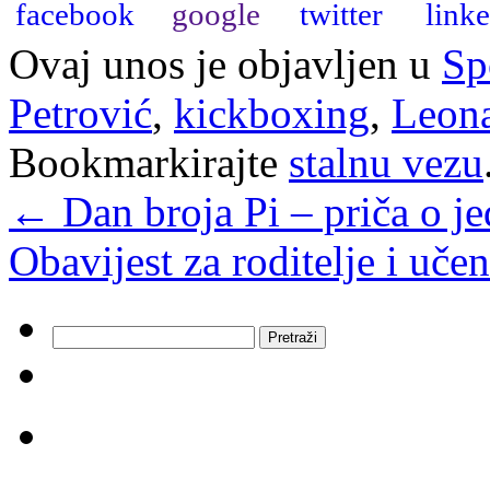
Ovaj unos je objavljen u
Sp
Petrović
,
kickboxing
,
Leona
Bookmarkirajte
stalnu vezu
←
Dan broja Pi – priča o 
Obavijest za roditelje i uče
Pretraži: