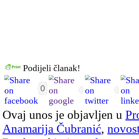
Podijeli članak!
0
Ovaj unos je objavljen u
Pr
Anamarija Čubranić
,
novost