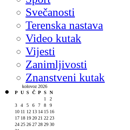
Svečanosti
Terenska nastava
Video kutak
Vijesti
Zanimljivosti
Znanstveni kutak
kolovoz 2026
P
U
S
Č
P
S
N
1
2
3
4
5
6
7
8
9
10
11
12
13
14
15
16
17
18
19
20
21
22
23
24
25
26
27
28
29
30