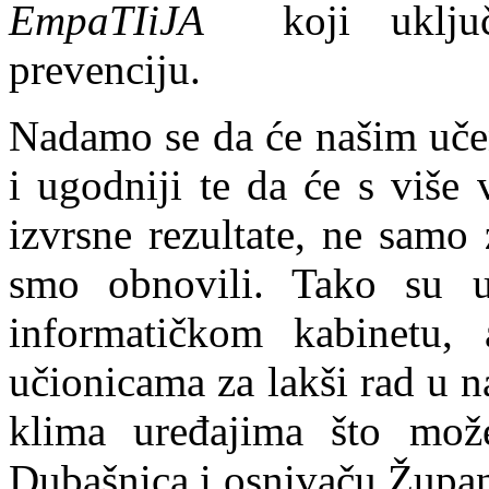
EmpaTIiJA
koji uključ
prevenciju.
Nadamo se da će našim učen
i ugodniji te da će s više v
izvrsne rezultate, ne samo
smo obnovili. Tako su u
informatičkom kabinetu, 
učionicama za lakši rad u na
klima uređajima što mož
Dubašnica i osnivaču Župan