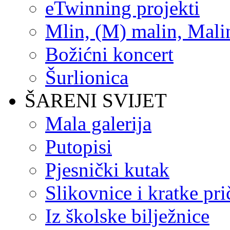
eTwinning projekti
Mlin, (M) malin, Mali
Božićni koncert
Šurlionica
ŠARENI SVIJET
Mala galerija
Putopisi
Pjesnički kutak
Slikovnice i kratke pri
Iz školske bilježnice