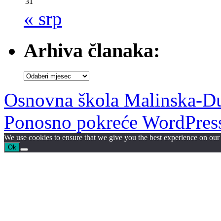
31
« srp
Arhiva članaka:
Arhiva
članaka:
Osnovna škola Malinska-D
Ponosno pokreće WordPres
We use cookies to ensure that we give you the best experience on our w
Ok