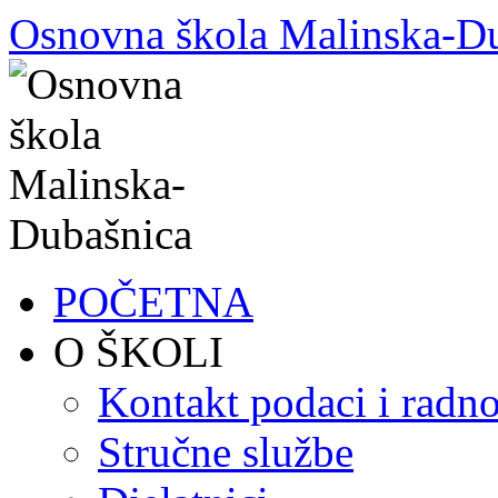
Skoči
Osnovna škola Malinska-D
do
sadržaja
POČETNA
O ŠKOLI
Kontakt podaci i radno
Stručne službe