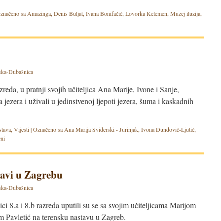
značeno sa
Amazinga
,
Denis Buljat
,
Ivana Bonifačić
,
Lovorka Kelemen
,
Muzej iluzija
,
ska-Dubašnica
zreda, u pratnji svojih učiteljica Ana Marije, Ivone i Sanje,
a jezera i uživali u jedinstvenoj ljepoti jezera, šuma i kaskadnih
stava
,
Vijesti
|
Označeno sa
Ana Marija Šviderski - Jurinjak
,
Ivona Dundović-Ljutić
,
eni
tavi u Zagrebu
ska-Dubašnica
i 8.a i 8.b razreda uputili su se sa svojim učiteljicama Marijom
m Pavletić na terensku nastavu u Zagreb.