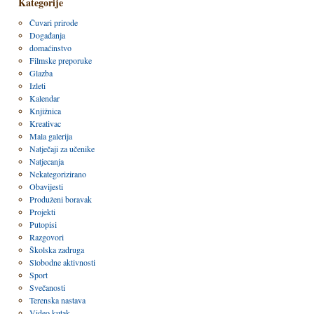
Kategorije
Čuvari prirode
Događanja
domaćinstvo
Filmske preporuke
Glazba
Izleti
Kalendar
Knjižnica
Kreativac
Mala galerija
Natječaji za učenike
Natjecanja
Nekategorizirano
Obavijesti
Produženi boravak
Projekti
Putopisi
Razgovori
Školska zadruga
Slobodne aktivnosti
Sport
Svečanosti
Terenska nastava
Video kutak