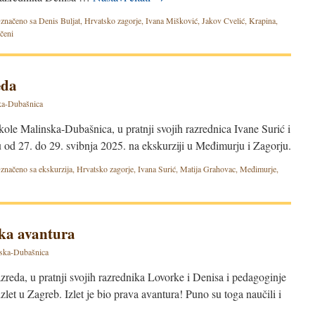
značeno sa
Denis Buljat
,
Hrvatsko zagorje
,
Ivana Mišković
,
Jakov Cvelić
,
Krapina
,
čeni
eda
a-Dubašnica
kole Malinska-Dubašnica, u pratnji svojih razrednica Ivane Surić i
 od 27. do 29. svibnja 2025. na ekskurziji u Međimurju i Zagorju.
značeno sa
ekskurzija
,
Hrvatsko zagorje
,
Ivana Surić
,
Matija Grahovac
,
Međimurje
,
čka avantura
ska-Dubašnica
azreda, u pratnji svojih razrednika Lovorke i Denisa i pedagoginje
zlet u Zagreb. Izlet je bio prava avantura! Puno su toga naučili i