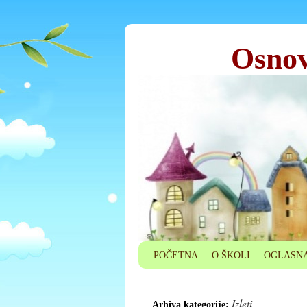
Osnov
POČETNA
O ŠKOLI
OGLASNA
Izleti
Arhiva kategorije: