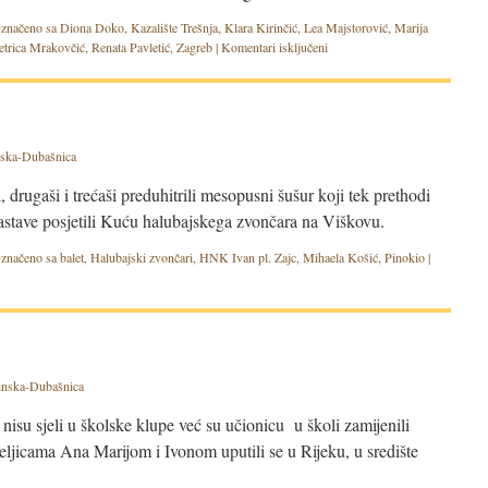
značeno sa
Diona Doko
,
Kazalište Trešnja
,
Klara Kirinčić
,
Lea Majstorović
,
Marija
etrica Mrakovčić
,
Renata Pavletić
,
Zagreb
|
Komentari isključeni
ska-Dubašnica
i, drugaši i trećaši preduhitrili mesopusni šušur koji tek prethodi
astave posjetili Kuću halubajskega zvončara na Viškovu.
značeno sa
balet
,
Halubajski zvončari
,
HNK Ivan pl. Zajc
,
Mihaela Košić
,
Pinokio
|
nska-Dubašnica
su sjeli u školske klupe već su učionicu u školi zamijenili
eljicama Ana Marijom i Ivonom uputili se u Rijeku, u središte