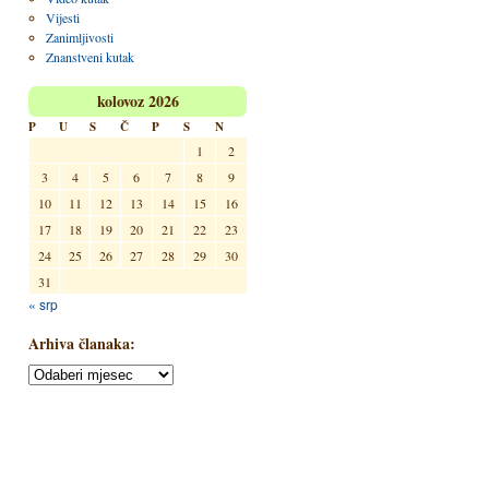
Vijesti
Zanimljivosti
Znanstveni kutak
kolovoz 2026
P
U
S
Č
P
S
N
1
2
3
4
5
6
7
8
9
10
11
12
13
14
15
16
17
18
19
20
21
22
23
24
25
26
27
28
29
30
31
« srp
Arhiva članaka: