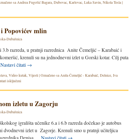
značeno sa
Andrea Fugošić Bagara
,
Dubovac
,
Karlovac
,
Luka Savin
,
Nikola Tesla
|
 i Popovićev mlin
ska-Dubašnica
a i 3.b razreda, u pratnji razrednica Anite Čemeljić – Karabaić i
Skomeršić, krenuli su na jednodnevni izlet u Gorski kotar. Cilj puta
…
Nastavi čitati
→
stava
,
Video kutak
,
Vijesti
|
Označeno sa
Anita Čemeljić - Karabaić
,
Delnice
,
Iva
ari isključeni
nom izletu u Zagorju
ska-Dubašnica
 školskog igrališta učenike 6.a i 6.b razreda dočekao je autobus
 dvodnevni izlet u Zagorje. Krenuli smo u pratnji učiteljica
 razrednika Denisa …
Nastavi čitati
→