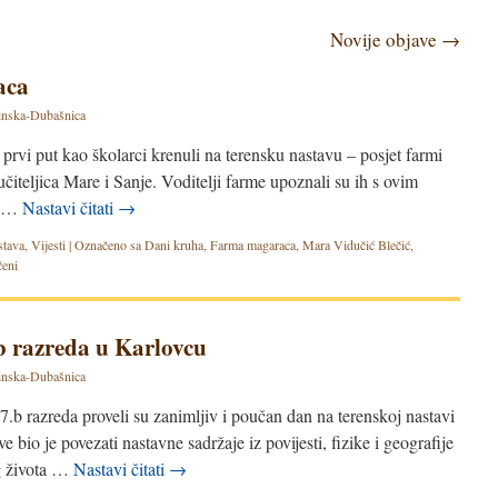
Novije objave
→
aca
nska-Dubašnica
prvi put kao školarci krenuli na terensku nastavu – posjet farmi
učiteljica Mare i Sanje. Voditelji farme upoznali su ih s ovim
se …
Nastavi čitati
→
stava
,
Vijesti
|
Označeno sa
Dani kruha
,
Farma magaraca
,
Mara Vidučić Blečić
,
čeni
.b razreda u Karlovcu
nska-Dubašnica
 7.b razreda proveli su zanimljiv i poučan dan na terenskoj nastavi
e bio je povezati nastavne sadržaje iz povijesti, fizike i geografije
g života …
Nastavi čitati
→