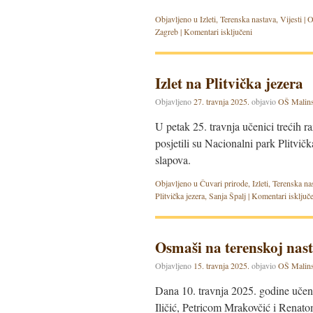
Objavljeno u
Izleti
,
Terenska nastava
,
Vijesti
|
O
Zagreb
|
Komentari isključeni
Izlet na Plitvička jezera
Objavljeno
27. travnja 2025.
objavio
OŠ Malin
U petak 25. travnja učenici trećih ra
posjetili su Nacionalni park Plitvičk
slapova.
Objavljeno u
Čuvari prirode
,
Izleti
,
Terenska na
Plitvička jezera
,
Sanja Špalj
|
Komentari isključ
Osmaši na terenskoj nas
Objavljeno
15. travnja 2025.
objavio
OŠ Malin
Dana 10. travnja 2025. godine učenic
Iličić, Petricom Mrakovčić i Renato