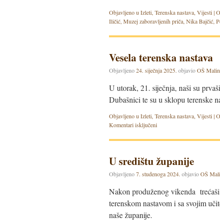
Objavljeno u
Izleti
,
Terenska nastava
,
Vijesti
|
O
Iličić
,
Muzej zaboravljenih priča
,
Nika Bajčić
,
P
Vesela terenska nastava
Objavljeno
24. siječnja 2025.
objavio
OŠ Malin
U utorak, 21. siječnja, naši su prvaš
Dubašnici te su u sklopu terenske n
Objavljeno u
Izleti
,
Terenska nastava
,
Vijesti
|
O
Komentari isključeni
U središtu županije
Objavljeno
7. studenoga 2024.
objavio
OŠ Mali
Nakon produženog vikenda trećaši ni
terenskom nastavom i sa svojim učit
naše županije.