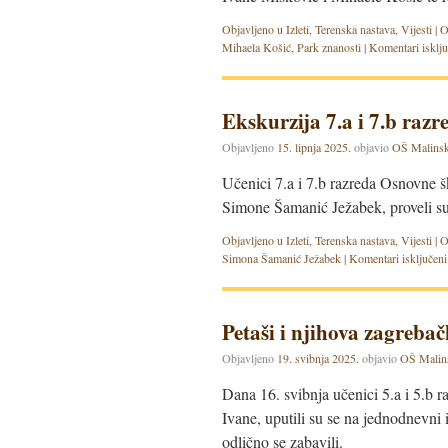
Objavljeno u
Izleti
,
Terenska nastava
,
Vijesti
|
O
Mihaela Košić
,
Park znanosti
|
Komentari isklju
Ekskurzija 7.a i 7.b razr
Objavljeno
15. lipnja 2025.
objavio
OŠ Malinsk
Učenici 7.a i 7.b razreda Osnovne š
Simone Šamanić Ježabek, proveli su
Objavljeno u
Izleti
,
Terenska nastava
,
Vijesti
|
O
Simona Šamanić Ježabek
|
Komentari isključeni
Petaši i njihova zagreba
Objavljeno
19. svibnja 2025.
objavio
OŠ Malin
Dana 16. svibnja učenici 5.a i 5.b r
Ivane, uputili su se na jednodnevni i
odlično se zabavili.