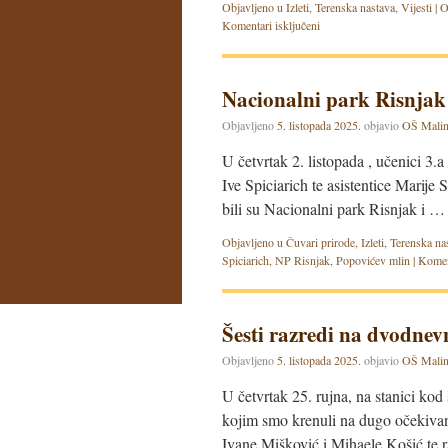
Objavljeno u
Izleti
,
Terenska nastava
,
Vijesti
|
O
Komentari isključeni
Nacionalni park Risnjak
Objavljeno
5. listopada 2025.
objavio
OŠ Malin
U četvrtak 2. listopada , učenici 3.
Ive Spiciarich te asistentice Marije 
bili su Nacionalni park Risnjak i 
Objavljeno u
Čuvari prirode
,
Izleti
,
Terenska na
Spiciarich
,
NP Risnjak
,
Popovićev mlin
|
Koment
Šesti razredi na dvodnev
Objavljeno
5. listopada 2025.
objavio
OŠ Malin
U četvrtak 25. rujna, na stanici kod
kojim smo krenuli na dugo očekivani
Ivane Mišković i Mihaele Košić te