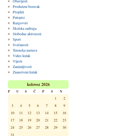
Obavijesti
Produženi boravak
Projekti
Putopisi
Razgovori
Školska zadruga
Slobodne aktivnosti
Sport
Svečanosti
Terenska nastava
Video kutak
Vijesti
Zanimljivosti
Znanstveni kutak
kolovoz 2026
P
U
S
Č
P
S
N
1
2
3
4
5
6
7
8
9
10
11
12
13
14
15
16
17
18
19
20
21
22
23
24
25
26
27
28
29
30
31