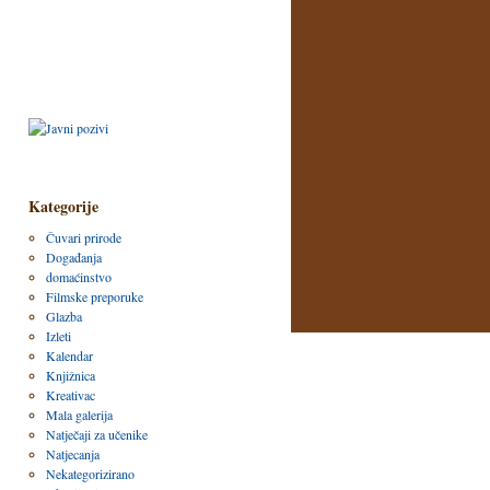
Kategorije
Čuvari prirode
Događanja
domaćinstvo
Filmske preporuke
Glazba
Izleti
Kalendar
Knjižnica
Kreativac
Mala galerija
Natječaji za učenike
Natjecanja
Nekategorizirano