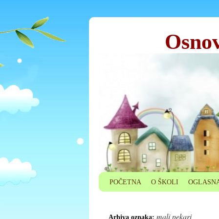
Osnov
POČETNA
O ŠKOLI
OGLASNA
mali pekari
Arhiva oznaka: