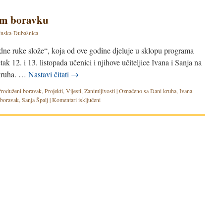
om boravku
nska-Dubašnica
edne ruke slože“, koja od ove godine djeluje u sklopu programa
k 12. i 13. listopada učenici i njihove učiteljice Ivana i Sanja na
 kruha. …
Nastavi čitati
→
Produženi boravak
,
Projekti
,
Vijesti
,
Zanimljivosti
|
Označeno sa
Dani kruha
,
Ivana
 boravak
,
Sanja Špalj
|
Komentari isključeni