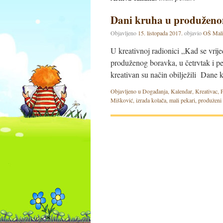
Dani kruha u produžen
Objavljeno
15. listopada 2017.
objavio
OŠ Mali
U kreativnoj radionici „Kad se vrij
produženog boravka, u četrvtak i peta
kreativan su način obilježili Dane
Objavljeno u
Događanja
,
Kalendar
,
Kreativac
,
Mišković
,
izrada kolača
,
mali pekari
,
produženi