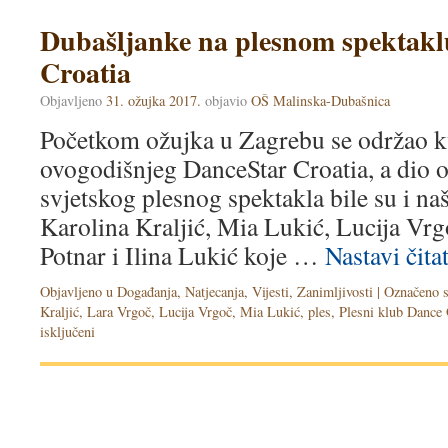
Dubašljanke na plesnom spektakl
Croatia
Objavljeno
31. ožujka 2017.
objavio
OŠ Malinska-Dubašnica
Početkom ožujka u Zagrebu se održao kva
ovogodišnjeg DanceStar Croatia, a dio
svjetskog plesnog spektakla bile su i na
Karolina Kraljić, Mia Lukić, Lucija Vrg
Potnar i Ilina Lukić koje …
Nastavi čita
Objavljeno u
Događanja
,
Natjecanja
,
Vijesti
,
Zanimljivosti
|
Označeno 
Kraljić
,
Lara Vrgoč
,
Lucija Vrgoč
,
Mia Lukić
,
ples
,
Plesni klub Dance
isključeni