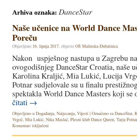
DanceStar
Arhiva oznaka:
Naše učenice na World Dance Mast
Poreču
Objavljeno
16. lipnja 2017.
objavio
OŠ Malinska-Dubašnica
Nakon uspješnog nastupa u Zagrebu na 
ovogodišnjeg DanceStar Croatia, naše u
Karolina Kraljić, Mia Lukić, Lucija Vrg
Potnar sudjelovale su u finalu prestižno
spektakla World Dance Masters koji se
čitati
→
Objavljeno u
Događanja
,
Natjecanja
,
Vijesti
|
Označeno sa
DanceStar
,
K
Vrgoč
,
Mia Lukić
,
Nika Maslać
,
Plesni klub Dance Queen
,
Tarja Potna
Komentari isključeni