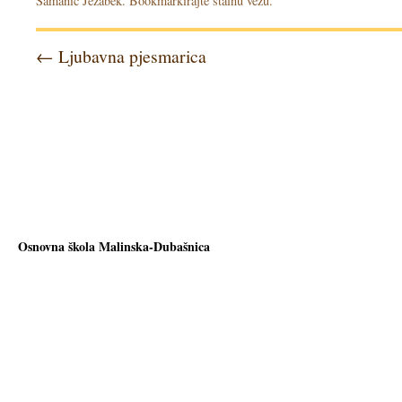
Šamanić Ježabek
. Bookmarkirajte
stalnu vezu
.
←
Ljubavna pjesmarica
Osnovna škola Malinska-Dubašnica