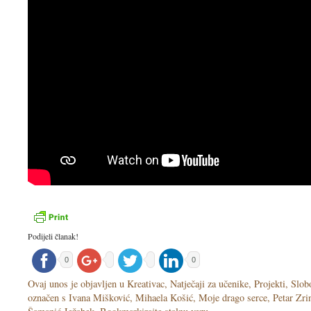
Podijeli članak!
0
0
Ovaj unos je objavljen u
Kreativac
,
Natječaji za učenike
,
Projekti
,
Slob
označen s
Ivana Mišković
,
Mihaela Košić
,
Moje drago serce
,
Petar Zri