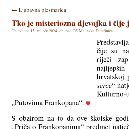
←
Ljubavna pjesmarica
Tko je misteriozna djevojka i čije 
Objavljeno
15. veljače 2024.
objavio
OŠ Malinska-Dubašnica
Predstavl
čije su na
riječi z
najljepši
hrvatskoj p
serce
“ natj
Kulturn
„Putovima Frankopana“.
S obzirom na to da ove školske godi
„Priča o Frankopanima“ predmet natječ