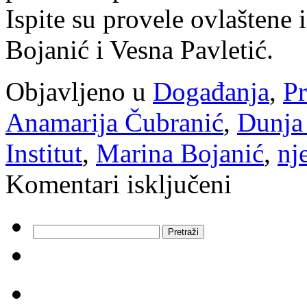
Ispite su provele ovlaštene 
Bojanić i Vesna Pavletić.
Objavljeno u
Događanja
,
Pr
Anamarija Čubranić
,
Dunja
Institut
,
Marina Bojanić
,
nj
za
Komentari isključeni
Prva
Goethe-
plaketa
na
Pretraži:
otoku
Krku
dodijeljena
je
OŠ
Malinska-