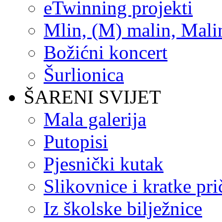
eTwinning projekti
Mlin, (M) malin, Mali
Božićni koncert
Šurlionica
ŠARENI SVIJET
Mala galerija
Putopisi
Pjesnički kutak
Slikovnice i kratke pri
Iz školske bilježnice