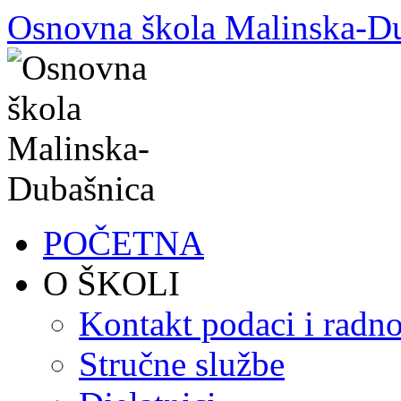
Skoči
Osnovna škola Malinska-D
do
sadržaja
POČETNA
O ŠKOLI
Kontakt podaci i radno
Stručne službe