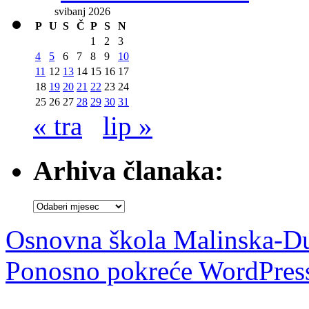
svibanj 2026
P
U
S
Č
P
S
N
1
2
3
4
5
6
7
8
9
10
11
12
13
14
15
16
17
18
19
20
21
22
23
24
25
26
27
28
29
30
31
« tra
lip »
Arhiva članaka:
Arhiva
članaka:
Osnovna škola Malinska-D
Ponosno pokreće WordPres