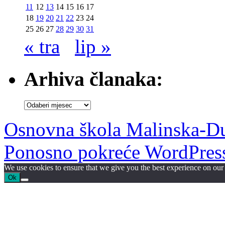
11
12
13
14
15
16
17
18
19
20
21
22
23
24
25
26
27
28
29
30
31
« tra
lip »
Arhiva članaka:
Arhiva
članaka:
Osnovna škola Malinska-D
Ponosno pokreće WordPres
We use cookies to ensure that we give you the best experience on our w
Ok