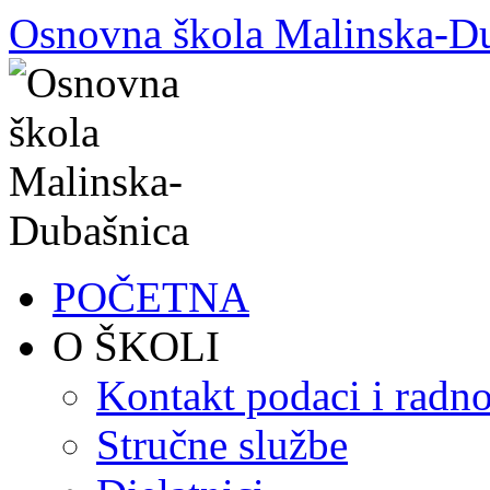
Skoči
Osnovna škola Malinska-D
do
sadržaja
POČETNA
O ŠKOLI
Kontakt podaci i radno
Stručne službe