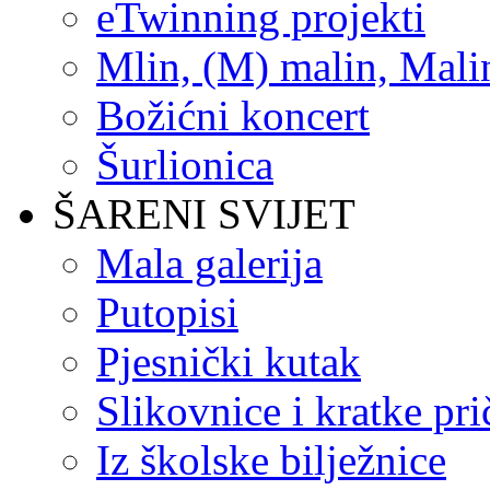
eTwinning projekti
Mlin, (M) malin, Mali
Božićni koncert
Šurlionica
ŠARENI SVIJET
Mala galerija
Putopisi
Pjesnički kutak
Slikovnice i kratke pri
Iz školske bilježnice