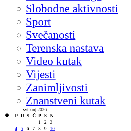
Slobodne aktivnosti
Sport
Svečanosti
Terenska nastava
Video kutak
Vijesti
Zanimljivosti
Znanstveni kutak
svibanj 2026
P
U
S
Č
P
S
N
1
2
3
4
5
6
7
8
9
10