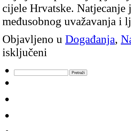
cijele Hrvatske. Natjecanje 
međusobnog uvažavanja i lj
Objavljeno u
Događanja
,
Na
za
isključeni
Održano
Državno
natjecanje
iz
Pretraži:
francuskog,
španjolskog
i
talijanskog
jezika