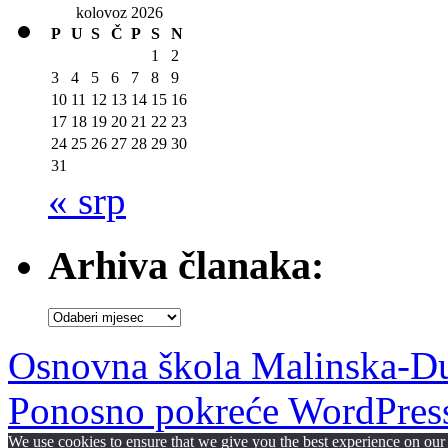
kolovoz 2026
P
U
S
Č
P
S
N
1
2
3
4
5
6
7
8
9
10
11
12
13
14
15
16
17
18
19
20
21
22
23
24
25
26
27
28
29
30
31
« srp
Arhiva članaka:
Arhiva
članaka:
Osnovna škola Malinska-D
Ponosno pokreće WordPres
We use cookies to ensure that we give you the best experience on our w