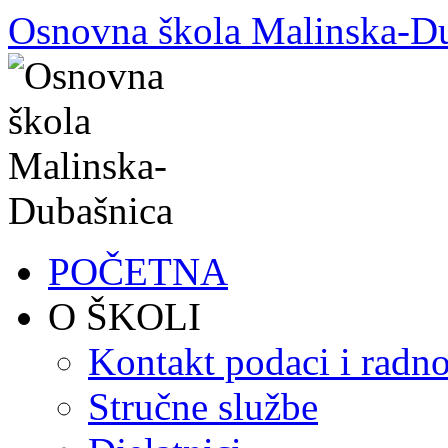
Skoči
Osnovna škola Malinska-D
do
sadržaja
POČETNA
O ŠKOLI
Kontakt podaci i radno
Stručne službe