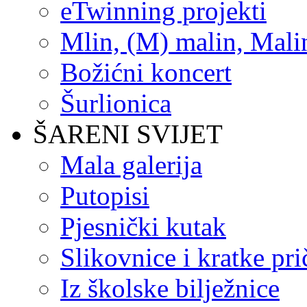
eTwinning projekti
Mlin, (M) malin, Mali
Božićni koncert
Šurlionica
ŠARENI SVIJET
Mala galerija
Putopisi
Pjesnički kutak
Slikovnice i kratke pri
Iz školske bilježnice