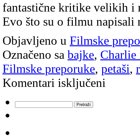
fantastične kritike velikih i
Evo što su o filmu napisali
Objavljeno u
Filmske prep
Označeno sa
bajke
,
Charlie 
Filmske preporuke
,
petaši
,
za
Komentari isključeni
Filmska
preporuka:
Charlie
i
Pretraži:
tvornica
čokolade