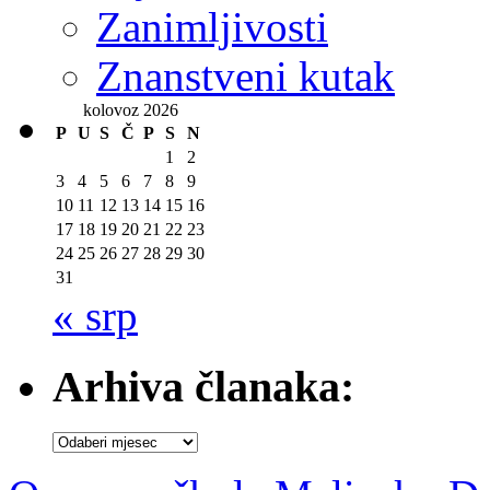
Zanimljivosti
Znanstveni kutak
kolovoz 2026
P
U
S
Č
P
S
N
1
2
3
4
5
6
7
8
9
10
11
12
13
14
15
16
17
18
19
20
21
22
23
24
25
26
27
28
29
30
31
« srp
Arhiva članaka:
Arhiva
članaka: