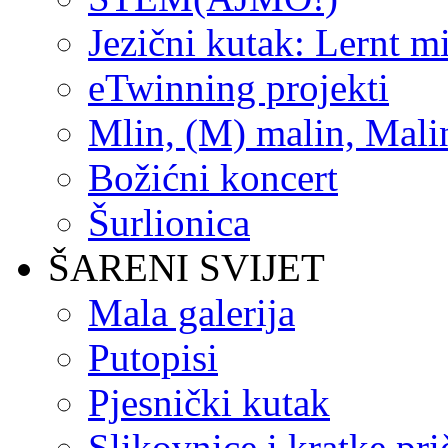
Jezični kutak: Lernt m
eTwinning projekti
Mlin, (M) malin, Mali
Božićni koncert
Šurlionica
ŠARENI SVIJET
Mala galerija
Putopisi
Pjesnički kutak
Slikovnice i kratke pri