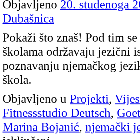
Objavljeno
20. studenoga 2
Dubašnica
Pokaži što znaš! Pod tim s
školama održavaju jezični is
poznavanju njemačkog jezik
škola.
Objavljeno u
Projekti
,
Vijes
Fitnessstudio Deutsch
,
Goet
Marina Bojanić
,
njemački j
za