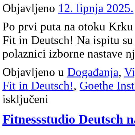
dodijeljena
Objavljeno
12. lipnja 2025.
je
OŠ
Malinska-
Po prvi puta na otoku Krku 
Dubašnica
Fit in Deutsch! Na ispitu su
polaznici izborne nastave n
Objavljeno u
Događanja
,
Vi
Fit in Deutsch!
,
Goethe Inst
za
isključeni
Održan
ispit
Fit
Fitnessstudio Deutsch 
in
Deutsch
Goethe
Instituta