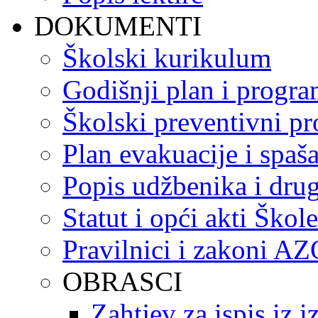
DOKUMENTI
Školski kurikulum
Godišnji plan i progr
Školski preventivni p
Plan evakuacije i spaš
Popis udžbenika i drug
Statut i opći akti Škole
Pravilnici i zakoni A
OBRASCI
Zahtjev za ispis iz 