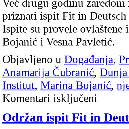
Već drugu godinu zaredom 
priznati ispit Fit in Deutsch
Ispite su provele ovlaštene 
Bojanić i Vesna Pavletić.
Objavljeno u
Događanja
,
Pr
Anamarija Čubranić
,
Dunja
Institut
,
Marina Bojanić
,
nj
za
Komentari isključeni
Prva
Goethe-
plaketa
Održan ispit Fit in Deu
na
otoku
Krku