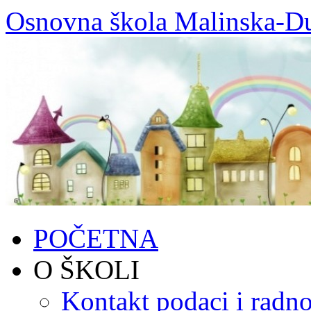
Skoči
Osnovna škola Malinska-D
do
sadržaja
POČETNA
O ŠKOLI
Kontakt podaci i radno