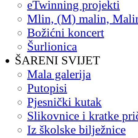
eTwinning projekti
Mlin, (M) malin, Mali
Božićni koncert
Šurlionica
ŠARENI SVIJET
Mala galerija
Putopisi
Pjesnički kutak
Slikovnice i kratke pri
Iz školske bilježnice