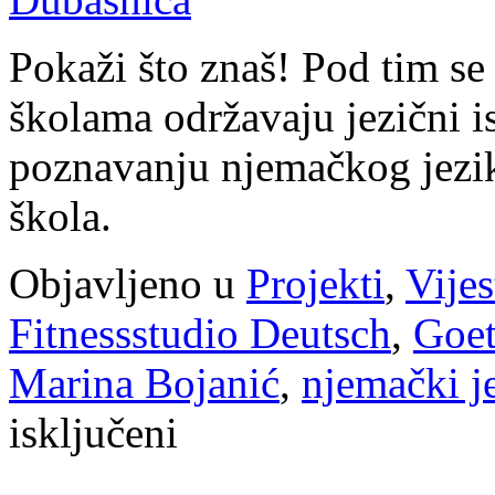
Dubašnica
Pokaži što znaš! Pod tim s
školama održavaju jezični is
poznavanju njemačkog jezik
škola.
Objavljeno u
Projekti
,
Vijes
Fitnessstudio Deutsch
,
Goet
Marina Bojanić
,
njemački j
za
isključeni
Fitnessstudio
Deutsch
na