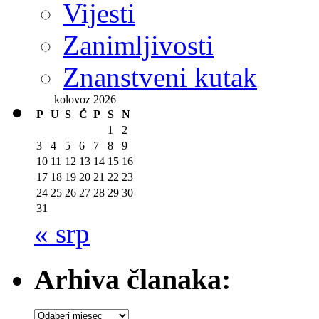
Vijesti
Zanimljivosti
Znanstveni kutak
kolovoz 2026
P
U
S
Č
P
S
N
1
2
3
4
5
6
7
8
9
10
11
12
13
14
15
16
17
18
19
20
21
22
23
24
25
26
27
28
29
30
31
« srp
Arhiva članaka:
Arhiva