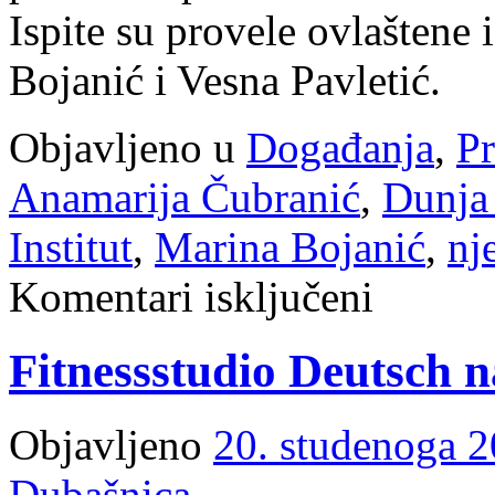
Ispite su provele ovlaštene 
Bojanić i Vesna Pavletić.
Objavljeno u
Događanja
,
Pr
Anamarija Čubranić
,
Dunja
Institut
,
Marina Bojanić
,
nj
za
Komentari isključeni
Prva
Goethe-
plaketa
Fitnessstudio Deutsch 
na
otoku
Krku
dodijeljena
Objavljeno
20. studenoga 2
je
OŠ
Malinska-
Dubašnica