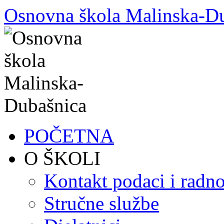
Skoči
Osnovna škola Malinska-D
do
sadržaja
POČETNA
O ŠKOLI
Kontakt podaci i radno
Stručne službe