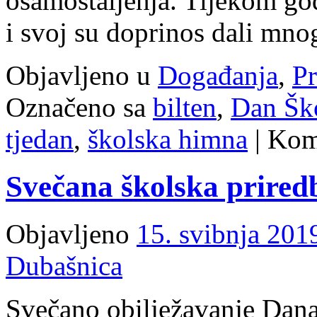
osamostaljenja. Tijekom god
i svoj su doprinos dali mnog
Objavljeno u
Događanja
,
Pr
Označeno sa
bilten
,
Dan Šk
tjedan
,
školska himna
|
Kome
Svečana školska prired
Objavljeno
15. svibnja 201
Dubašnica
Svečano obilježavanje Dana