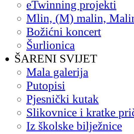
eTwinning projekti
Mlin, (M) malin, Mali
Božićni koncert
Šurlionica
ŠARENI SVIJET
Mala galerija
Putopisi
Pjesnički kutak
Slikovnice i kratke pri
Iz školske bilježnice