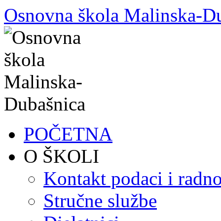
Skoči
Osnovna škola Malinska-D
do
sadržaja
POČETNA
O ŠKOLI
Kontakt podaci i radno
Stručne službe