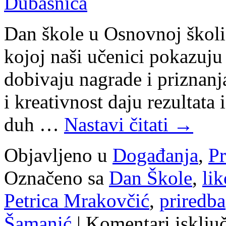
Dubašnica
Dan škole u Osnovnoj školi
kojoj naši učenici pokazuju s
dobivaju nagrade i priznanja
i kreativnost daju rezultata 
duh …
Nastavi čitati
→
Objavljeno u
Događanja
,
Pr
Označeno sa
Dan Škole
,
li
Petrica Mrakovčić
,
priredba
Šamanić
|
Komentari isklju