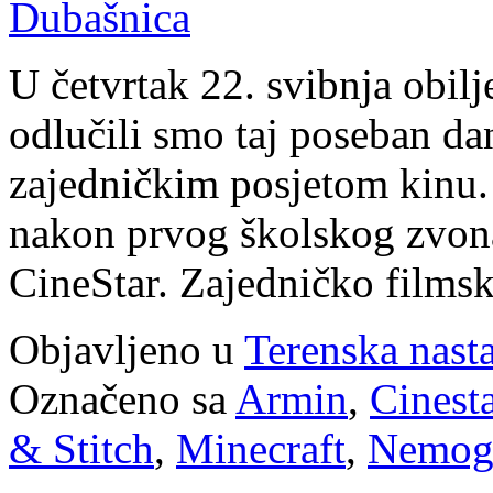
Dubašnica
U četvrtak 22. svibnja obil
odlučili smo taj poseban dan
zajedničkim posjetom kinu.
nakon prvog školskog zvona
CineStar. Zajedničko film
Objavljeno u
Terenska nast
Označeno sa
Armin
,
Cinest
& Stitch
,
Minecraft
,
Nemogu