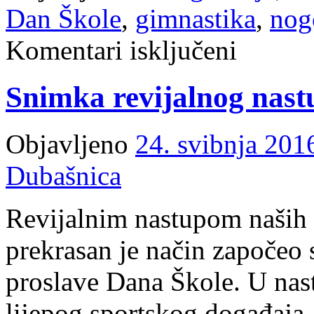
Dan Škole
,
gimnastika
,
nog
za
Komentari isključeni
Svečano
smo
obilježili
Snimka revijalnog nast
Dan
škole
Objavljeno
24. svibnja 201
Dubašnica
Revijalnim nastupom naših 
prekrasan je način započeo
proslave Dana Škole. U na
lijepog sportskog događaja.