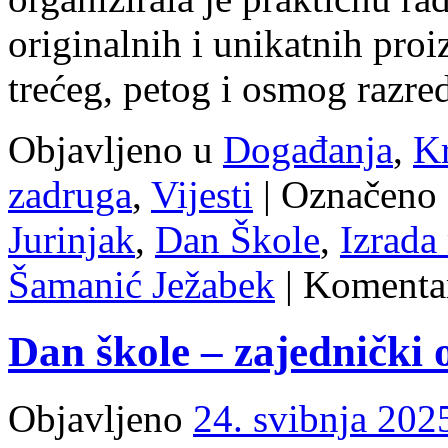
originalnih i unikatnih proi
trećeg, petog i osmog razre
Objavljeno u
Događanja
,
Kr
zadruga
,
Vijesti
|
Označeno 
Jurinjak
,
Dan Škole
,
Izrada
Šamanić Ježabek
|
Komentar
Dan škole – zajednički 
Objavljeno
24. svibnja 202