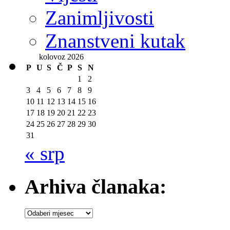
Zanimljivosti
Znanstveni kutak
kolovoz 2026
P
U
S
Č
P
S
N
1
2
3
4
5
6
7
8
9
10
11
12
13
14
15
16
17
18
19
20
21
22
23
24
25
26
27
28
29
30
31
« srp
Arhiva članaka:
Arhiva
članaka: