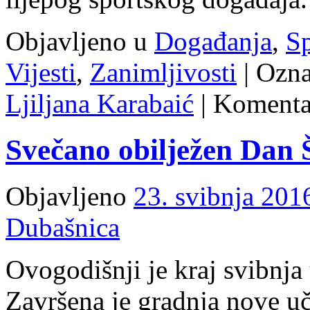
Objavljeno u
Događanja
,
Sp
Vijesti
,
Zanimljivosti
|
Ozna
Ljiljana Karabaić
|
Komentar
Svečano obilježen Dan 
Objavljeno
23. svibnja 201
Dubašnica
Ovogodišnji je kraj svibnja 
Završena je gradnja nove uč