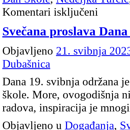
za
Komentari isključeni
Svečano
obilježavanje
Dana
Svečana proslava Dana 
škole
Malinska-
Dubašnica
Objavljeno
21. svibnja 202
Dubašnica
Dana 19. svibnja održana j
škole. More, ovogodišnja ni
radova, inspiracija je mno
Objavljeno u
Događanja
,
Sv