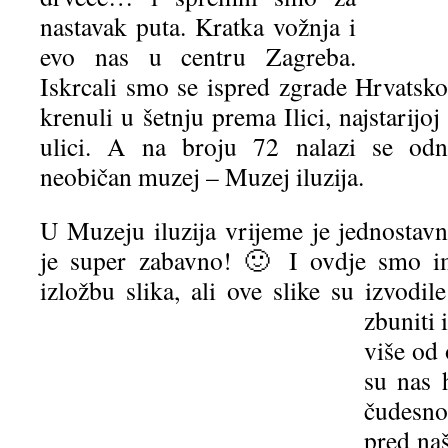
nastavak puta. Kratka vožnja i
evo nas u centru Zagreba.
Iskrcali smo se ispred zgrade Hrvatsko
krenuli u šetnju prema Ilici, najstarijo
ulici. A na broju 72 nalazi se od
neobičan muzej – Muzej iluzija.
U Muzeju iluzija vrijeme je jednostavn
je super zabavno! 🙂 I ovdje smo ima
izložbu slika, ali ove slike su izvodile
zbuniti 
više od 
su nas 
čudesno 
pred na