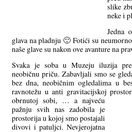
slike zb
neke i p
Jedna o
glava na pladnju 🙂 Fotići su neumorno k
naše glave su nakon ove avanture na pr
Svaka je soba u Muzeju iluzija pred
neobičnu priču. Zabavljali smo se gled
bez dna, neobičnim ogledalima u bes
ravnotežu u anti gravitacijskoj prosto
obrnutoj sobi, … a najveću
pažnju svih nas zadobila je
prostorija u kojoj smo postajali
divovi i patuljci. Nevjerojatna