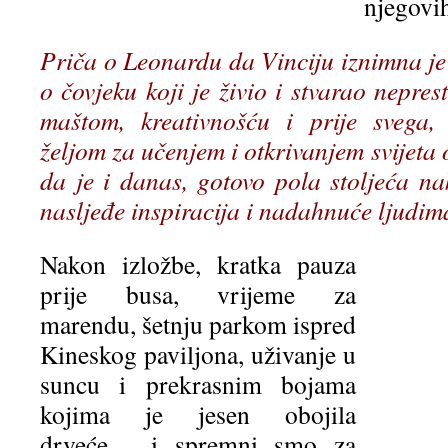
njegovih
Priča o Leonardu da Vinciju iznimna je
o čovjeku koji je živio i stvarao nepre
maštom, kreativnošću i prije svega,
željom za učenjem i otkrivanjem svijeta 
da je i danas, gotovo pola stoljeća n
nasljeđe inspiracija i nadahnuće ljudima
Nakon izložbe, kratka pauza
prije busa, vrijeme za
marendu, šetnju parkom ispred
Kineskog paviljona, uživanje u
suncu i prekrasnim bojama
kojima je jesen obojila
drveće… i spremni smo za