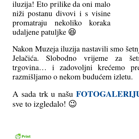
iluzija! Eto prilike da oni malo
niži postanu divovi i s visine
promatraju nekoliko koraka
udaljene patuljke 😆
Nakon Muzeja iluzija nastavili smo šet
Jelačića. Slobodno vrijeme za šet
trgovina… i zadovoljni krećemo pr
razmišljamo o nekom budućem izletu.
FOTOGALERIJ
A sada trk u našu
sve to izgledalo! 😉