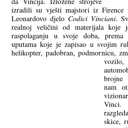
da Vincija. Izložene strojeve
izradili su vješti majstori iz Firence
Leonardovo djelo
Codici Vinciani
. S
realnoj veličini od materijala koje
raspolaganju u svoje doba, prema 
uputama koje je zapisao u svojim ru
helikopter, padobran, podmornicu, zm
vozil
automob
brojne
nam otk
vizion
Vinci
razgle
skice, 