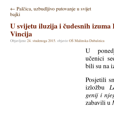
←
Palčica, uzbudljivo putovanje u svijet
bajki
U svijetu iluzija i čudesnih izum
Vincija
Objavljeno
24. studenoga 2015.
objavio
OŠ Malinska-Dubašnica
U ponedj
učenici s
bili su na 
Posjetili 
izložbu
L
genij i nje
zabavili u