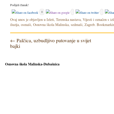
Podijeli članak!
0
Ovaj unos je objavljen u
Izleti
,
Terenska nastava
,
Vijesti
i označen s
izl
iluzija
,
osmaši
,
Osnovna škola Malinska
,
sedmaši
,
Zagreb
. Bookmarkir
←
Palčica, uzbudljivo putovanje u svijet
bajki
Osnovna škola Malinska-Dubašnica