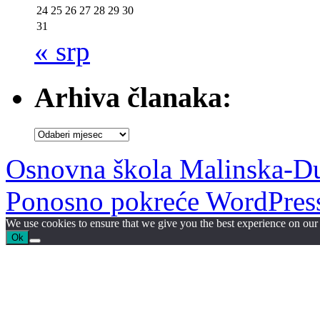
24
25
26
27
28
29
30
31
« srp
Arhiva članaka:
Arhiva
članaka:
Osnovna škola Malinska-D
Ponosno pokreće WordPres
We use cookies to ensure that we give you the best experience on our w
Ok