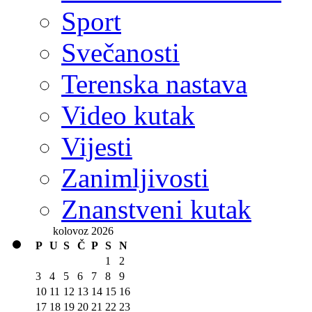
Sport
Svečanosti
Terenska nastava
Video kutak
Vijesti
Zanimljivosti
Znanstveni kutak
kolovoz 2026
P
U
S
Č
P
S
N
1
2
3
4
5
6
7
8
9
10
11
12
13
14
15
16
17
18
19
20
21
22
23