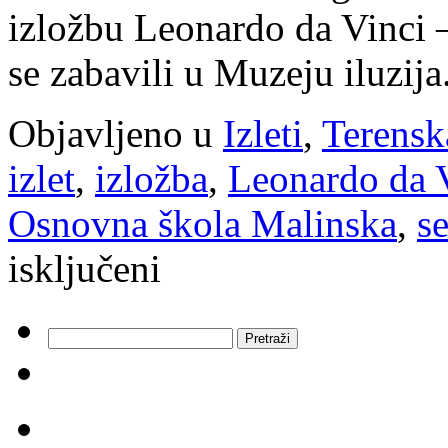
izložbu Leonardo da Vinci –
se zabavili u Muzeju iluzija
Objavljeno u
Izleti
,
Terensk
izlet
,
izložba
,
Leonardo da 
Osnovna škola Malinska
,
s
za
isključeni
U
svijetu
iluzija
i
Pretraži:
čudesnih
izuma
Leonarda
da
Vincija