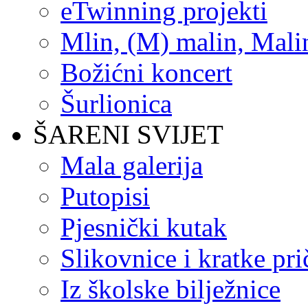
eTwinning projekti
Mlin, (M) malin, Mali
Božićni koncert
Šurlionica
ŠARENI SVIJET
Mala galerija
Putopisi
Pjesnički kutak
Slikovnice i kratke pri
Iz školske bilježnice