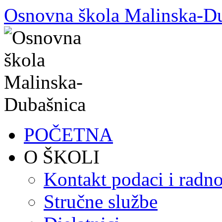
Skoči
Osnovna škola Malinska-D
do
sadržaja
POČETNA
O ŠKOLI
Kontakt podaci i radno
Stručne službe