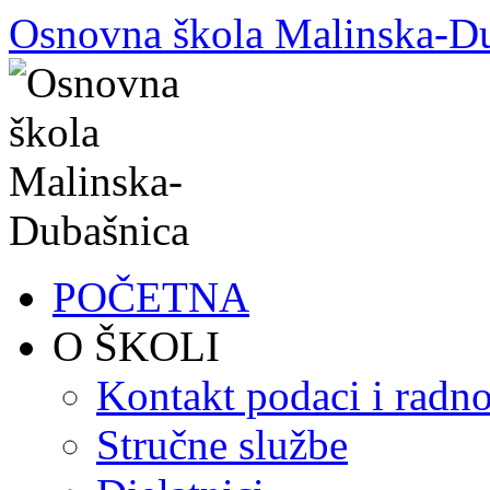
Skoči
Osnovna škola Malinska-D
do
sadržaja
POČETNA
O ŠKOLI
Kontakt podaci i radno
Stručne službe