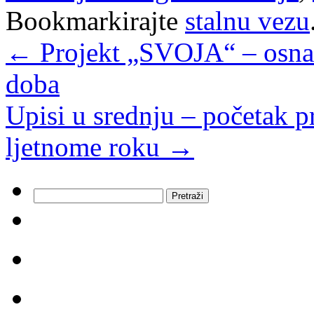
Bookmarkirajte
stalnu vezu
←
Projekt „SVOJA“ – osnaži
doba
Upisi u srednju – početak 
ljetnome roku
→
Pretraži: