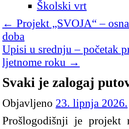
Školski vrt
←
Projekt „SVOJA“ – osnaži
doba
Upisi u srednju – početak 
ljetnome roku
→
Svaki je zalogaj puto
Objavljeno
23. lipnja 2026.
Prošlogodišnji je projekt