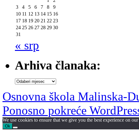
1
2
3
4
5
6
7
8
9
10
11
12
13
14
15
16
17
18
19
20
21
22
23
24
25
26
27
28
29
30
31
« srp
Arhiva članaka:
Arhiva
članaka:
Osnovna škola Malinska-D
Ponosno pokreće WordPres
We use cookies to ensure that we give you the best experience on our w
Ok