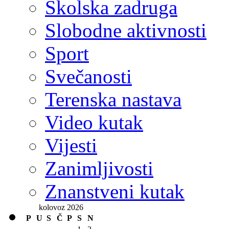
Školska zadruga
Slobodne aktivnosti
Sport
Svečanosti
Terenska nastava
Video kutak
Vijesti
Zanimljivosti
Znanstveni kutak
kolovoz 2026
P
U
S
Č
P
S
N