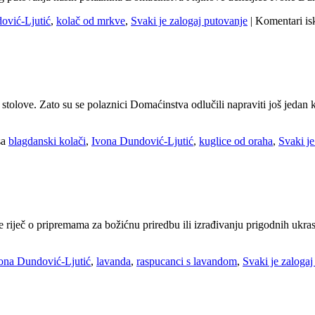
ović-Ljutić
,
kolač od mrkve
,
Svaki je zalogaj putovanje
|
Komentari is
 stolove. Zato su se polaznici Domaćinstva odlučili napraviti još jedan
sa
blagdanski kolači
,
Ivona Dundović-Ljutić
,
kuglice od oraha
,
Svaki je
 riječ o pripremama za božićnu priredbu ili izrađivanju prigodnih ukrasa
ona Dundović-Ljutić
,
lavanda
,
raspucanci s lavandom
,
Svaki je zalogaj