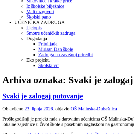
Slikovnice i kratke priče
Iz školske bilježnice
Mali razgovori
Školski pano
UČENIČKA ZADRUGA
Ljetopis
Smotre učeničkih zadruga
Događanja
Fritulijada
Mirisan Dan škole
Zadruga na završnoj priredbi
Eko projekti
Školski vrt
Arhiva oznaka:
Svaki je zaloga
Svaki je zalogaj putovanje
Objavljeno
23. lipnja 2026.
objavio
OŠ Malinska-Dubašnica
Prošlogodišnji je projekt rada s darovitim učenicima OŠ Malinska-Dub
lokalne zajednice u život škole s posebnim naglaskom na gastronomij