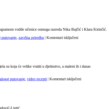
rogramom vodile učenice osmoga razreda Nika Bajčić i Klara Kirinčić.
za
j putovanje
,
završna priredba
|
Komentari isključeni
Završna
priredba
a su koja će velike vratiti u djetinstvo, a maleni ih i danas
za
zalogaj putovanje
,
video recepti
|
Komentari isključeni
Velika
ljubav
u
malim
zalogajima
ndović-Ljutić.