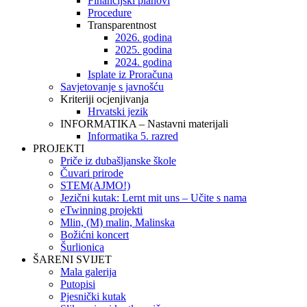
Financijski planovi
Procedure
Transparentnost
2026. godina
2025. godina
2024. godina
Isplate iz Proračuna
Savjetovanje s javnošću
Kriteriji ocjenjivanja
Hrvatski jezik
INFORMATIKA – Nastavni materijali
Informatika 5. razred
PROJEKTI
Priče iz dubašljanske škole
Čuvari prirode
STEM(AJMO!)
Jezični kutak: Lernt mit uns – Učite s nama
eTwinning projekti
Mlin, (M) malin, Malinska
Božićni koncert
Šurlionica
ŠARENI SVIJET
Mala galerija
Putopisi
Pjesnički kutak