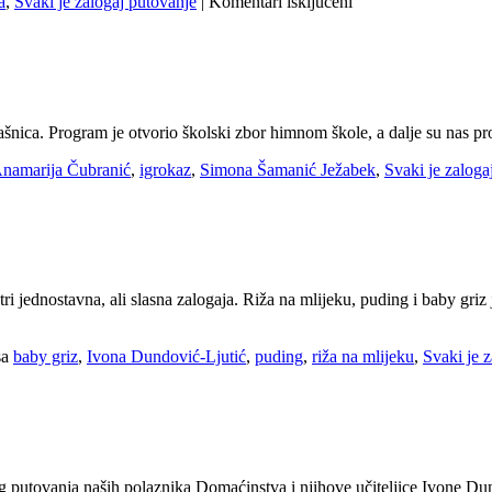
za
a
,
Svaki je zalogaj putovanje
|
Komentari isključeni
Svaki
je
zalogaj
putovanje
ašnica. Program je otvorio školski zbor himnom škole, a dalje su nas p
namarija Čubranić
,
igrokaz
,
Simona Šamanić Ježabek
,
Svaki je zaloga
 jednostavna, ali slasna zalogaja. Riža na mlijeku, puding i baby griz jel
sa
baby griz
,
Ivona Dundović-Ljutić
,
puding
,
riža na mlijeku
,
Svaki je 
g putovanja naših polaznika Domaćinstva i njihove učiteljice Ivone Du