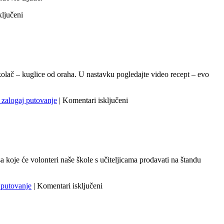
za
ključeni
Domaćinstvo
–
kolač
od
mrkve
i
 kolač – kuglice od oraha. U nastavku pogledajte video recept – evo
oraha
za
 zalogaj putovanje
|
Komentari isključeni
Kuglice
svuda
oko
nas
 koje će volonteri naše škole s učiteljicama prodavati na štandu
za
 putovanje
|
Komentari isključeni
Male
ruke
u
velikim