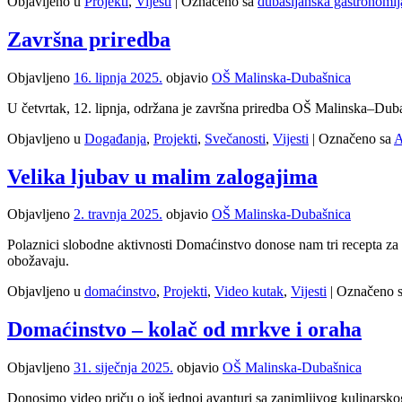
Objavljeno u
Projekti
,
Vijesti
|
Označeno sa
dubašljanska gastronomij
Završna priredba
Objavljeno
16. lipnja 2025.
objavio
OŠ Malinska-Dubašnica
U četvrtak, 12. lipnja, održana je završna priredba OŠ Malinska–Dub
Objavljeno u
Događanja
,
Projekti
,
Svečanosti
,
Vijesti
|
Označeno sa
A
Velika ljubav u malim zalogajima
Objavljeno
2. travnja 2025.
objavio
OŠ Malinska-Dubašnica
Polaznici slobodne aktivnosti Domaćinstvo donose nam tri recepta za tri
obožavaju.
Objavljeno u
domaćinstvo
,
Projekti
,
Video kutak
,
Vijesti
|
Označeno 
Domaćinstvo – kolač od mrkve i oraha
Objavljeno
31. siječnja 2025.
objavio
OŠ Malinska-Dubašnica
Donosimo video priču o još jednoj avanturi sa zanimljivog kulinarsko