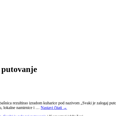
j putovanje
ašnica rezultirao izradom kuharice pod nazivom „Svaki je zalogaj putov
u, lokalne namirnice i …
Nastavi čitati
→