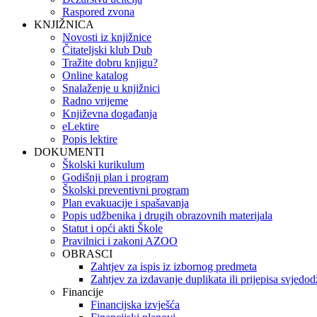
Raspored zvona
KNJIŽNICA
Novosti iz knjižnice
Čitateljski klub Dub
Tražite dobru knjigu?
Online katalog
Snalaženje u knjižnici
Radno vrijeme
Književna događanja
eLektire
Popis lektire
DOKUMENTI
Školski kurikulum
Godišnji plan i program
Školski preventivni program
Plan evakuacije i spašavanja
Popis udžbenika i drugih obrazovnih materijala
Statut i opći akti Škole
Pravilnici i zakoni AZOO
OBRASCI
Zahtjev za ispis iz izbornog predmeta
Zahtjev za izdavanje duplikata ili prijepisa svjedo
Financije
Financijska izvješća