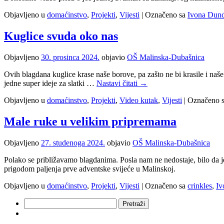
Objavljeno u
domaćinstvo
,
Projekti
,
Vijesti
|
Označeno sa
Ivona Dund
Kuglice svuda oko nas
Objavljeno
30. prosinca 2024.
objavio
OŠ Malinska-Dubašnica
Ovih blagdana kuglice krase naše borove, pa zašto ne bi krasile i naše
jedne super ideje za slatki …
Nastavi čitati
→
Objavljeno u
domaćinstvo
,
Projekti
,
Video kutak
,
Vijesti
|
Označeno 
Male ruke u velikim pripremama
Objavljeno
27. studenoga 2024.
objavio
OŠ Malinska-Dubašnica
Polako se približavamo blagdanima. Posla nam ne nedostaje, bilo da je
prigodom paljenja prve adventske svijeće u Malinskoj.
Objavljeno u
domaćinstvo
,
Projekti
,
Vijesti
|
Označeno sa
crinkles
,
Iv
Pretraži: