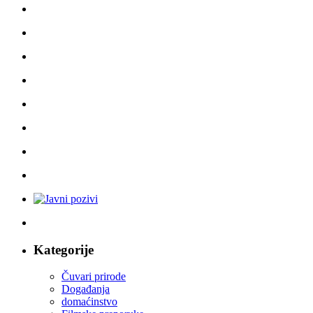
Kategorije
Čuvari prirode
Događanja
domaćinstvo