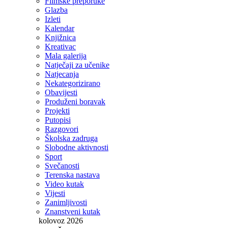
Filmske preporuke
Glazba
Izleti
Kalendar
Knjižnica
Kreativac
Mala galerija
Natječaji za učenike
Natjecanja
Nekategorizirano
Obavijesti
Produženi boravak
Projekti
Putopisi
Razgovori
Školska zadruga
Slobodne aktivnosti
Sport
Svečanosti
Terenska nastava
Video kutak
Vijesti
Zanimljivosti
Znanstveni kutak
kolovoz 2026