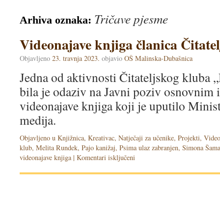
Tričave pjesme
Arhiva oznaka:
Videonajave knjiga članica Čitat
Objavljeno
23. travnja 2023.
objavio
OŠ Malinska-Dubašnica
Jedna od aktivnosti Čitateljskog kluba 
bila je odaziv na Javni poziv osnovnim 
videonajave knjiga koji je uputilo Minist
medija.
Objavljeno u
Knjižnica
,
Kreativac
,
Natječaji za učenike
,
Projekti
,
Video
klub
,
Melita Rundek
,
Pajo kanižaj
,
Psima ulaz zabranjen
,
Simona Šama
videonajave knjiga
|
Komentari isključeni