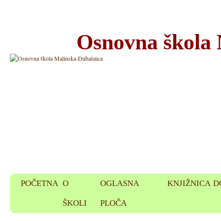
Osnovna škola
POČETNA
O
OGLASNA
KNJIŽNICA
D
ŠKOLI
PLOČA