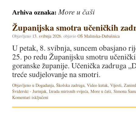
More u čaši
Arhiva oznaka:
Županijska smotra učeničkih zad
Objavljeno
13. svibnja 2026.
objavio
OŠ Malinska-Dubašnica
U petak, 8. svibnja, suncem obasjano ri
25. po redu Županijsku smotru učeničk
goranske županije. Učenička zadruga „D
treće sudjelovanje na smotri.
Objavljeno u
Događanja
,
Školska zadruga
,
Video kutak
,
Vijesti
,
Zaniml
Šviderski - Jurinjak
,
Izrada mirisnih svijeća
,
More u čaši
,
Simona Šama
Komentari isključeni