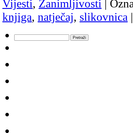
Vijesti
,
Zanimljivosti
|
Ozna
knjiga
,
natječaj
,
slikovnica
|
Pretraži: