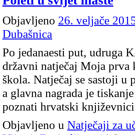
Poleti u svijet mašte
nagrađenih
slikovnica
Objavljeno
26. veljače 2015
Dubašnica
Po jedanaesti put, udruga K
državni natječaj Moja prva 
škola. Natječaj se sastoji u p
a glavna nagrada je tiskanje
poznati hrvatski književnici
Objavljeno u
Natječaji za u