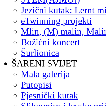
Jezični kutak: Lernt m
eTwinning projekti
Mlin, (M) malin, Mali
Božićni koncert
Šurlionica
ŠARENI SVIJET
Mala galerija
Putopisi
Pjesnički kutak
Slikovnice i kratke pri