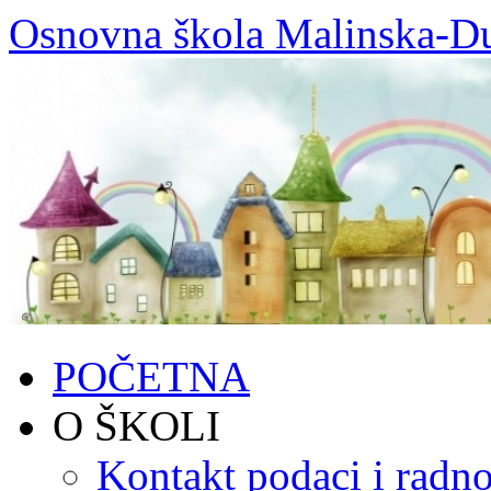
Skoči
Osnovna škola Malinska-D
do
sadržaja
POČETNA
O ŠKOLI
Kontakt podaci i radno