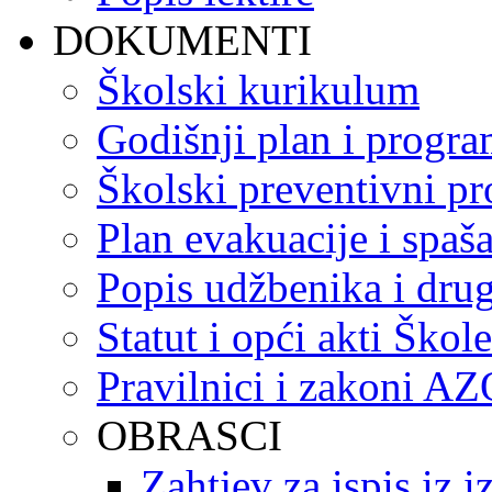
DOKUMENTI
Školski kurikulum
Godišnji plan i progr
Školski preventivni p
Plan evakuacije i spaš
Popis udžbenika i drug
Statut i opći akti Škole
Pravilnici i zakoni A
OBRASCI
Zahtjev za ispis iz 