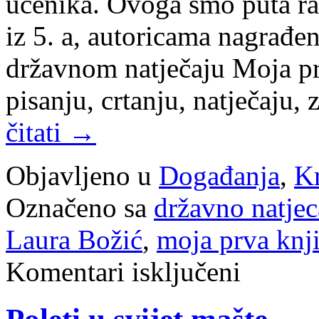
učenika. Ovoga smo puta ra
iz 5. a, autoricama nagrađe
državnom natječaju Moja pr
pisanju, crtanju, natječaju
čitati
→
Objavljeno u
Događanja
,
Kr
Označeno sa
državno natjec
Laura Božić
,
moja prva knj
za
Komentari isključeni
Laura
i
Karolina,
autorice