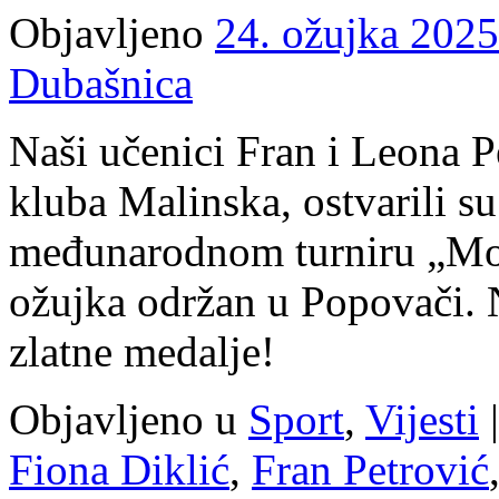
Objavljeno
24. ožujka 2025
kupu
na
Plitvicama
Dubašnica
Naši učenici Fran i Leona P
kluba Malinska, ostvarili su
međunarodnom turniru „Mosl
ožujka održan u Popovači. N
zlatne medalje!
Objavljeno u
Sport
,
Vijesti
|
Fiona Diklić
,
Fran Petrović