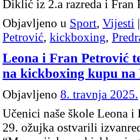
Diklić iz 2.a razreda i Fran 
Objavljeno u
Sport
,
Vijesti
|
Petrović
,
kickboxing
,
Predr
Leona i Fran Petrović te
na kickboxing kupu na 
Objavljeno
8. travnja 2025.
Učenici naše škole Leona i 
29. ožujka ostvarili izvanre