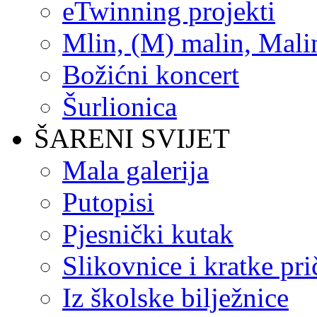
eTwinning projekti
Mlin, (M) malin, Mali
Božićni koncert
Šurlionica
ŠARENI SVIJET
Mala galerija
Putopisi
Pjesnički kutak
Slikovnice i kratke pri
Iz školske bilježnice