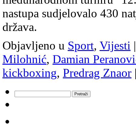
nastupa sudjelovalo 430 natj
država.
Objavljeno u
Sport
,
Vijesti
|
Milohnić
,
Damian Peranovi
kickboxing
,
Predrag Znaor
Pretraži: