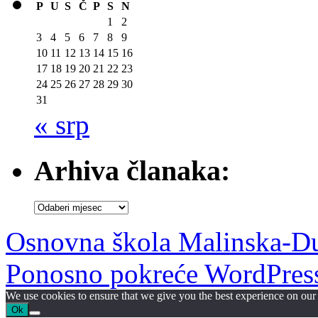
P
U
S
Č
P
S
N
1
2
3
4
5
6
7
8
9
10
11
12
13
14
15
16
17
18
19
20
21
22
23
24
25
26
27
28
29
30
31
« srp
Arhiva članaka:
Arhiva
članaka:
Osnovna škola Malinska-D
Ponosno pokreće WordPres
We use cookies to ensure that we give you the best experience on our w
Ok