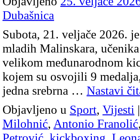
Objavljeno
25. veljače 2026
Dubašnica
Subota, 21. veljače 2026. j
mladih Malinskara, učenika 
velikom međunarodnom kic
kojem su osvojili 9 medalja,
jedna srebrna …
Nastavi čit
Objavljeno u
Sport
,
Vijesti
|
Milohnić
,
Antonio Franolić
Petrović
,
kickboxing
,
Leona