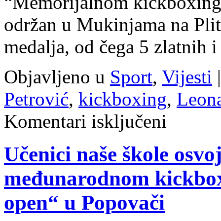
“Memorijalnom kickboxing t
održan u Mukinjama na Plit
medalja, od čega 5 zlatnih
Objavljeno u
Sport
,
Vijesti
|
Petrović
,
kickboxing
,
Leona
za
Komentari isključeni
Leona
i
Fran
Učenici naše škole osvoj
Petrović
te
Fiona
međunarodnom kickbox
Diklić
osvojili
5
open“ u Popovači
zlata
na
kickboxing