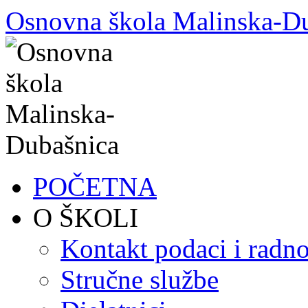
Skoči
Osnovna škola Malinska-D
do
sadržaja
POČETNA
O ŠKOLI
Kontakt podaci i radno
Stručne službe