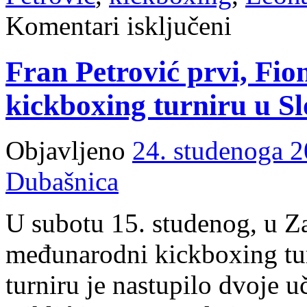
za
Komentari isključeni
Malinskarima
9
medalja
Fran Petrović prvi, Fion
na
kickboxing
turniru
kickboxing turniru u Sl
u
Zaboku
Objavljeno
24. studenoga 2
Dubašnica
U subotu 15. studenog, u Z
međunarodni kickboxing tu
turniru je nastupilo dvoje u