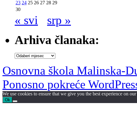
23
24
25
26
27
28
29
30
« svi
srp »
Arhiva članaka:
Arhiva
članaka:
Osnovna škola Malinska-D
Ponosno pokreće WordPres
We use cookies to ensure that we give you the best experience on our w
Ok