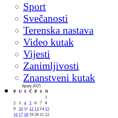
Sport
Svečanosti
Terenska nastava
Video kutak
Vijesti
Zanimljivosti
Znanstveni kutak
lipanj 2025
P
U
S
Č
P
S
N
1
2
3
4
5
6
7
8
9
10
11
12
13
14
15
16
17
18
19
20
21
22