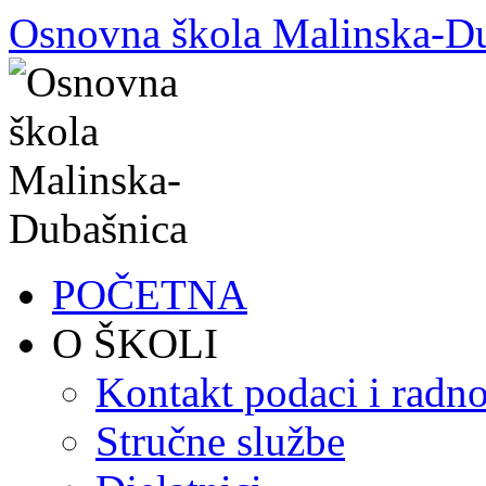
Skoči
Osnovna škola Malinska-D
do
sadržaja
POČETNA
O ŠKOLI
Kontakt podaci i radno
Stručne službe