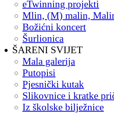
eTwinning projekti
Mlin, (M) malin, Mali
Božićni koncert
Šurlionica
ŠARENI SVIJET
Mala galerija
Putopisi
Pjesnički kutak
Slikovnice i kratke pri
Iz školske bilježnice