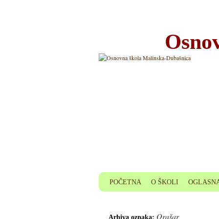
Osnov
POČETNA
O ŠKOLI
OGLASNA
Orašar
Arhiva oznaka: