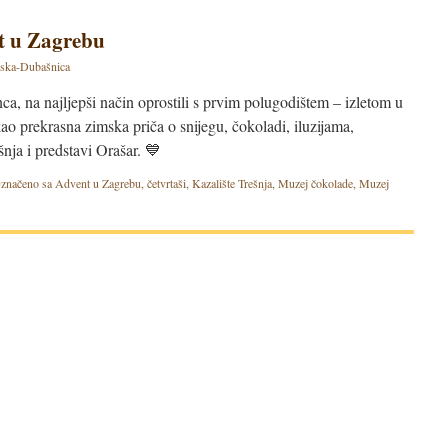
nt u Zagrebu
ska-Dubašnica
nca, na najljepši način oprostili s prvim polugodištem – izletom u
kao prekrasna zimska priča o snijegu, čokoladi, iluzijama,
nja i predstavi Orašar. 💙
značeno sa
Advent u Zagrebu
,
četvrtaši
,
Kazalište Trešnja
,
Muzej čokolade
,
Muzej