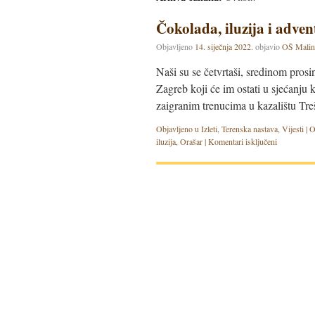
Čokolada, iluzija i adve
Objavljeno
14. siječnja 2022.
objavio
OŠ Malin
Naši su se četvrtaši, sredinom prosi
Zagreb koji će im ostati u sjećanju 
zaigranim trenucima u kazalištu Treš
Objavljeno u
Izleti
,
Terenska nastava
,
Vijesti
|
O
iluzija
,
Orašar
|
Komentari isključeni