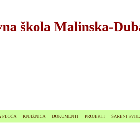
na škola Malinska-Dub
 PLOČA
KNJIŽNICA
DOKUMENTI
PROJEKTI
ŠARENI SVIJ