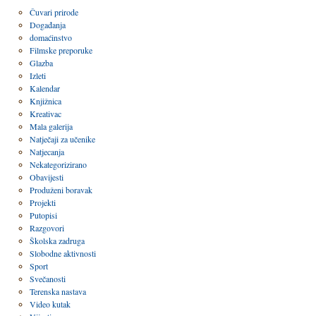
Čuvari prirode
Događanja
domaćinstvo
Filmske preporuke
Glazba
Izleti
Kalendar
Knjižnica
Kreativac
Mala galerija
Natječaji za učenike
Natjecanja
Nekategorizirano
Obavijesti
Produženi boravak
Projekti
Putopisi
Razgovori
Školska zadruga
Slobodne aktivnosti
Sport
Svečanosti
Terenska nastava
Video kutak