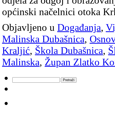
odjela za odgoj i obrazovanj
općinski načelnici otoka Kr
Objavljeno u
Događanja
,
Vi
Malinska Dubašnica
,
Osnov
Kraljić
,
Škola Dubašnica
,
Š
Malinska
,
Župan Zlatko K
Pretraži: