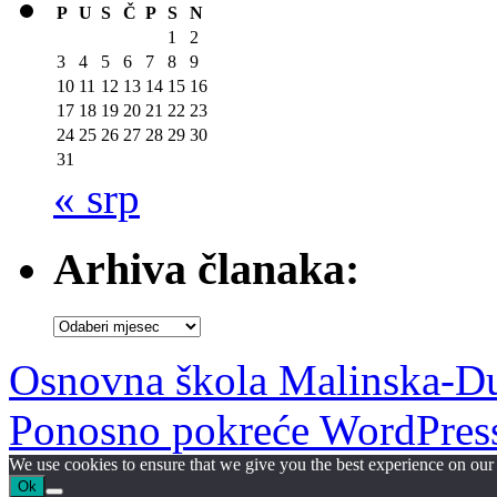
P
U
S
Č
P
S
N
1
2
3
4
5
6
7
8
9
10
11
12
13
14
15
16
17
18
19
20
21
22
23
24
25
26
27
28
29
30
31
« srp
Arhiva članaka:
Arhiva
članaka:
Osnovna škola Malinska-D
Ponosno pokreće WordPres
We use cookies to ensure that we give you the best experience on our w
Ok