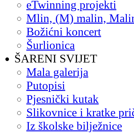
eTwinning projekti
Mlin, (M) malin, Mali
Božićni koncert
Šurlionica
ŠARENI SVIJET
Mala galerija
Putopisi
Pjesnički kutak
Slikovnice i kratke pri
Iz školske bilježnice