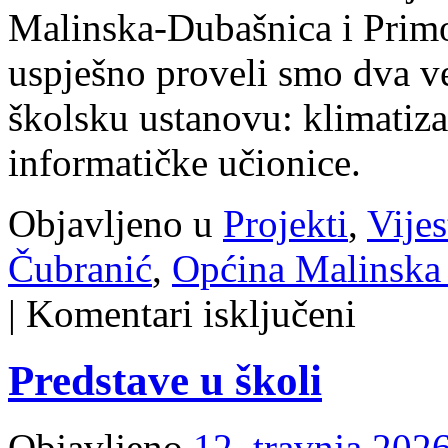
Malinska-Dubašnica i Primo
uspješno proveli smo dva ve
školsku ustanovu: klimatiza
informatičke učionice.
Objavljeno u
Projekti
,
Vijes
Čubranić
,
Općina Malinska
za
|
Komentari isključeni
Klimatizacija
cijele
škole
Predstave u školi
i
opremanje
informatičke
učionice
Objavljeno
12. travnja 2026