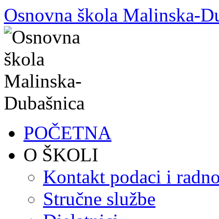
Skoči
Osnovna škola Malinska-D
do
sadržaja
POČETNA
O ŠKOLI
Kontakt podaci i radno
Stručne službe