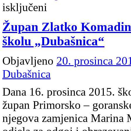
za
isključeni
Odluka
o
isplati
Župan Zlatko Komadina
novčane
naknade
za
školu „Dubašnica“
podmirenje
troškova
nabave
udžbenika
Objavljeno
20. prosinca 20
i
školskog
Dubašnica
pribora
Dana 16. prosinca 2015. ško
župan Primorsko – goransk
njegova zamjenica Marina 