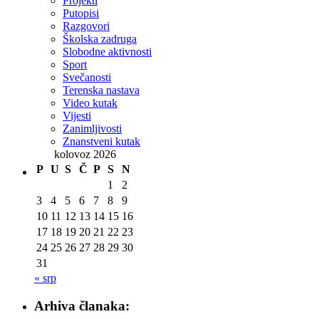
Projekti
Putopisi
Razgovori
Školska zadruga
Slobodne aktivnosti
Sport
Svečanosti
Terenska nastava
Video kutak
Vijesti
Zanimljivosti
Znanstveni kutak
kolovoz 2026
P
U
S
Č
P
S
N
1
2
3
4
5
6
7
8
9
10
11
12
13
14
15
16
17
18
19
20
21
22
23
24
25
26
27
28
29
30
31
« srp
Arhiva članaka: