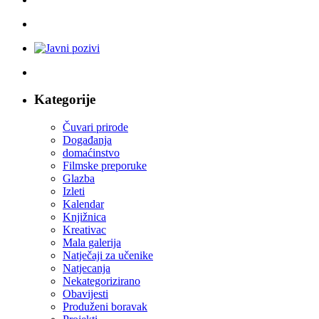
Kategorije
Čuvari prirode
Događanja
domaćinstvo
Filmske preporuke
Glazba
Izleti
Kalendar
Knjižnica
Kreativac
Mala galerija
Natječaji za učenike
Natjecanja
Nekategorizirano
Obavijesti
Produženi boravak