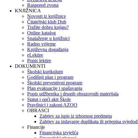
Raspored zvona
KNJIŽNICA
Novosti iz knjižnice
Čitateljski klub Dub
Tražite dobru knjigu?
Online katalog
Snalaženje u knjižnici
Radno vrijeme
Književna događanja
eLektire
Popis lektire
DOKUMENTI
Školski kurikulum
Godišnji plan i program
Školski preventivni program
Plan evakuacije i spašavanja
Popis udžbenika i drugih obrazovnih materijala
Statut i opći akti Škole
Pravilnici i zakoni AZOO
OBRASCI
Zahtjev za ispis iz izbornog predmeta
Zahtjev za izdavanje duplikata ili prijepisa svjedo
Financije
Financijska izvješća