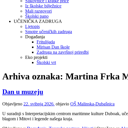
Slikovnice i kratke priče
Iz školske bilježnice
Mali razgovori
Školski pano
UČENIČKA ZADRUGA
Ljetopis
Smotre učeničkih zadruga
Događanja
Fritulijada
Mirisan Dan škole
Zadruga na završnoj priredbi
Eko projekti
Školski vrt
Arhiva oznaka:
Martina Frka M
Dan u muzeju
Objavljeno
22. svibnja 2026.
objavio
OŠ Malinska-Dubašnica
U suradnji s Interpretacijskim centrom maritimne kulture Duboak, učeni
blagom i Mitovi i legende našega kraja.