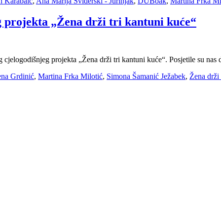
n Karabaić
,
Ana Marija Šviderski - Jurinjak
,
DUBoak
,
Martina Frka Mi
g projekta „Žena drži tri kantuni kuće“
 cjelogodišnjeg projekta „Žena drži tri kantuni kuće“. Posjetile su nas 
ena Grdinić
,
Martina Frka Milotić
,
Simona Šamanić Ježabek
,
Žena drži 