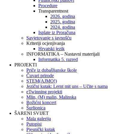
Financijski planovi
Procedure
Transparentnost
2026. godina
2025. godina
2024. godina
Isplate iz Proračuna
Savjetovanje s javnošću
Kriteriji ocjenjivanja
Hrvatski jezik
INFORMATIKA – Nastavni materijali
Informatika 5. razred
PROJEKTI
Priče iz dubašljanske škole
Čuvari prirode
STEM(AJMO!)
Jezični kutak: Lernt mit uns – Učite s nama
eTwinning projekti
Mlin, (M) malin, Malinska
Božićni koncert
Šurlionica
ŠARENI SVIJET
Mala galerija
Putopisi
Pjesnički kutak