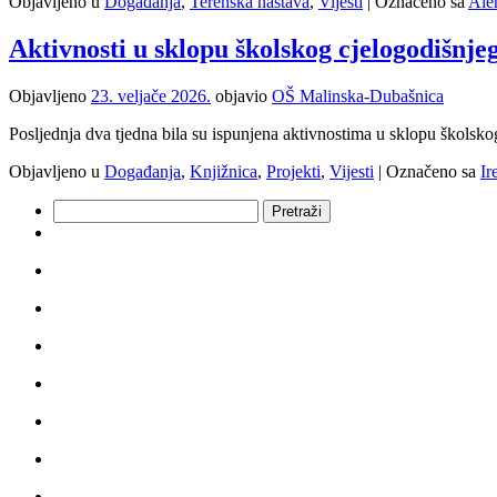
Objavljeno u
Događanja
,
Terenska nastava
,
Vijesti
|
Označeno sa
Ale
Aktivnosti u sklopu školskog cjelogodišnje
Objavljeno
23. veljače 2026.
objavio
OŠ Malinska-Dubašnica
Posljednja dva tjedna bila su ispunjena aktivnostima u sklopu školskog
Objavljeno u
Događanja
,
Knjižnica
,
Projekti
,
Vijesti
|
Označeno sa
Ir
Pretraži: