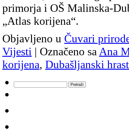
primorja i OŠ Malinska-Dub
„Atlas korijena“.
Objavljeno u
Čuvari prirod
Vijesti
|
Označeno sa
Ana Ma
korijena
,
Dubašljanski hrast
Pretraži: