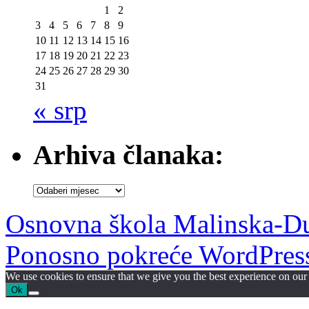
1
2
3
4
5
6
7
8
9
10
11
12
13
14
15
16
17
18
19
20
21
22
23
24
25
26
27
28
29
30
31
« srp
Arhiva članaka:
Arhiva
članaka:
Osnovna škola Malinska-D
Ponosno pokreće WordPres
We use cookies to ensure that we give you the best experience on our w
Ok