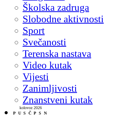
Školska zadruga
Slobodne aktivnosti
Sport
Svečanosti
Terenska nastava
Video kutak
Vijesti
Zanimljivosti
Znanstveni kutak
kolovoz 2026
P
U
S
Č
P
S
N