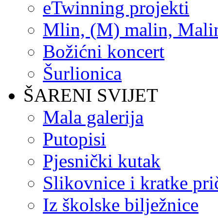
eTwinning projekti
Mlin, (M) malin, Mali
Božićni koncert
Šurlionica
ŠARENI SVIJET
Mala galerija
Putopisi
Pjesnički kutak
Slikovnice i kratke pri
Iz školske bilježnice