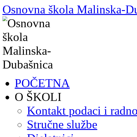
Skoči
Osnovna škola Malinska-D
do
sadržaja
POČETNA
O ŠKOLI
Kontakt podaci i radno
Stručne službe